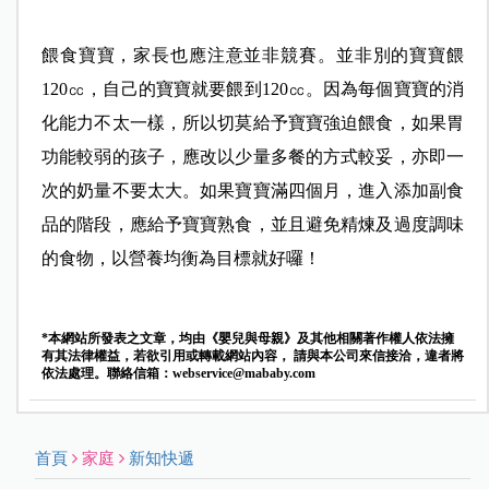
餵食寶寶，家長也應注意並非競賽。並非別的寶寶餵
120㏄，自己的寶寶就要餵到120㏄。因為每個寶寶的消
化能力不太一樣，所以切莫給予寶寶強迫餵食，如果胃
功能較弱的孩子，應改以少量多餐的方式較妥，亦即一
次的奶量不要太大。如果寶寶滿四個月，進入添加副食
品的階段，應給予寶寶熟食，並且避免精煉及過度調味
的食物，以營養均衡為目標就好囉！
*本網站所發表之文章，均由《嬰兒與母親》及其他相關著作權人依法擁
有其法律權益，若欲引用或轉載網站內容， 請與本公司來信接洽，違者將
依法處理。聯絡信箱：
webservice@mababy.com
首頁
家庭
新知快遞