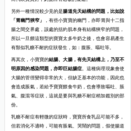
另外一種情況較少見的是
腸道先天結構的問題，比如說
「胃幽門狹窄」
，有些小寶寶的幽門，亦即胃與十二指
腸之間交界處，該處的括約肌本身有結構狹窄的問題，
所以一旦餵這類型的寶寶太多牛奶之後，也會容易產生
有類似乳糖不耐的症狀發生，如：腹脹、嘔吐等。
再其次，小寶寶的
結腸、大腸，有先天結構上，乃至不
明原因的感染問題，亦即巨結腸症
。這種病理現象會使
大腸的管徑變得非常的大，但缺乏基本的功能，因此也
會造成脹氣，若給予寶寶餵食牛奶，也會導致嘔吐、脹
氣、腹瀉等症狀，這就是要與乳糖不耐症稍加鑑別的部
份。
乳糖不耐症有輕微的症狀時，寶寶所食乳品可能不多，
但若消化不適時，可能有脹氣、哭鬧的問題，假使腸道