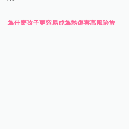
為什麼孩子更容易成為熱傷害高風險族
群？
研究中特別值得注意的是，兒童受到熱傷害的風險
遠高於成人。
當每日最高 WBGT 達到或超過 36℃ 時，整體熱相
關疾病急診人次會增加至平常的 2.66 倍，而0 至 14
歲兒童的急診風險更高達 8.32 倍。
造成差異的原因包括：
體溫調節系統尚未成熟。
流汗散熱效率較差。
活動量大但警覺性低。