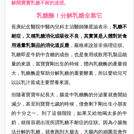
解開寶寶乳糖不耐的迷惑。
乳糖酶！分解乳糖全靠它
長庚紀念醫院中醫內兒科主治醫師
陳星諭表示，
乳糖不
耐症，又稱乳糖消化或吸收不良，其實算是人體對於食
用過量乳製品的消化道反應
，嚴格來說並非病理症狀。
乳糖即是牛奶中含糖的成份，也是食用或飲用乳製品能
量的來源，當寶寶剛出生的時候，體內乳糖酶的產量很
大，乳糖酶是幫助分解乳糖的重要酵素，所以嬰幼兒可
以以乳汁當成主要營養來源。
但隨著寶寶年紀長大，腸道中乳糖酶的分泌量就會開始
減少，甚至到寶寶七歲的時候，僅會剩下剛出生小朋友
的十分之一。到了這個階段，如果又給他喝太多的牛
奶，就很容易出現所謂乳糖不耐症的症狀。因為小腸無
法分解的乳糖，就會跑到大腸去
，
大腸內的細菌並會作