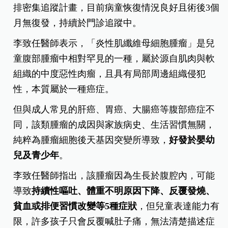
排密集追蹤計畫，目前病童恢復情況良好且術後3個
月無復發，持續於門診追蹤中。
李致任醫師表示，「炎性肌纖維母細胞腫瘤」是兒
童腹部腫瘤中相對罕見的一種，屬於源自肌肉與軟
組織的中度惡性肉瘤，且具有局部周邊組織侵犯
性，本質屬於一種癌症。
但與成人常見的肝癌、胃癌、大腸癌等腹部癌症不
同，該類腫瘤的成因與家族病史、生活習慣無關，
純粹為腫瘤細胞後天基因突變所導致，
好發於嬰幼
兒及青少年
。
李致任醫師指出，該腫瘤因為生長於腹腔內，可能
導致
持續性嘔吐、體重不明原因下降、反覆發燒、
貧血或排便習慣改變等5種症狀
，但兒童表達能力有
限，許多孩子只會反覆喊肚子痛，無法清楚描述症