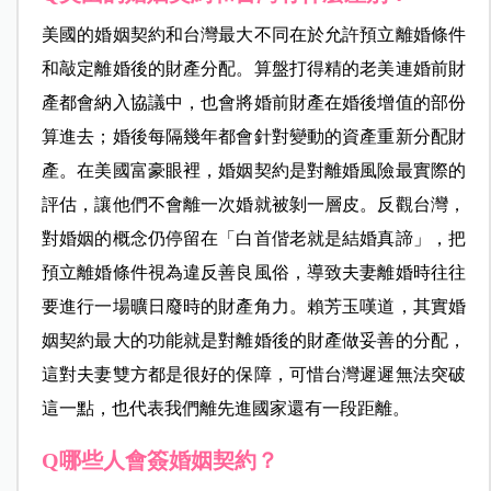
美國的婚姻契約和台灣最大不同在於允許預立離婚條件
和敲定離婚後的財產分配。算盤打得精的老美連婚前財
產都會納入協議中，也會將婚前財產在婚後增值的部份
算進去；婚後每隔幾年都會針對變動的資產重新分配財
產。在美國富豪眼裡，婚姻契約是對離婚風險最實際的
評估，讓他們不會離一次婚就被剝一層皮。反觀台灣，
對婚姻的概念仍停留在「白首偕老就是結婚真諦」，把
預立離婚條件視為違反善良風俗，導致夫妻離婚時往往
要進行一場曠日廢時的財產角力。賴芳玉嘆道，其實婚
姻契約最大的功能就是對離婚後的財產做妥善的分配，
這對夫妻雙方都是很好的保障，可惜台灣遲遲無法突破
這一點，也代表我們離先進國家還有一段距離。
Q哪些人會簽婚姻契約？