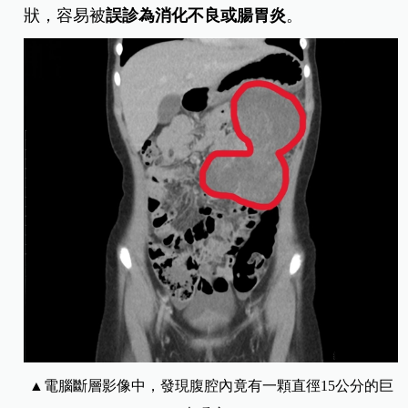
狀，容易被
誤診為消化不良或腸胃炎
。
▲電腦斷層影像中，發現腹腔內竟有一顆直徑15公分的巨