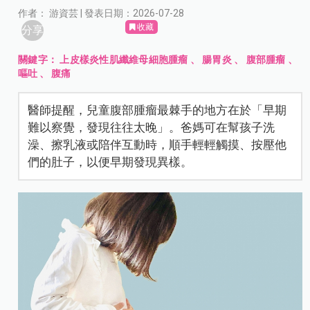
作者： 游資芸 | 發表日期：2026-07-28
收藏
分享
關鍵字：
上皮樣炎性肌纖維母細胞腫瘤
、
腸胃炎
、
腹部腫瘤
、
嘔吐
、
腹痛
醫師提醒，兒童腹部腫瘤最棘手的地方在於「早期
難以察覺，發現往往太晚」。爸媽可在幫孩子洗
澡、擦乳液或陪伴互動時，順手輕輕觸摸、按壓他
們的肚子，以便早期發現異樣。