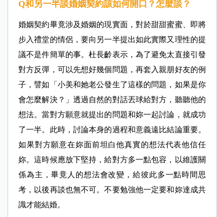
Q和另一半談婚姻契約該如何開口？怎麼談？
婚姻契約畢竟涉及婚姻的現實面，對於甜甜蜜蜜、即將
步入禮堂的情侶，要向另一半提出如此實際又理性的提
議不是件簡單的事。杜長齡表示，為了避免太直接引發
對方反彈，可以先想好幾個問題，再套入親朋好友的例
子，譬如「小美和她老公發生了這樣的問題，如果是你
會怎麼解決？」透過自然的對話丟球給對方，聽聽他的
想法。當對方願意就提出的問題和妳一起討論，就成功
了一半。此時，討論本身的過程和意義遠比結論重要。
如果對方願意在妳面前坦白他真實的想法代表他信任
妳。這時候應放下堅持，給對方多一點包容，以維護關
係為主，畢竟人的想法會改變，給彼此多一點時間思
考，以後再談也無不可。不要勉強他一定要和妳達成共
識才能結婚。