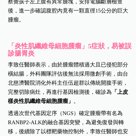
察覺孩子左上腹有異常腫塊，安排電腦斷層檢查
後，進一步確認腹腔內竟有一顆直徑15公分的巨大
腫瘤。
「炎性肌纖維母細胞腫瘤」5症狀，易被誤
診腸胃炎
李致任醫師表示，由於腫瘤體積過大且已侵犯部分
橫結腸，外科團隊評估後無法採用微創手術，由台
北慈濟醫院消化外科主任伍超群以傳統開腹手術，
完整切除病灶，再進行基因檢測後，確診為
「上皮
樣炎性肌纖維母細胞腫瘤」
。
透過次世代基因定序（NGS）確定腫瘤帶有名為
RANBP2-ALK的融合基因突變，為避免復發與轉
移，後續除了以標靶藥物控制外，李致任醫師也安