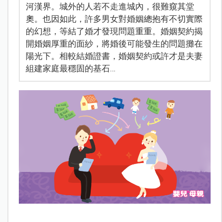
河漢界。城外的人若不走進城內，很難窺其堂
奧。也因如此，許多男女對婚姻總抱有不切實際
的幻想，等結了婚才發現問題重重。婚姻契約揭
開婚姻厚重的面紗，將婚後可能發生的問題攤在
陽光下。相較結婚證書，婚姻契約或許才是夫妻
組建家庭最穩固的基石…