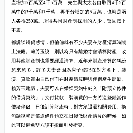
產增加5百萬至4千5百萬，先生與太太各自取回4千5百
萬中的3千萬和1千萬，再平分增加的5百萬，也就是兩
人各得250萬。所得共同財產制採用的人少，暫且按下
不表。
都說談錢傷感情，但偏偏就有不少夫妻在財產清算時鬧
上法庭。賴芳玉說，別以為只有離婚才會清算財產，改
用其他財產制也需要經過清算。近年來財產清算的糾紛
愈來愈多，許多夫妻會因為房子登記在對方名下，裝
潢、貸款卻由自己付而在財產清算時與伴侶產生齟齬。
賴芳玉建議，夫妻可以在婚姻契約中納入「附預立條件
的借貸契約」；支付貸款、裝潢費的一方將這些錢當作
借給伴侶，日後計算財產時，對方須退還相關費用。換
句話說就是償還條件預立在日後做財產清算的時候，如
此可以避免雙方談不攏而引發衝突。