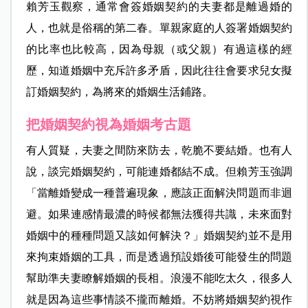
賴芳玉觀察，通常會簽婚姻契約的夫妻都是離過婚的
人，也就是俗稱的第二春。單親家庭的人簽署婚姻契約
的比率也比較高，因為母親（或父親）有過這樣的經
歷，知道婚姻中充斥許多矛盾，因此往往會要求兒女擬
訂婚姻契約，為將來的婚姻生活鋪路。
把婚姻契約視為婚姻考古題
有人質疑，夫妻之間防來防去，乾脆不要結婚。也有人
說，談完婚姻契約，可能連婚都結不成。但賴芳玉強調
「當離婚變成一種普遍現象，應該正面解決問題而非迴
避。如果連感情最濃的時候都無法獲得共識，未來面對
婚姻中的種種問題又該如何解決？」婚姻契約並不是用
來拘束婚姻的工具，而是透過預設婚後可能發生的問題
幫助準夫妻瞭解婚姻的長相。浪漫不能吃太久，很多人
就是因為這些事情談不攏而離婚。不妨將婚姻契約視作