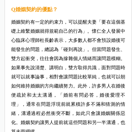
Q婚姻契約的優點？
婚姻契約有一定的約束力，可以提醒夫妻「要在這個基
礎上維繫婚姻就得規範自己的行為」。懷仁全人發展中
心臨床心理師杜長齡表示，大多數人都不會預設婚後可
能發生的問題，總認為「碰到再說」。但當問題發生、
雙方起衝突，往往會因為摻雜個人情緒而讓問題模糊。
如果事先說清楚、講明白，雙方取得共識，面對問題時
就可以就事論事，相對會讓問題比較單純，也就可以朝
如何維持婚姻的方向繼續努力。此外，許多男人在婚後
便疏於和太太溝通，「婚前有問必答，婚後愛理不
理」，通常在問題浮現前就累積許多不滿和猜測的情
緒，溝通過程必然衝突不斷，如此只會讓婚姻關係惡
化。婚姻契約讓男人提前就這些問題和另一半溝通，也
算未雨綢繆。