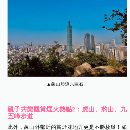
▲象山步道六巨石。
親子共樂觀賞煙火熱點2：虎山、豹山、九
五峰步道
此外，象山外鄰近的賞煙花地方更是不勝枚舉！如