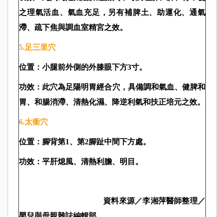
之理氣活血、氣血充足，另有補脾土、助運化、通氣
滯、疏下焦與調血室精宮之效。
5.
足三里
穴
位置：小腿前外側的外膝眼下方3
寸。
功效：此穴為足陽明胃經合穴，具備調和氣血、健脾和
胃、和腸消滯、清熱化濕、降逆利氣和扶正培元之效。
6.
太衝穴
位置：腳背第1
、第2
腳趾中間下方處。
功效：平肝熄風、清熱利膽、明目。
資料來源／李湘萍醫師整理／
嬰兒與母親雜誌編輯部