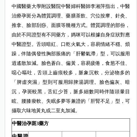
中國醫藥大學附設醫院中醫婦科醫師李湘萍指出，中醫
治療孕斑分為體質調理、藥膳茶飲、穴位按摩、針灸、
推拿、臉部刮痧、面膜等幾種方式。體質調理的部份，
由於不同證型有不同藥方，媽咪可以根據自身症狀對應
中醫證型。舌頭暗紅、口乾火氣大，容易情緒不穩、煩
躁，伴隨偶發性胸部脹痛的「肝鬱氣滯」型，可以服用
逍遙散加減。臉色蒼白、偏黃，容易疲倦，食慾不佳、
噁心嘔吐，舌頭上齒痕較多，脈象沉軟，分泌物多的
「脾虛夾濕」型則可服用歸脾湯調理。臉色偏灰、暗
沉，孕斑較黑，舌紅少苔，脈多細數同時伴隨頭暈目
眩、腰膝痠軟、失眠多夢等兼證的「肝腎不足」型，可
攝取六味地黃丸或二至丸加減。
中醫治孕斑3
藥方
中醫證