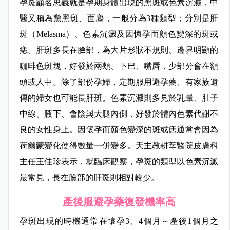
孕斑顧名思義就是孕期身體出現的黑斑或色素沉澱，中
醫又稱為黧黑斑、面塵，一般分為3種類型；分別是肝
斑（Melasma）、色素沉澱及因懷孕而顏色變深的斑或
痣。肝斑多長在臉部，為大片形狀不規則、邊界明顯的
咖啡色斑塊，好發於兩頰、下巴、嘴唇，少部分會在額
頭或人中。除了部份孕婦，定期服用避孕藥、有家族遺
傳的婦女也可能長肝斑。色素沉澱則多見於乳暈、肚子
中線、腋下、會陰與大腿內側，好發於體內色素代謝不
良的女性身上。因懷孕而顏色變深的斑或痣通常會因為
荷爾蒙變化使得數量一併變多。天主教耕莘醫院皮膚科
主任王佳珍表示，就臨床觀察，孕斑的類型以色素沉澱
最常見，長在臉部的肝斑則相對較少。
產後服避孕藥復發機率高
孕斑出現的時機通常在懷孕3、4個月～產後1個月之