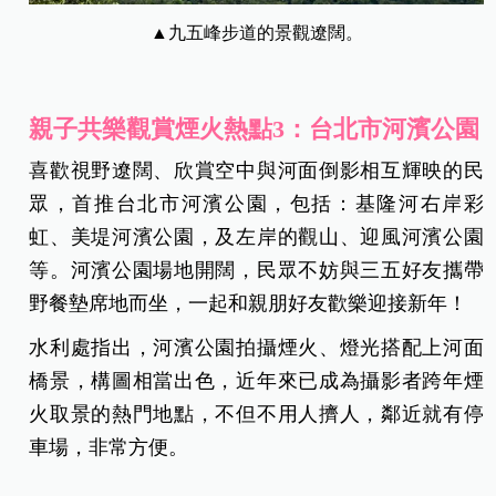
▲九五峰步道的景觀遼闊。
親子共樂觀賞煙火熱點3：台北市河濱公園
喜歡視野遼闊、欣賞空中與河面倒影相互輝映的民
眾，首推台北市河濱公園，包括：基隆河右岸彩
虹、美堤河濱公園，及左岸的觀山、迎風河濱公園
等。河濱公園場地開闊，民眾不妨與三五好友攜帶
野餐墊席地而坐，一起和親朋好友歡樂迎接新年！
水利處指出，河濱公園拍攝煙火、燈光搭配上河面
橋景，構圖相當出色，近年來已成為攝影者跨年煙
火取景的熱門地點，不但不用人擠人，鄰近就有停
車場，非常方便。