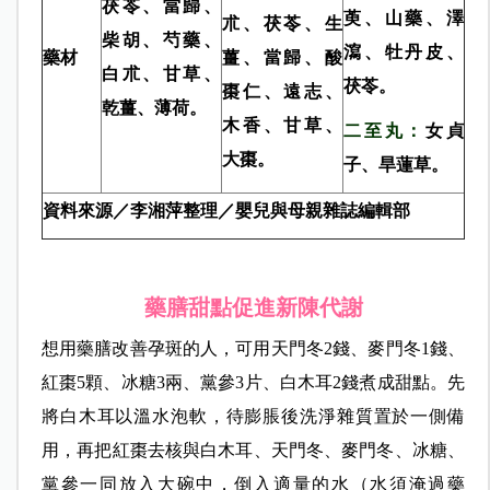
茯苓、當歸、
萸、山藥、澤
朮、茯苓、生
柴胡、芍藥、
瀉、牡丹皮、
藥材
薑、當歸、酸
白朮、甘草、
茯苓。
棗仁、遠志、
乾薑、薄荷。
木香、甘草、
二至丸：
女貞
大棗。
子、旱蓮草。
資料來源／李湘萍整理／嬰兒與母親雜誌編輯部
藥膳甜點促進新陳代謝
想用藥膳改善孕斑的人，可用天門冬2錢、麥門冬1錢、
紅棗5顆、冰糖3兩、黨參3片、白木耳2錢煮成甜點。先
將白木耳以溫水泡軟，待膨脹後洗淨雜質置於一側備
用，再把紅棗去核與白木耳、天門冬、麥門冬、冰糖、
黨參一同放入大碗中，倒入適量的水（水須淹過藥