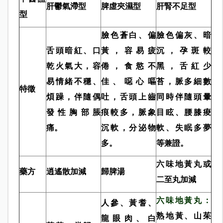
肝鬱氣滯型
脾虛夾濕型
肝腎不足型
型
臉色蒼白、偏
臉色偏灰、暗
舌頭暗紅、口
黃，容易疲
沉，孕斑較
乾火氣大，容
倦，食慾不
黑，舌紅少
易情緒不穩、
佳、噁心嘔
苔，脈多細數
特徵
煩躁，伴隨偶
吐，舌頭上齒
同時伴隨頭暈
發性胸部脹
痕較多，脈象
目眩、腰膝痠
痛。
沉軟，分泌物
軟、失眠多夢
多。
等兼證。
六味地黃丸或
藥方
逍遙散加減
歸脾湯
二至丸加減
六味地黃丸：
人參、黃耆、
熟地黃、山茱
龍眼肉、白