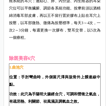
殖系統的耳穴；連結心、肺、內分泌、內生殖器的耳朵
穴位可以平衡臟腑、調節各系統功能。按摩前須以酒精
綿消毒耳部皮膚，再以王不留行置於膠布上貼在耳穴上
按壓，以耳部微熱、微痛為按壓標準，每天3～4次，一
次2～3分鐘，每週更換一次膠布，雙耳交替，以5次為
一個療程。
除斑美容6穴
1.曲池穴
位置：手肘彎曲時，外側當尺澤與肱骨外上髁連線中
點。
功效：此穴為手陽明大腸經合穴，可調和營衛之氣血，
有疏邪熱、利關節、祛風濕及調氣血之效。