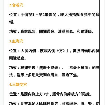
2.
合谷穴
位置：手背第1
～第2
掌骨間，即大拇指與食指中間底
端。
功效：疏散風邪、開關通竅、清泄肺氣、和胃通腸。
3.
血海穴
位置：大腿內側，髕底內側上方2
寸，當股四頭肌內側
頭隆起處。
功效：根據中醫「無瘀不成斑」、「治斑不離血」的說
法，臨床上多用此穴調血清血、宣通下焦。
4.
三陰交穴
位置：足踝內側上方3
寸，脛骨內側緣後方凹陷處。
功效：此穴為足太陰脾經腧穴，可調理肝、脾、腎，使