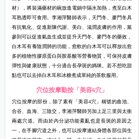
材），將裝滿藥材的碗放進電鍋中隔水加熱，煮至白木
耳熟透即可食用。李湘萍醫師表示，天門冬、麥門冬具
有抗氧化、促進新陳代謝、美白、滋潤皮膚的作用，黨
參則可以促進氣血生成並提升天門冬、麥門冬的藥效，
白木耳有養陰潤肺的功能，愈軟的白木耳可以釋放出愈
多的植物性膠原蛋白與胺基酸等營養物質，可保持皮膚
彈性與健康狀態，十分適合長孕斑的媽咪。若不想吃甜
點也可以去掉白木耳和冰糖煮成單純的茶飲服用。
穴位按摩勤按「美容6穴」
穴位按摩的部份，除了素有「美容4穴」稱號的曲池、
合谷、血海、三陰交，李湘萍醫師另加上足三里與太衝
兩處穴道。而由於內分泌功能紊亂也是長斑的原因之
一，在手腳穴道之外，也可以按摩連結身體各部位與生