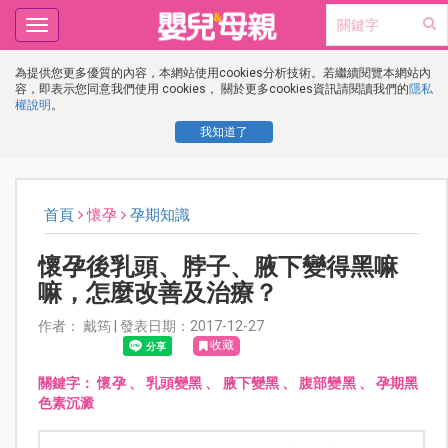
Toggle
navigation
為提供您更多優質的內容，本網站使用cookies分析技術。若繼續閱覽本網站內
容，即表示您同意我們使用 cookies， 關於更多cookies資訊請閱讀我們的
隱私
權說明
。
我知道了
首頁
懷孕
孕期知識
懷孕後乳頭、脖子、腋下變得黑嘛
嘛，怎麼改善及治療？
作者： 戴筠 | 發表日期：2017-12-27
收藏
關鍵字：
懷孕
、
乳頭變黑
、
腋下變黑
、
腹部變黑
、
孕期黑
色素沉澱