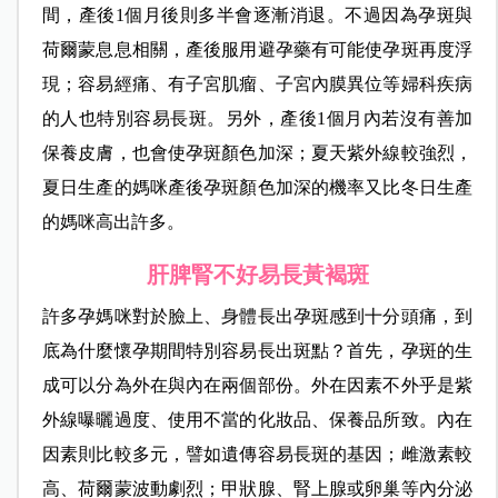
間，產後1個月後則多半會逐漸消退。不過因為孕斑與
荷爾蒙息息相關，產後服用避孕藥有可能使孕斑再度浮
現；容易經痛、有子宮肌瘤、子宮內膜異位等婦科疾病
的人也特別容易長斑。另外，產後1個月內若沒有善加
保養皮膚，也會使孕斑顏色加深；夏天紫外線較強烈，
夏日生產的媽咪產後孕斑顏色加深的機率又比冬日生產
的媽咪高出許多。
肝脾腎不好易長黃褐斑
許多孕媽咪對於臉上、身體長出孕斑感到十分頭痛，到
底為什麼懷孕期間特別容易長出斑點？首先，孕斑的生
成可以分為外在與內在兩個部份。外在因素不外乎是紫
外線曝曬過度、使用不當的化妝品、保養品所致。內在
因素則比較多元，譬如遺傳容易長斑的基因；雌激素較
高、荷爾蒙波動劇烈；甲狀腺、腎上腺或卵巢等內分泌