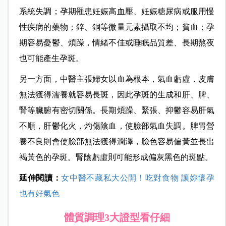
系統失調；孕期罹患妊娠高血壓、妊娠糖尿病或服用慢
性疾病的藥物；鋅、銅等微量元素攝取不均；貧血；孕
期容易憂鬱、煩躁，情緒不佳或睡眠品質差、長期熬夜
也可能產生孕斑。
另一方面，中醫主張婦女以血為根本，氣血虧虛，皮膚
無法獲得濡養就容易長斑，因此孕斑的生成和肝、脾、
腎等臟腑有密切關係。長期煩躁、緊張、抑鬱容易肝氣
不順，肝鬱化火，灼傷陰血，使臉部氣血失調。脾胃營
養不良則會使臉部無法獲得潤澤，臉色容易偏黃並長出
褐黃色的孕斑。腎陰虧虛則可能形成偏灰黑色的斑點。
延伸閱讀：
女中醫不藏私大公開！吃對食物 讓妳懷孕
也有好氣色
體質調理3大證型看仔細