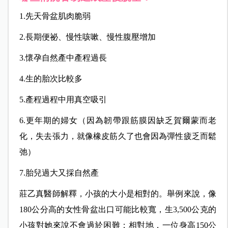
1.先天骨盆肌肉脆弱
2.長期便祕、慢性咳嗽、慢性腹壓增加
3.懷孕自然產中產程過長
4.生的胎次比較多
5.產程過程中用真空吸引
6.更年期的婦女（因為韌帶跟筋膜因缺乏賀爾蒙而老
化，失去張力，就像橡皮筋久了也會因為彈性疲乏而鬆
弛）
7.胎兒過大又採自然產
莊乙真醫師解釋，小孩的大小是相對的。舉例來說，像
180公分高的女性骨盆出口可能比較寬，生3,500公克
的
小孩對她來說不會過於困難；相對地，一位身高150公