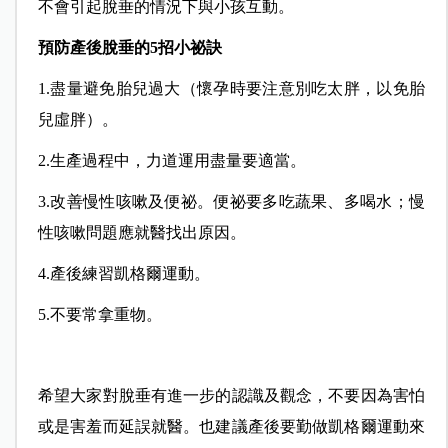
不會引起脫垂的情況下與小孩互動。
預防產後脫垂的5招小祕訣
1.盡量避免胎兒過大（懷孕時要注意別吃太胖，以免胎
兒虛胖）。
2.生產過程中，力道運用盡量要適當。
3.改善慢性咳嗽及便祕。便祕要多吃蔬果、多喝水；慢
性咳嗽問題應就醫找出原因。
4.產後練習凱格爾運動。
5.不要常拿重物。
希望大家對脫垂有進一步的認識及觀念，不要因為害怕
或是害羞而延誤就醫。也建議產後要勤做凱格爾運動來