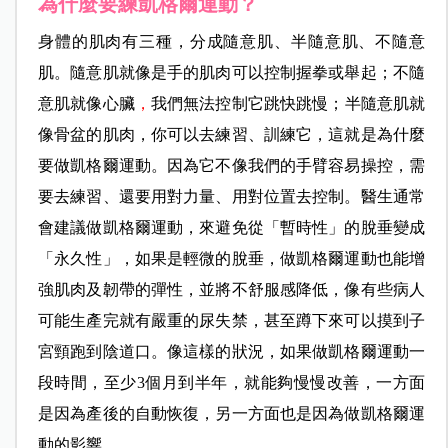
為什麼要練凱格爾運動？
身體的肌肉有三種，分成隨意肌、半隨意肌、不隨意
肌。隨意肌就像是手的
肌肉可以控制握拳或舉起；不隨
意肌就像心臟
，
我們無法控制它跳快跳慢；半隨意肌就
像骨盆的肌肉，你可以去練習、訓練它，這就是為什麼
要做凱格爾運動。因為它不像我們的手臂容易操控，需
要去練習、還要用對力量、用對位置去控制。醫生通常
會建議做凱格爾運動，來避免從「暫時性」的脫垂變成
「永久性」，如果是輕微的脫垂，做凱格爾運動也能增
強肌肉及韌帶的彈性，並將不舒服感降低，像有些病人
可能生產完就有嚴重的尿失禁，甚至蹲下來可以摸到子
宮頸跑到陰道口。像這樣的狀況，如果做凱格爾運動一
段時間，至少3個月到半年，就能夠慢慢改善，一方面
是
因為產後的自動恢復，另一方面也是因為做凱格爾運
動的影響。