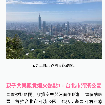
▲九五峰步道的景觀遼闊。
親子共樂觀賞煙火熱點3：台北市河濱公園
喜歡視野遼闊、欣賞空中與河面倒影相互輝映的民
眾，首推台北市河濱公園，包括：基隆河右岸彩