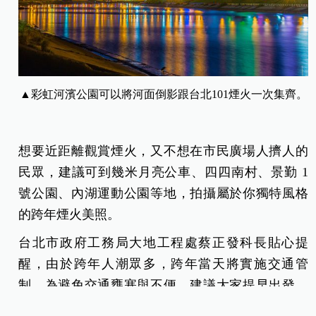
▲彩虹河濱公園可以將河面倒影跟台北101煙火一次集齊。
想要近距離觀賞煙火，又不想在市民廣場人擠人的
民眾，建議可到幾米月亮公車、四四南村、景勤 1
號公園、內湖運動公園等地，拍攝屬於你獨特風格
的跨年煙火美照。
台北市政府工務局大地工程處蔡正發科長貼心提
醒，由於跨年人潮眾多，跨年當天將實施交通管
制，為避免交通壅塞與不便，建議大家提早出發，
並多加利用捷運或 YouBike 等大眾運輸工具，登山