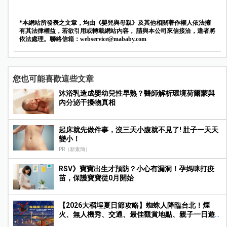
*本網站所發表之文章，均由《嬰兒與母親》及其他相關著作權人依法擁
有其法律權益，若欲引用或轉載網站內容， 請與本公司來信接洽，違者將
依法處理。聯絡信箱：
webservice@mababy.com
您也可能喜歡這些文章
沐浴乳造成嬰幼兒性早熟？醫師解析環境荷爾蒙與
內分泌干擾物真相
起床就先做件事，沒三天小腹就不見了! 肚子一天天
變小！
PR（新素簡）
RSV》寶寶出生才預防？小心有漏洞！孕媽咪打疫
苗，保護寶寶從0月開始
【2026大稻埕夏日節攻略】蜘蛛人降臨台北！煙
火、無人機秀、交通、最佳觀賞地點、親子一日遊
玩法一次收藏