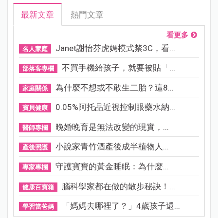
最新文章
熱門文章
看更多
Janet謝怡芬虎媽模式禁3C，看...
名人家庭
不買手機給孩子，就要被貼「...
部落客專欄
為什麼不想或不敢生二胎？這8...
家庭關係
0.05%阿托品近視控制眼藥水納...
寶貝健康
晚婚晚育是無法改變的現實，...
醫師專欄
小說家青竹酒產後成半植物人...
產後照護
守護寶寶的黃金睡眠：為什麼...
專家專欄
腦科學家都在做的散步秘訣！...
健康百寶箱
「媽媽去哪裡了？」4歲孩子還...
學習當爸媽