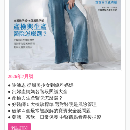
2026年7月號
● 謝沛恩 從甜美少女到優雅媽媽
● 剖婦產媽媽各階段照護大全
● 產檢與生產醫院怎麼選？
● 好醫師５大檢驗標準 選對醫院是風險管理
● 破解４個最常被誤解的寶寶安全感問題
● 藥膳、茶飲、日常保養 中醫觀點看產後掉髮
雜誌訂閱