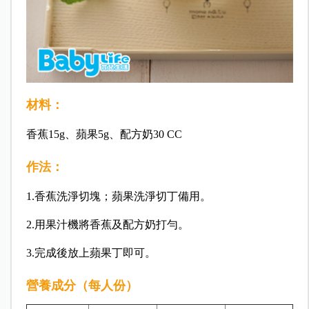
材料：
香蕉15g、蘋果5g、配方奶30 CC
作法：
1.香蕉洗淨切塊；蘋果洗淨切丁備用。
2.用果汁機將香蕉及配方奶打勻。
3.完成後放上蘋果丁即可。
營養成分（每人份）