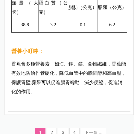
熱量（大
蛋白質（公
脂肪（公克）
醣類（公克）
卡）
克）
38.8
3.2
0.1
6.2
營養小叮嚀：
香蕉含多種營養素，如:C、鉀、鎂、食物纖維，香蕉能
有效地防治作管硬化，降低血管中的膽固醇和高血壓，
保護胃壁;蘋果可以促進腸胃蠕動，減少便祕，促進消
化的作用。
1
2
3
4
下一頁
→