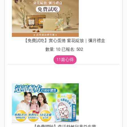
【免費試吃】實心蛋捲 窗花綻放｜彌月禮盒
數量: 10 已報名: 502
11篇心得
【免費體驗】森活舒敏兒童益生菌