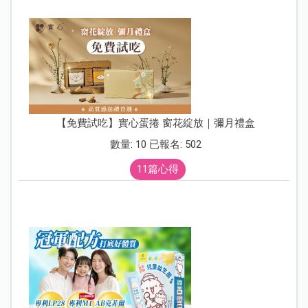
【免費試吃】實心蛋捲 窗花綻放｜彌月禮盒
數量: 10 已報名: 502
11篇心得