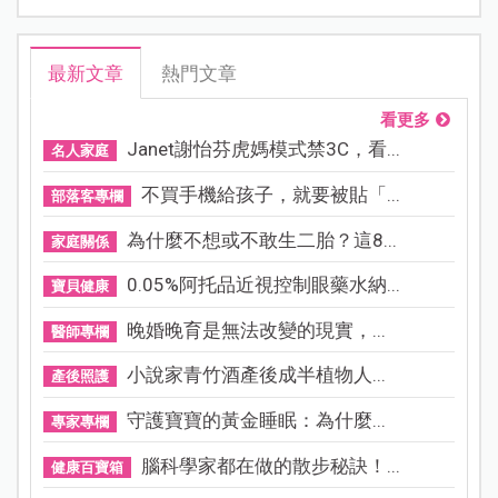
最新文章
熱門文章
看更多
Janet謝怡芬虎媽模式禁3C，看...
名人家庭
不買手機給孩子，就要被貼「...
部落客專欄
為什麼不想或不敢生二胎？這8...
家庭關係
0.05%阿托品近視控制眼藥水納...
寶貝健康
晚婚晚育是無法改變的現實，...
醫師專欄
小說家青竹酒產後成半植物人...
產後照護
守護寶寶的黃金睡眠：為什麼...
專家專欄
腦科學家都在做的散步秘訣！...
健康百寶箱