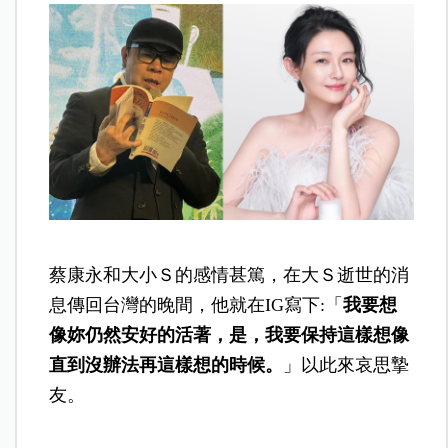
蔡康永和大小Ｓ的感情甚篤，在大Ｓ逝世的消
息傳回台灣的晚間，他就在IG
寫下:「
我要想
像妳仍然安好的活著，是，我要保持這樣想像
直到沒辦法再這樣想的時候。
」以此來哀思摯
友。