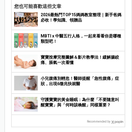
您也可能喜歡這些文章
2026最熱門TOP15媽媽教室整理｜新手爸媽
必收！學知識、領贈品
MBTI x 中醫五行人格，一起來看看你是哪種
類型吧！
寶寶按摩完整圖解＆影片教學法！緩解腸絞
痛、脹氣一次看懂
小兒腹痛別輕忽！醫師提醒「急性腹痛」症
狀，出現6徵兆快就醫
守護寶寶的黃金睡眠：為什麼「不要隨意叫
醒寶寶」與「何時該喚醒」同樣重要？
Recommended by