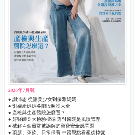
2026年7月號
● 謝沛恩 從甜美少女到優雅媽媽
● 剖婦產媽媽各階段照護大全
● 產檢與生產醫院怎麼選？
● 好醫師５大檢驗標準 選對醫院是風險管理
● 破解４個最常被誤解的寶寶安全感問題
● 藥膳、茶飲、日常保養 中醫觀點看產後掉髮