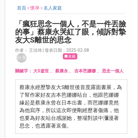
首頁
懷孕
名人家庭
「瘋狂思念一個人，不是一件丟臉
的事」蔡康永哭紅了眼，傾訴對摯
友大S離世的思念
作者： 王佳琦 | 發表日期：2025-02-08
收藏
分享
關鍵字：
大S逝世
、
蔡康永
、
吉本芭娜娜
、
思念一個人
蔡康永經歷摯友大S離世後首度露面書展，為
了幫作家好友吉本芭娜娜站台，他跟芭娜娜
緣起是蔡康永曾在日本出書，而芭娜娜竟然
為他寫序，所以這次即便剛經歷著傷痛，他
也要為好友站台感謝她，整場對談中瀰漫著
思念，也透露著哀傷。