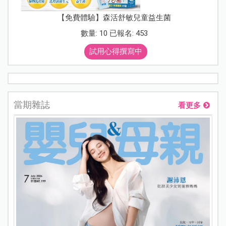
【免費體驗】森活舒敏兒童益生菌
數量: 10 已報名: 453
試用心得撰寫中
當期雜誌
看更多