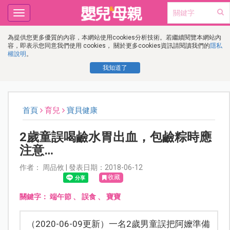
Toggle
navigation
為提供您更多優質的內容，本網站使用cookies分析技術。若繼續閱覽本網站內
容，即表示您同意我們使用 cookies， 關於更多cookies資訊請閱讀我們的
隱私
權說明
。
我知道了
首頁
育兒
寶貝健康
2歲童誤喝鹼水胃出血，包鹼粽時應
注意…
作者： 周品攸 | 發表日期：2018-06-12
收藏
關鍵字：
端午節
、
誤食
、
寶寶
（2020-06-09更新）一名2歲男童誤把阿嬤準備