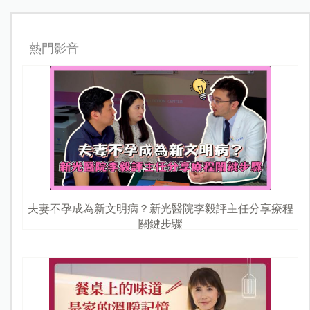
熱門影音
夫妻不孕成為新文明病？新光醫院李毅評主任分享療程
關鍵步驟