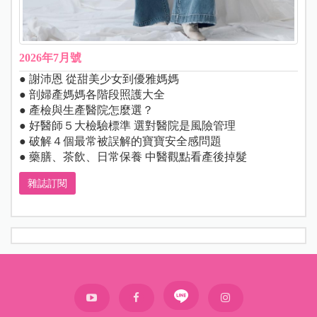
2026年7月號
● 謝沛恩 從甜美少女到優雅媽媽
● 剖婦產媽媽各階段照護大全
● 產檢與生產醫院怎麼選？
● 好醫師５大檢驗標準 選對醫院是風險管理
● 破解４個最常被誤解的寶寶安全感問題
● 藥膳、茶飲、日常保養 中醫觀點看產後掉髮
雜誌訂閱