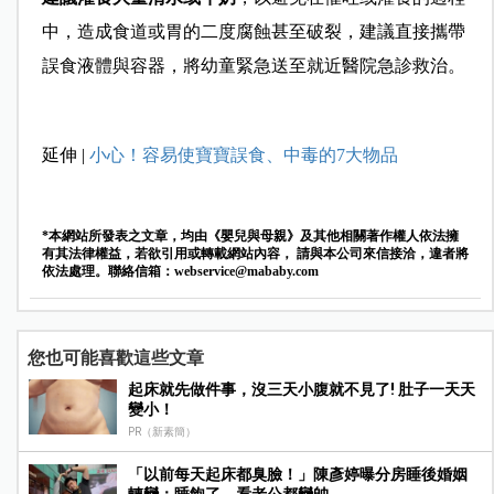
中，造成食道或胃的二度腐蝕甚至破裂，建議直接攜帶
誤食液體與容器，將幼童緊急送至就近醫院急診救治。
延伸 |
小心！容易使寶寶誤食、中毒的7大物品
*本網站所發表之文章，均由《嬰兒與母親》及其他相關著作權人依法擁
有其法律權益，若欲引用或轉載網站內容， 請與本公司來信接洽，違者將
依法處理。聯絡信箱：
webservice@mababy.com
您也可能喜歡這些文章
起床就先做件事，沒三天小腹就不見了! 肚子一天天
變小！
PR（新素簡）
「以前每天起床都臭臉！」陳彥婷曝分房睡後婚姻
轉變：睡飽了，看老公都變帥