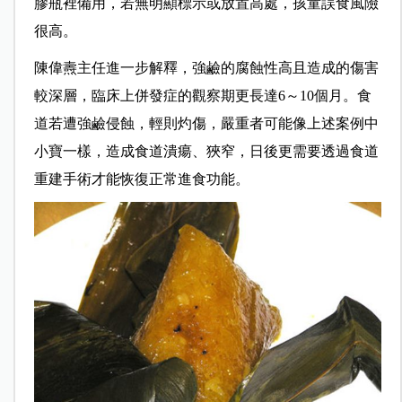
膠瓶裡備用，若無明顯標示或放置高處，孩童誤食風險
很高。
陳偉燾主任進一步解釋，強鹼的腐蝕性高且造成的傷害
較深層，臨床上併發症的觀察期更長達6～10個月。食
道若遭強鹼侵蝕，輕則灼傷，嚴重者可能像上述案例中
小寶一樣，造成食道潰瘍、狹窄，日後更需要透過食道
重建手術才能恢復正常進食功能。