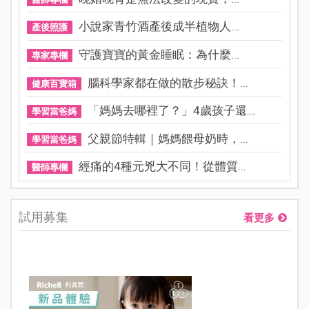
小說家青竹酒產後成半植物人...
產後照護
守護寶寶的黃金睡眠：為什麼...
專家專欄
腦科學家都在做的散步秘訣！...
健康百寶箱
「媽媽去哪裡了？」4歲孩子還...
學習當爸媽
父親節特輯｜媽媽餵母奶時，...
學習當爸媽
經痛的4種元兇大不同！從體質...
醫師專欄
試用募集
看更多