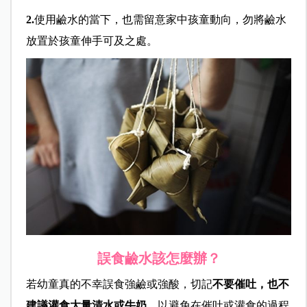
2.
使用鹼水的當下，也需留意家中孩童動向，勿將鹼水
放置於孩童伸手可及之處。
誤食鹼水該怎麼辦？
若幼童真的不幸誤食強鹼或強酸，切記
不要催吐，也不
建議灌食大量清水或牛奶
，以避免在催吐或灌食的過程