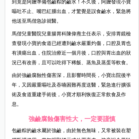
到竟是阿嬤準備包鹼粽的鹼水！不久後，阿嬤發現小寶
嘔吐不止、嘴巴紅腫出血，才驚覺是誤食鹼水，緊急將
他送至馬偕急診就醫。
馬偕兒童醫院兒童腸胃科陳偉燾主任表示，安排胃鏡檢
查發現小寶的食道已經遭到鹼水嚴重灼傷，口腔及胃也
有潰瘍出血，住院治療近一個月後，口腔與胃出血的狀
況已有改善，且可以吃得下稀飯、蒸魚及蒸蛋等軟食。
由於強鹼腐蝕性傷害深，且影響時間長，小寶出院後半
年，又因嚴重嘔吐及吞嚥困難再度送醫，緊急進行擴張
術及食道重建手術後，小寶才順利恢復正常飲食及作
息。
強鹼腐蝕傷害性大，一定要謹慎
包鹼粽的鹼水屬於強鹼，由於無色無味，又常被裝在塑