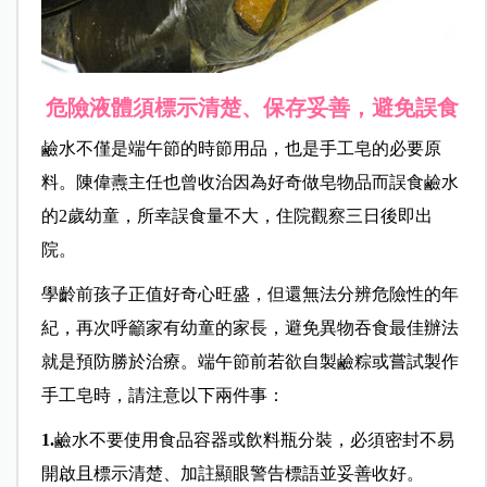
危險液體須標示清楚、保存妥善，避免誤食
鹼水不僅是端午節的時節用品，也是手工皂的必要原
料。陳偉燾主任也曾收治因為好奇做皂物品而誤食鹼水
的2歲幼童，所幸誤食量不大，住院觀察三日後即出
院。
學齡前孩子正值好奇心旺盛，但還無法分辨危險性的年
紀，再次呼籲家有幼童的家長，避免異物吞食最佳辦法
就是預防勝於治療。端午節前若欲自製鹼粽或嘗試製作
手工皂時，請注意以下兩件事：
1.
鹼水不要使用食品容器或飲料瓶分裝，必須密封不易
開啟且標示清楚、加註顯眼警告標語並妥善收好。