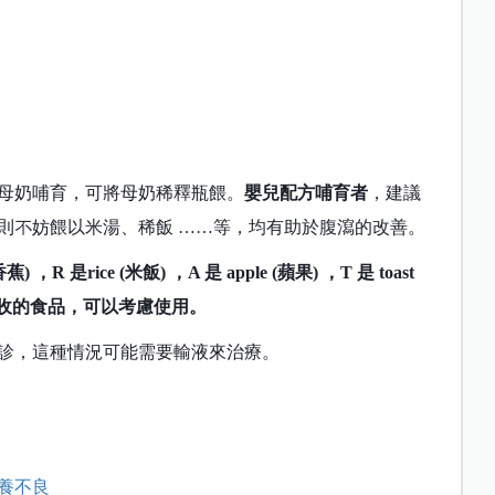
母奶哺育，可將母奶稀釋瓶餵。
嬰兒配方哺育者
，建議
則不妨餵以米湯、稀飯 ……等，均有助於腹瀉的改善。
蕉) ，R 是rice (米飯) ，A 是 apple (蘋果) ，T 是 toast
吸收的食品，可以考慮使用。
診，這種情況可能需要輸液來治療。
養不良