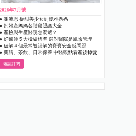
2026年7月號
● 謝沛恩 從甜美少女到優雅媽媽
● 剖婦產媽媽各階段照護大全
● 產檢與生產醫院怎麼選？
● 好醫師５大檢驗標準 選對醫院是風險管理
● 破解４個最常被誤解的寶寶安全感問題
● 藥膳、茶飲、日常保養 中醫觀點看產後掉髮
雜誌訂閱