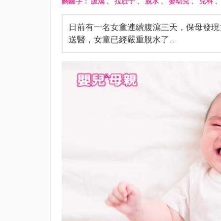
關鍵字：
腹瀉
、
拉肚子
、
脫水
、
嬰幼兒
、
兒科
日前有一名女童連續腹瀉三天，保母發現
送醫，女童已經嚴重脫水了…