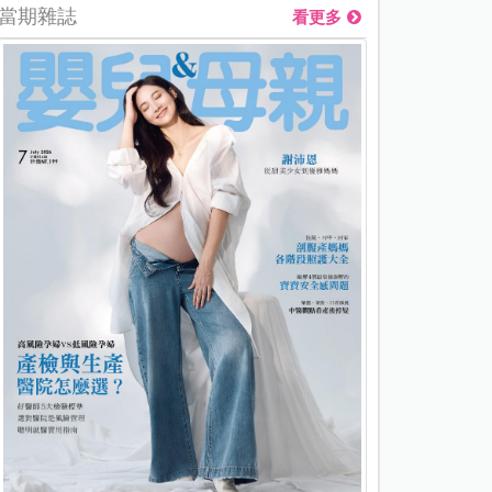
當期雜誌
看更多