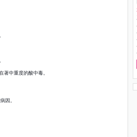
。
。
在著中重度的酸中毒。
的病因。