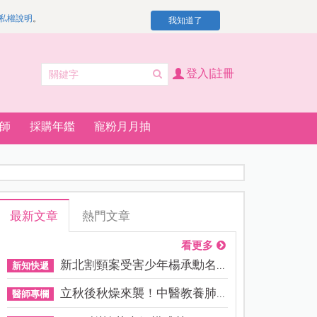
私權說明
。
我知道了
登入|註冊
師
採購年鑑
寵粉月月抽
最新文章
熱門文章
看更多
新北割頸案受害少年楊承勳名...
新知快遞
立秋後秋燥來襲！中醫教養肺...
醫師專欄