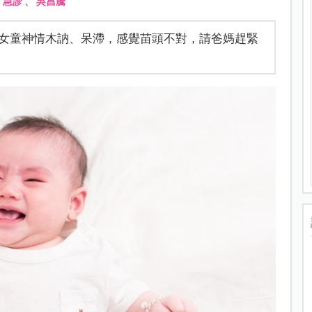
、
急診
、
吳昌騰
女童神情木訥、呆滯，感覺苗頭不對，請爸媽趕緊