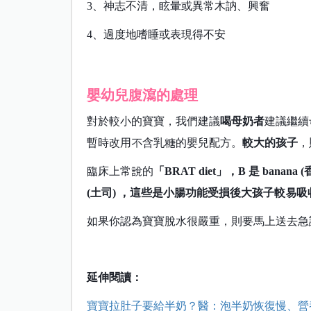
3、神志不清，眩暈或異常木訥、興奮
4、過度地嗜睡或表現得不安
嬰幼兒腹瀉的處理
對於較小的寶寶，我們建議
喝母奶者
建議繼續
暫時改用不含乳糖的嬰兒配方。
較大的孩子
，
臨床上常說的
「BRAT diet」，B 是 banana (香
(土司) ，這些是小腸功能受損後大孩子較易
如果你認為寶寶脫水很嚴重，則要馬上送去急
延伸閱讀：
寶寶拉肚子要給半奶？醫：泡半奶恢復慢、營