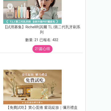
【試用募集】Richell利其爾 T.L.I第二代乳牙刷系
列
數量: 21 已報名: 432
21篇心得
【免費試吃】實心蛋捲 窗花綻放｜彌月禮盒