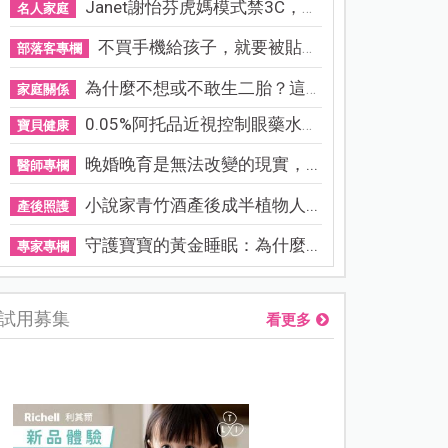
Janet謝怡芬虎媽模式禁3C，看...
名人家庭
不買手機給孩子，就要被貼「...
部落客專欄
為什麼不想或不敢生二胎？這8...
家庭關係
0.05%阿托品近視控制眼藥水納...
寶貝健康
晚婚晚育是無法改變的現實，...
醫師專欄
小說家青竹酒產後成半植物人...
產後照護
守護寶寶的黃金睡眠：為什麼...
專家專欄
試用募集
看更多