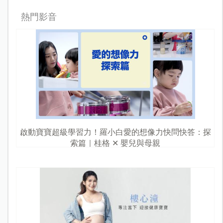
熱門影音
啟動寶寶超級學習力！羅小白愛的想像力快問快答：探
索篇｜桂格 ✕ 嬰兒與母親