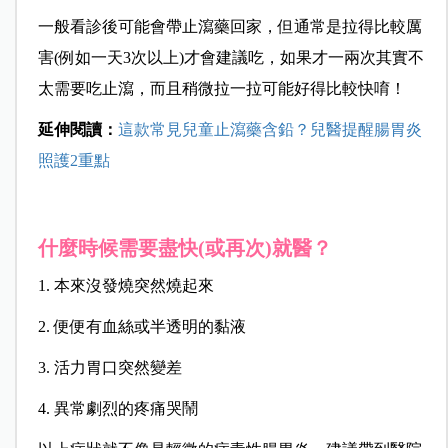
一般看診後可能會帶止瀉藥回家，
但通常是拉得比較厲
害(例如一天3次以上)才會建議吃，
如果才一兩次其實不
太需要吃止瀉，
而且稍微拉一拉可能好得比較快唷！
延伸閱讀：
這款常見兒童止瀉藥含鉛？兒醫提醒腸胃炎
照護2重點
什麼時候需要盡快(或再次)就醫？
1. 本來沒發燒突然燒起來
2. 便便有血絲或半透明的黏液
3. 活力胃口突然變差
4. 異常劇烈的疼痛哭鬧