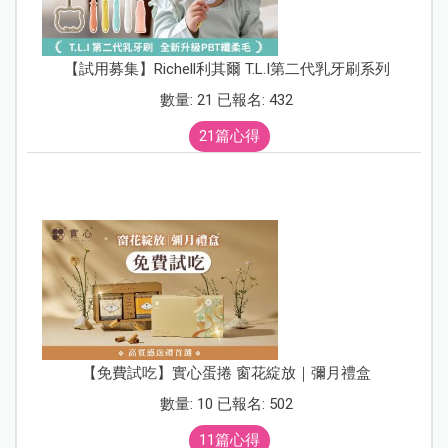
【試用募集】Richell利其爾 T.L.I第二代乳牙刷系列
數量: 21 已報名: 432
21篇心得
【免費試吃】實心蛋捲 窗花綻放｜彌月禮盒
數量: 10 已報名: 502
11篇心得