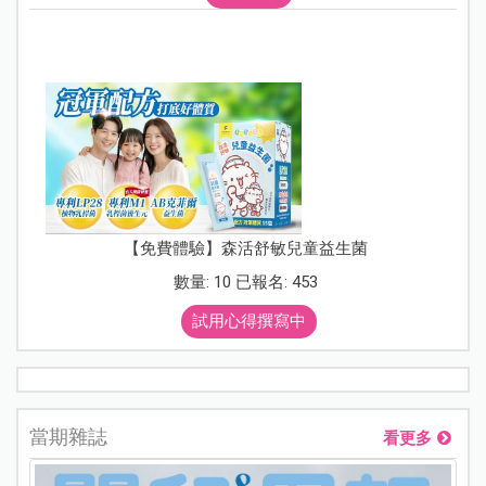
【免費體驗】森活舒敏兒童益生菌
數量: 10 已報名: 453
試用心得撰寫中
當期雜誌
看更多