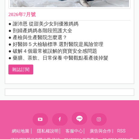
2026年7月號
● 謝沛恩 從甜美少女到優雅媽媽
● 剖婦產媽媽各階段照護大全
● 產檢與生產醫院怎麼選？
● 好醫師５大檢驗標準 選對醫院是風險管理
● 破解４個最常被誤解的寶寶安全感問題
● 藥膳、茶飲、日常保養 中醫觀點看產後掉髮
雜誌訂閱
網站地圖
│
隱私權說明
│
客服中心
│
廣告與合作
|
RSS