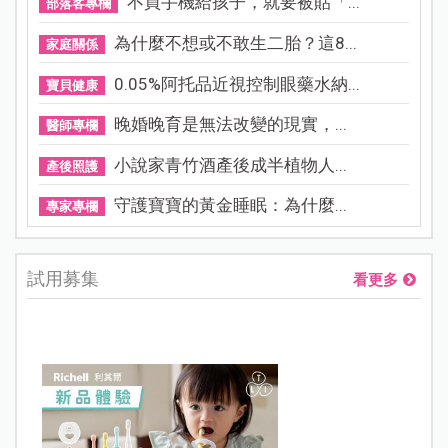
不買手機給孩子，就要被貼「...
部落客專欄
為什麼不想或不敢生二胎？這8...
家庭關係
0.05%阿托品近視控制眼藥水納...
寶貝健康
晚婚晚育是無法改變的現實，...
醫師專欄
小說家青竹酒產後成半植物人...
產後照護
守護寶寶的黃金睡眠：為什麼...
專家專欄
試用募集
看更多