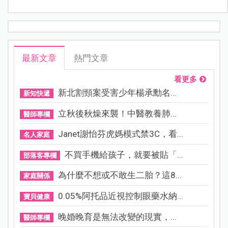
最新文章
熱門文章
看更多
新北割頸案受害少年楊承勳名...
新知快遞
立秋後秋燥來襲！中醫教養肺...
醫師專欄
Janet謝怡芬虎媽模式禁3C，看...
名人家庭
不買手機給孩子，就要被貼「...
部落客專欄
為什麼不想或不敢生二胎？這8...
家庭關係
0.05%阿托品近視控制眼藥水納...
寶貝健康
晚婚晚育是無法改變的現實，...
醫師專欄