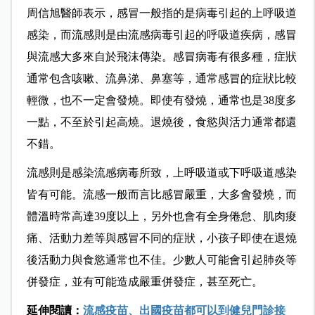
周信旭醫師表示，感冒
一般指的是病毒引起的上呼吸道
感染，而流感則是由流感病毒引起的呼吸道疾病，感冒
與流感大多來自於飛沫傳染。感冒病毒有很多種，症狀
通常包含咳嗽、流鼻涕、
鼻塞
等，通常感
冒
的症狀比較
輕微，也不一定會發燒。即使有發燒，通常也是38度多
一點，不至於引起高燒。退燒後，食慾與活力通常都還
不錯。
流感則是感染流感病毒所致，上呼吸道或下呼吸道感染
皆有可能。流感
一般而言
比感冒嚴重，大多會發燒，而
體溫時常
高達39度以上，另外也會有全身倦怠、
肌肉痠
痛、
活動力差等與感冒不同的症狀，
小孩子
即使在退燒
後活動力與食慾通常也不佳。少數人可能會引起肺炎等
併發症，並有可能造成
嚴重併發症，甚至
死亡。
延伸閱讀：
流感疫苗、出國疫苗都可以到健兒門診接