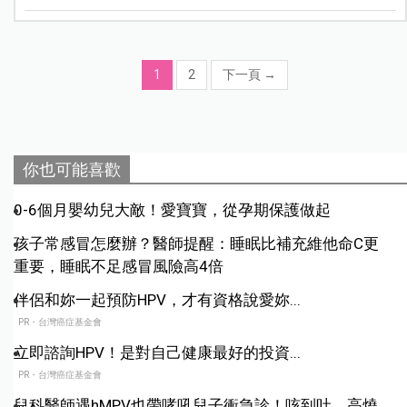
1
2
下一頁
→
你也可能喜歡
0-6個月嬰幼兒大敵！愛寶寶，從孕期保護做起
孩子常感冒怎麼辦？醫師提醒：睡眠比補充維他命C更
重要，睡眠不足感冒風險高4倍
伴侶和妳一起預防HPV，才有資格說愛妳...
PR・台灣癌症基金會
立即諮詢HPV！是對自己健康最好的投資...
PR・台灣癌症基金會
兒科醫師遇hMPV也帶哮吼兒子衝急診！咳到吐、高燒