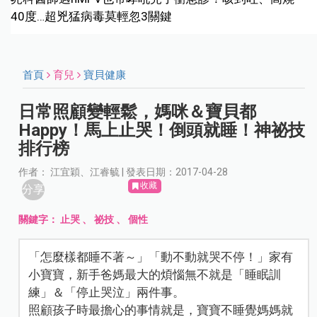
40度…超兇猛病毒莫輕忽3關鍵
首頁
育兒
寶貝健康
日常照顧變輕鬆，媽咪＆寶貝都
Happy！馬上止哭！倒頭就睡！神祕技
排行榜
作者： 江宜穎、江睿毓 | 發表日期：2017-04-28
收藏
分享
關鍵字：
止哭
、
祕技
、
個性
「怎麼樣都睡不著～」「動不動就哭不停！」家有
小寶寶，新手爸媽最大的煩惱無不就是「睡眠訓
練」＆「停止哭泣」兩件事。
照顧孩子時最擔心的事情就是，寶寶不睡覺媽媽就