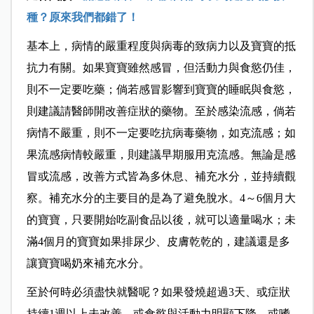
種？原來我們都錯了！
基本上，病情的嚴重程度與
病毒的致病力以及
寶寶的抵
抗力有關。如果寶寶雖然感冒，但活動力與食慾仍佳，
則不一定要吃藥；倘若感冒影響到寶寶的睡眠與食慾，
則建議請醫師開改善症狀的藥物。至於感染流感，倘若
病情不嚴重，則不一定要吃
抗病毒
藥物，
如克流感
；如
果流感病情較嚴重，則建議
早期
服用克流感。無論是感
冒或流感，改善方式皆為多休息、補充水分，並持續觀
察。補充水分的主要目的是為了避免脫水。4～6個月大
的寶寶，只要開始吃副食品以後，就可以適量喝水；未
滿4個月的寶寶如果排尿少、皮膚乾乾的，建議還是多
讓寶寶喝奶來補充水分。
至於何時必須盡快就醫呢？如果發燒超過3天、或症狀
持續1週以上未改善、或食慾與活動力明顯下降、或嗜