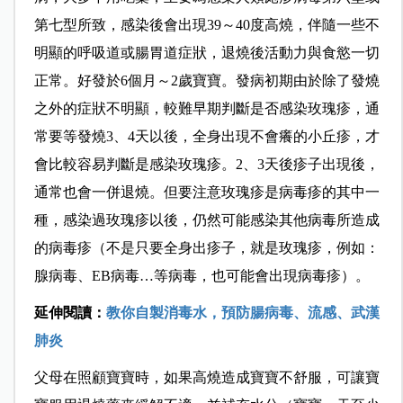
第七型所致，感染後會出現39～40度高燒，
伴隨一些不
明顯的呼吸道或腸胃道症狀，
退燒後活動力與食慾一切
正常。好發於6個月～2歲寶寶。發病初期
由於除了發燒
之外的症狀不明顯，
較難
早期
判斷是
否
感染玫瑰疹，通
常要等發燒3、4天以後，
全
身出現不會癢的小丘疹，才
會比較容易判斷是感染玫瑰疹。2、3天後疹子
出現後，
通常
也會一併退燒。但要注意玫瑰疹是病毒疹的其中一
種，感染過玫瑰疹以後，仍然可能感染其他
病毒所造成
的病毒疹（不是只要
全身
出疹子，就是玫瑰疹，例如：
腺病毒、EB病毒…等病毒，也可能會出
現病毒
疹）。
延伸閱讀：
教你自製消毒水，預防腸病毒、流感、武漢
肺炎
父母在照顧寶寶時，如果高燒造成寶寶不舒服，可讓寶