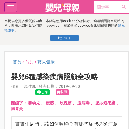
Toggle
navigation
為提供您更多優質的內容，本網站使用cookies分析技術。若繼續閱覽本網站內
容，即表示您同意我們使用 cookies， 關於更多cookies資訊請閱讀我們的
隱私
權說明
。
我知道了
首頁
育兒
寶貝健康
嬰兒6種感染疾病照顧全攻略
作者： 湯佳珮 | 發表日期：2019-09-30
收藏
關鍵字：
嬰幼兒
、
流感
、
玫瑰疹
、
腸病毒
、
泌尿道感染
、
腸胃炎
寶寶生病時，該如何照顧？有哪些症狀必須注意