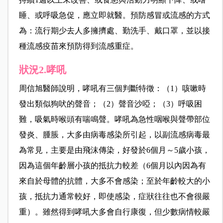
睡、或呼吸急促，應立即就醫。預防感冒或流感的方式
為：流行期少去人多擁擠處、勤洗手、戴口罩，並以接
種流感疫苗來預防得到流感重症。
狀況2.哮吼
周信旭醫師說明，
哮吼有三個判斷特徵：（1）咳嗽時
發出類似狗吠的聲音；（2）聲音沙啞；（3）呼吸困
難，吸氣時喉頭有喘鳴聲。
哮吼為急性咽喉與聲帶部位
發炎、腫脹，大多由病毒感染所引起，以副流感病毒最
為常見，主要是由飛沫傳染，好發於6個月～5歲小孩，
因為這個年齡層小孩的抵抗力較差（6個月以內因為有
來自於母體的抗體，大多不會感染；至於年齡較大的小
孩，抵抗力通常較好，即使感染，症狀往往也不會很嚴
重）。雖然得到哮吼大多會自行康復，但少數病情較嚴