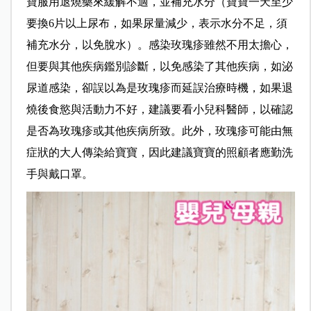
寶服用退燒藥來緩解不適，並補充水分（寶寶一天至少
要換6片以上尿布，如果
尿量減少，
表示水分不足，須
補
充
水
分
，
以免脫水）。
感染玫瑰疹雖然不用太擔心，
但要與其他疾病鑑別診斷，以免感染了其他疾病，
如泌
尿道感染，
卻誤以為是玫瑰疹而延誤治療時機，如果退
燒後食慾與活動力不好，
建議
要
看小兒科醫師，以
確認
是否為
玫瑰疹
或其他疾病所致。
此外，玫瑰疹可能由無
症狀的大人傳染給寶寶，因此
建議
寶寶的照顧者應
勤洗
手與戴口罩。