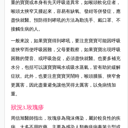
重的寶寶或本身有先天呼吸道異常，如喉頭軟化症者，
喉頭太狹窄又腫起來，容易有缺氧、發紺等併發症，應
盡快就醫。預防得到哮吼的方法為勤洗手、戴口罩、不
接觸生病的人。
一般來說，如果寶寶得到哮吼，要注意寶寶可能因呼吸
道狹窄而使呼吸困難，父母要觀察，如果寶寶出現呼吸
困難的聲音、或呼吸急促，必須盡快就醫。也要多補充
水分，包括可以讓寶寶喝水或吸水蒸氣，皆有助於緩解
症狀。此外，也要注意寶寶哭鬧時，喉頭腫脹、狹窄會
更厲害，因此盡量避免讓他哭得太厲害，以免病情加
重。
狀況3.玫瑰疹
周信旭醫師指出，玫瑰疹為飛沫傳染，屬於較良性的疾
病，大多不用吃藥，主要為感染
人類
皰疹病毒第六型或