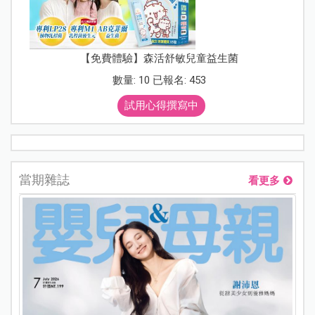
【免費體驗】森活舒敏兒童益生菌
數量: 10 已報名: 453
試用心得撰寫中
當期雜誌
看更多