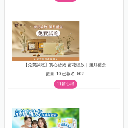
【免費試吃】實心蛋捲 窗花綻放｜彌月禮盒
數量: 10 已報名: 502
11篇心得