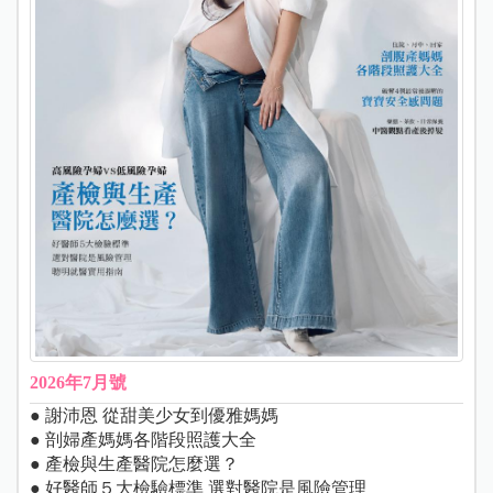
2026年7月號
● 謝沛恩 從甜美少女到優雅媽媽
● 剖婦產媽媽各階段照護大全
● 產檢與生產醫院怎麼選？
● 好醫師５大檢驗標準 選對醫院是風險管理