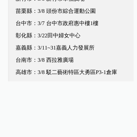
苗栗縣：3/8 頭份市綜合運動公園
台中市：3/7 台中市政府惠中樓1樓
彰化縣：3/22田中婦女中心
嘉義縣：3/11~31嘉義人力發展所
台南市：3/8 西拉雅廣場
高雄市：3/8 駁二藝術特區大勇區P3-1倉庫
屏東縣：3/9(日)～3/23(日)屏東縣立圖書館總
館5樓演講廳 屏菸1936文化基地 11 號倉庫
台東縣：3/8 臺東卡大地布部落
花蓮縣：3～4月 任林教育基金會東區學習中心
3樓