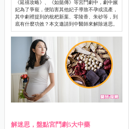
《延禧攻略》、《如懿傳》等宮鬥劇中，劇中嬪
妃為了爭寵，便陷害其他妃子導致不孕或流產，
其中劇裡提到的枇杷新葉、零陵香、朱砂等，到
底有什麼功效？本文邀請到中醫師來解除迷思。
解迷思，盤點宮鬥劇5大中藥