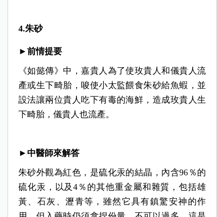
4.朱砂
►前情提要
《如懿傳》中，嘉貴人為了使玫貴人和儀貴人流
產或生下畸胎，唆使小太監餵食朱砂給魚蝦，並
設法讓兩位貴人吃下有毒的海鮮，造成玫貴人生
下畸胎，儀貴人也流產。
►中醫師來解答
朱砂外觀為紅色，是硫化汞的結晶，內含96％的
硫化汞，以及4％的其他重金屬和雜質，包括雄
黃、石灰、瀝青等，雖然它具有鎮驚安神的作
用，但入藥時仍須拿捏份量，不可以過多，這是