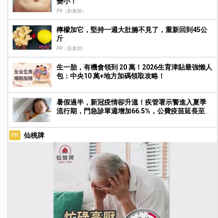
變小！
PR（新素簡）
檸檬加它，堅持一週大肚腩不見了，重新回到45公
斤
PR（新素簡）
生一胎，有機會領到 20 萬！2026生育津貼最強懶人
包：中央10 萬+地方加碼領取攻略！
暑假過半，新冠疫情卻升溫！疾管署示警進入夏季
流行期，門急診單週增加66.5%，公費疫苗延長至9
月底
仙桃牌
PR