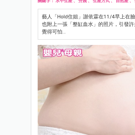
關鍵字：
水中生產
、
分娩
、
生產方式
、
自然產
、
藝人「Hold住姐」謝依霖在11/4早
也附上一張「整缸血水」的照片，引發許多
覺得可怕…