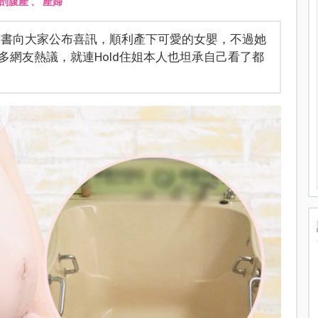
剖腹產
、
產婦
上在臉書向大家公布喜訊，順利產下可愛的女嬰，不過她
網友熱議，就連Hold住姐本人也坦承自己看了都