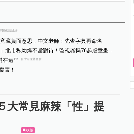
台灣癌症基金會
竟藏負面意思，中文老師：先查字典再命名
」北市私幼爆不當對待！監視器揭76起虐童畫
鍵在這
PR・台灣癌症基金會
傷害！
５大常見麻辣「性」提
收藏