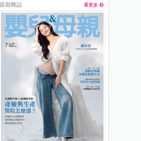
當期雜誌
看更多