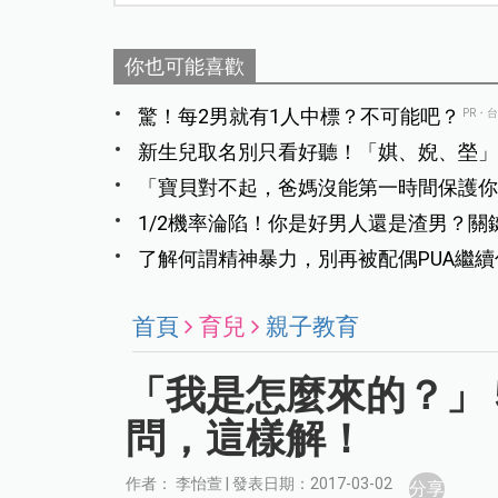
你也可能喜歡
驚！每2男就有1人中標？不可能吧？
PR・
新生兒取名別只看好聽！「娸、婗、塋」
「寶貝對不起，爸媽沒能第一時間保護你
面，家長痛心提告
1/2機率淪陷！你是好男人還是渣男？關
了解何謂精神暴力，別再被配偶PUA繼續
首頁
育兒
親子教育
「我是怎麼來的？」
問，這樣解！
作者： 李怡萱 | 發表日期：2017-03-02
分享