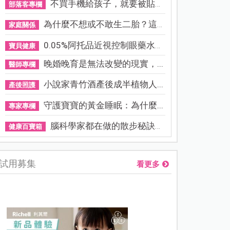
不買手機給孩子，就要被貼「...
部落客專欄
為什麼不想或不敢生二胎？這8...
家庭關係
0.05%阿托品近視控制眼藥水納...
寶貝健康
晚婚晚育是無法改變的現實，...
醫師專欄
小說家青竹酒產後成半植物人...
產後照護
守護寶寶的黃金睡眠：為什麼...
專家專欄
腦科學家都在做的散步秘訣！...
健康百寶箱
試用募集
看更多