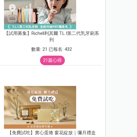
【試用募集】Richell利其爾 T.L.I第二代乳牙刷系
列
數量: 21 已報名: 432
21篇心得
【免費試吃】實心蛋捲 窗花綻放｜彌月禮盒