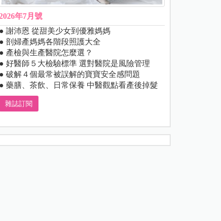
2026年7月號
● 謝沛恩 從甜美少女到優雅媽媽
● 剖婦產媽媽各階段照護大全
● 產檢與生產醫院怎麼選？
● 好醫師５大檢驗標準 選對醫院是風險管理
● 破解４個最常被誤解的寶寶安全感問題
● 藥膳、茶飲、日常保養 中醫觀點看產後掉髮
雜誌訂閱