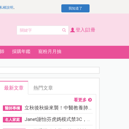
私權說明
。
我知道了
登入|註冊
師
採購年鑑
寵粉月月抽
最新文章
熱門文章
看更多
立秋後秋燥來襲！中醫教養肺...
醫師專欄
Janet謝怡芬虎媽模式禁3C，看...
名人家庭