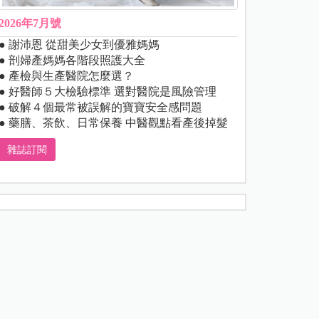
2026年7月號
● 謝沛恩 從甜美少女到優雅媽媽
● 剖婦產媽媽各階段照護大全
● 產檢與生產醫院怎麼選？
● 好醫師５大檢驗標準 選對醫院是風險管理
● 破解４個最常被誤解的寶寶安全感問題
● 藥膳、茶飲、日常保養 中醫觀點看產後掉髮
雜誌訂閱