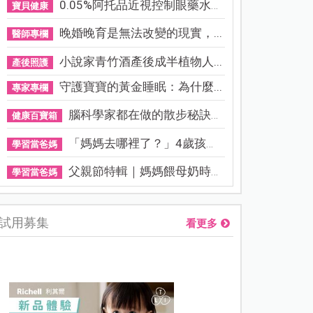
0.05%阿托品近視控制眼藥水納...
寶貝健康
晚婚晚育是無法改變的現實，...
醫師專欄
小說家青竹酒產後成半植物人...
產後照護
守護寶寶的黃金睡眠：為什麼...
專家專欄
腦科學家都在做的散步秘訣！...
健康百寶箱
「媽媽去哪裡了？」4歲孩子還...
學習當爸媽
父親節特輯｜媽媽餵母奶時，...
學習當爸媽
試用募集
看更多