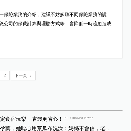
一保險業務的介紹，建議不妨多聽不同保險業務的說
險公司的保費計算與理賠方式等，會降低一時疏忽造成
2
下一頁
→
定食宿玩樂，省錢更省心！
PR・Club Med Taiwan
孕藥，她噁心用菜瓜布洗澡：媽媽不會信，老師