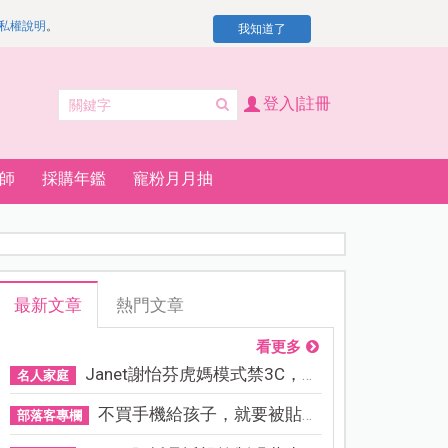
私權說明
。
我知道了
登入|註冊
師
採購年鑑
寵粉月月抽
最新文章
熱門文章
看更多
Janet謝怡芬虎媽模式禁3C，看...
名人家庭
不買手機給孩子，就要被貼「...
部落客專欄