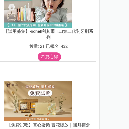
【試用募集】Richell利其爾 T.L.I第二代乳牙刷系
列
數量: 21 已報名: 432
21篇心得
【免費試吃】實心蛋捲 窗花綻放｜彌月禮盒