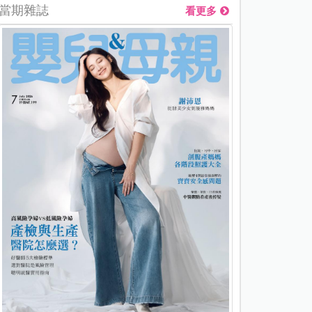
當期雜誌
看更多