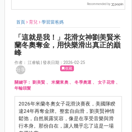
Recommended by
首頁
育兒
學習當爸媽
「這就是我！」花滑女神劉美賢米
蘭冬奧奪金，用快樂滑出真正的巔
峰
作者： 江睿毓 | 發表日期：2026-02-25
收藏
分享
關鍵字：
劉美賢
、
米蘭東奧
、
冬季奧運
、
女子花滑
、
年輪頭髮
2026年米蘭冬奧女子花滑決賽夜，美國隊睽
違24年再奪金牌。整套自由滑，劉美賢神情
鬆弛，自然展露笑容，像是在享受音樂與滑
行本身。那份自在，讓人幾乎忘了這是一場