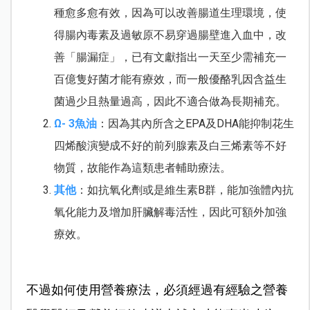
種愈多愈有效，因為可以改善腸道生理環境，使
得腸內毒素及過敏原不易穿過腸壁進入血中，改
善「腸漏症」，已有文獻指出一天至少需補充一
百億隻好菌才能有療效，而一般優酪乳因含益生
菌過少且熱量過高，因此不適合做為長期補充。
Ω- 3魚油
：因為其內所含之EPA及DHA能抑制花生
四烯酸演變成不好的前列腺素及白三烯素等不好
物質，故能作為這類患者輔助療法。
其他
：如抗氧化劑或是維生素B群，能加強體內抗
氧化能力及增加肝臟解毒活性，因此可額外加強
療效。
不過如何使用
營養療法
，必須經過有經驗之營養