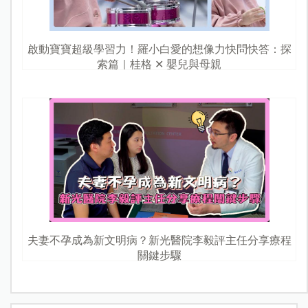
啟動寶寶超級學習力！羅小白愛的想像力快問快答：探
索篇｜桂格 ✕ 嬰兒與母親
夫妻不孕成為新文明病？新光醫院李毅評主任分享療程
關鍵步驟