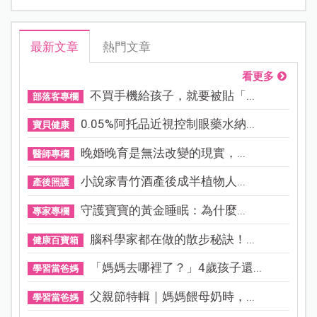
最新文章
熱門文章
看更多
不買手機給孩子，就要被貼「...
部落客專欄
0.05%阿托品近視控制眼藥水納...
寶貝健康
晚婚晚育是無法改變的現實，...
醫師專欄
小說家青竹酒產後成半植物人...
產後照護
守護寶寶的黃金睡眠：為什麼...
專家專欄
腦科學家都在做的散步秘訣！...
健康百寶箱
「媽媽去哪裡了？」4歲孩子還...
學習當爸媽
父親節特輯｜媽媽餵母奶時，...
學習當爸媽