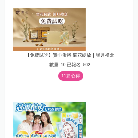
【免費試吃】實心蛋捲 窗花綻放｜彌月禮盒
數量: 10 已報名: 502
11篇心得