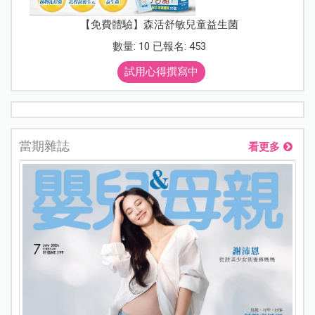
【免費體驗】森活舒敏兒童益生菌
數量: 10 已報名: 453
試用心得撰寫中
當期雜誌
看更多