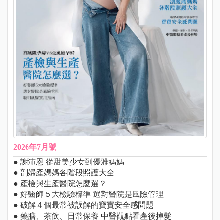
2026年7月號
● 謝沛恩 從甜美少女到優雅媽媽
● 剖婦產媽媽各階段照護大全
● 產檢與生產醫院怎麼選？
● 好醫師５大檢驗標準 選對醫院是風險管理
● 破解４個最常被誤解的寶寶安全感問題
● 藥膳、茶飲、日常保養 中醫觀點看產後掉髮