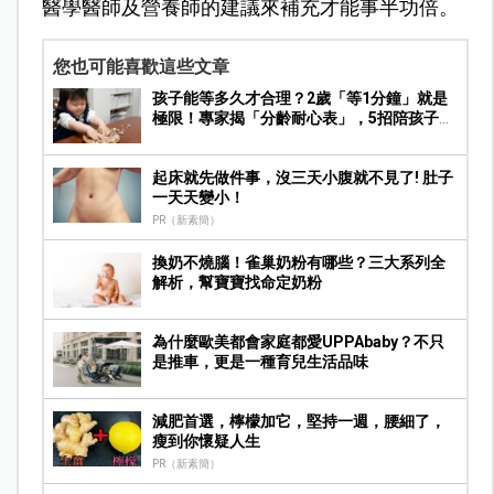
醫學醫師及營養師的建議來補充才能事半功倍。
您也可能喜歡這些文章
孩子能等多久才合理？2歲「等1分鐘」就是
極限！專家揭「分齡耐心表」，5招陪孩子練
出自制力
起床就先做件事，沒三天小腹就不見了! 肚子
一天天變小！
PR（新素簡）
換奶不燒腦！雀巢奶粉有哪些？三大系列全
解析，幫寶寶找命定奶粉
為什麼歐美都會家庭都愛UPPAbaby？不只
是推車，更是一種育兒生活品味
減肥首選，檸檬加它，堅持一週，腰細了，
瘦到你懷疑人生
PR（新素簡）