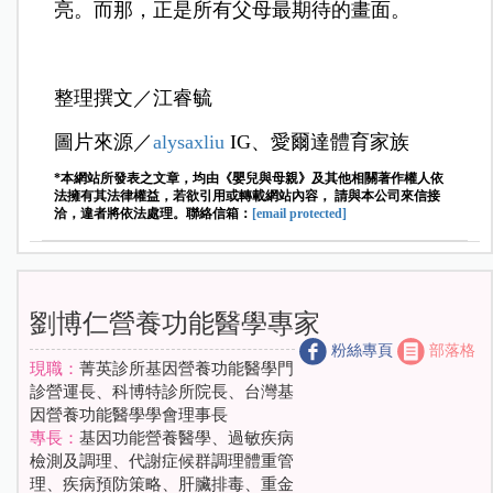
亮。而那，正是所有父母最期待的畫面。
整理撰文／江睿毓
圖片來源／
alysaxliu
IG、愛爾達體育家族
*本網站所發表之文章，均由《嬰兒與母親》及其他相關著作權人依
法擁有其法律權益，若欲引用或轉載網站內容， 請與本公司來信接
洽，違者將依法處理。聯絡信箱：
[email protected]
劉博仁營養功能醫學專家
粉絲專頁
部落格
現職：
菁英診所基因營養功能醫學門
診營運長、科博特診所院長、台灣基
因營養功能醫學學會理事長
專長：
基因功能營養醫學、過敏疾病
檢測及調理、代謝症候群調理體重管
理、疾病預防策略、肝臟排毒、重金