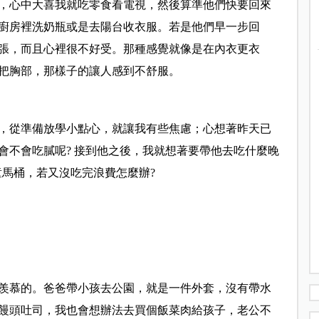
，心中大喜我就吃零食看電視，然後算準他們快要回來
廚房裡洗奶瓶或是去陽台收衣服。若是他們早一步回
張，而且心裡很不好受。那種感覺就像是在內衣更衣
把胸部，那樣子的讓人感到不舒服。
，從準備放學小點心，就讓我有些焦慮；心想著昨天已
會不會吃膩呢? 接到他之後，我就想著要帶他去吃什麼晚
童馬桶，若又沒吃完浪費怎麼辦?
羨慕的。爸爸帶小孩去公園，就是一件外套，沒有帶水
饅頭吐司，我也會想辦法去買個飯菜肉給孩子，老公不