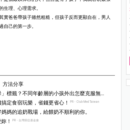
的生理、心理需求。
其實爸爸帶孩子雖然粗糙，但孩子反而更顯自在，男人
過自己的第一步。
、方法分享
母」標籤？不同年齡層的小孩外出怎麼克服無
價搞定食宿玩樂，省錢更省心！
PR・Club Med Taiwan
好媽媽的追奶戰場，給餵奶不順利的你。
愛妳！
PR・台灣癌症基金會