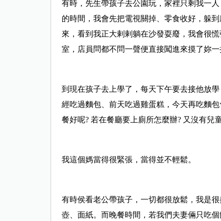
有時，先生帶孩子去公園玩，家裡只剩我一人
的時間，我會先把電視關掉、零食收好，躲到
來，看到我正大剌剌躺在沙發耍廢，我會很慌
室，店員問都不問一聲便直接闖進來摸了妳一
到現在孩子去上學了，每天下午要去接他放學
經吃過麵包、前天吃過雞蛋糕，今天再吃麵包
餐好呢? 若在餐廳要上廁所怎麼辦? 又沒有兒
我這個媽當得很緊張，當得並不輕鬆。
有時侯看老公帶孩子，一切都很放鬆，我是很
壺、面紙。而晚餐時間，若我們夫妻倆只吃個