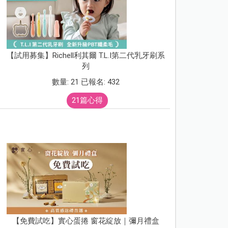
【試用募集】Richell利其爾 T.L.I第二代乳牙刷系
列
數量: 21 已報名: 432
21篇心得
【免費試吃】實心蛋捲 窗花綻放｜彌月禮盒