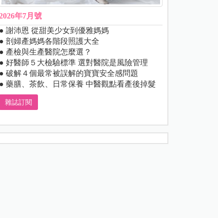
2026年7月號
● 謝沛恩 從甜美少女到優雅媽媽
● 剖婦產媽媽各階段照護大全
● 產檢與生產醫院怎麼選？
● 好醫師５大檢驗標準 選對醫院是風險管理
● 破解４個最常被誤解的寶寶安全感問題
● 藥膳、茶飲、日常保養 中醫觀點看產後掉髮
雜誌訂閱