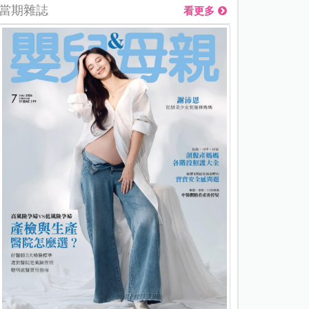
當期雜誌
看更多