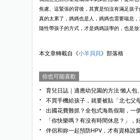
焦慮。這緊張的背後，其實是怕沒有滿足孩子
真的太累了，媽媽也是人，媽媽也需要喘息，
隨性帶孩子的方式，才是媽媽該學的，也是放
本文章轉載自《
小羊貝貝
》部落格
你也可能喜歡
育兒日誌｜適應幼兒園的方法 懶人包
不買手機給孩子，就要被貼「北七父
聊？
出國花費難抓？全包式海島假期，一
「你快樂嗎？有沒有時間休息？」，
伴侶和妳一起預防HPV，才有資格說