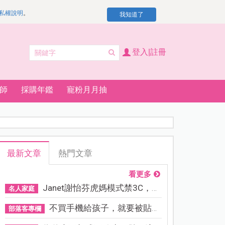
私權說明
。
我知道了
登入|註冊
師
採購年鑑
寵粉月月抽
最新文章
熱門文章
看更多
Janet謝怡芬虎媽模式禁3C，看...
名人家庭
不買手機給孩子，就要被貼「...
部落客專欄