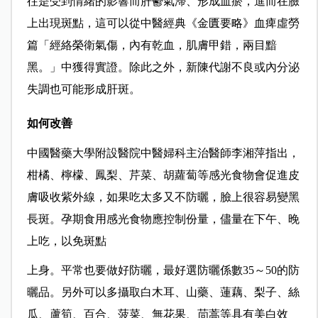
往是受到情緒的影響而肝鬱氣滯、形成血瘀，進而在臉
上出現斑點，這可以從中醫經典《金匱要略》血痺虛勞
篇「
經絡榮衛氣傷，內有乾血，肌膚甲錯，兩目黯
黑。
」中獲得實證。除此之外，新陳代謝不良或內分泌
失調也可能形成肝斑。
如何改善
中國醫藥大學附設醫院中醫婦科主治醫師李湘萍指出，
柑橘、檸檬、鳳梨、芹菜、胡蘿蔔等感光食物會促進皮
膚吸收紫外線，如果吃太多又不防曬，臉上很容易變黑
長斑。孕期食用感光食物應控制份量，儘量在下午、晚
上吃，以免斑點
上身。平常也要做好防曬，最好選防曬係數35～50的防
曬品。另外可以多攝取白木耳、山藥、蓮藕、梨子、絲
瓜、蘆筍、百合、菠菜、無花果、茼蒿等具有美白效