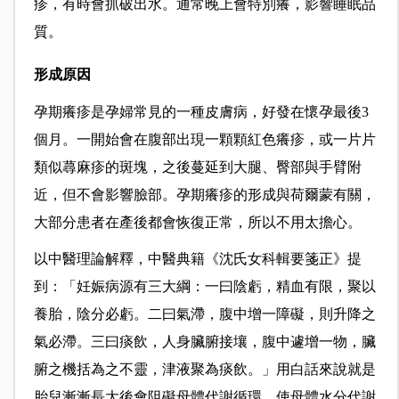
疹，有時會抓破出水。通常晚上會特別癢，影響睡眠品
質。
形成原因
孕期癢疹是孕婦常見的一種皮膚病，好發在懷孕最後3
個月。一開始會在腹部出現一顆顆紅色癢疹，或一片片
類似蕁麻疹的斑塊，之後蔓延到大腿、臀部與手臂附
近，但不會影響臉部。孕期癢疹的形成與荷爾蒙有關，
大部分患者在產後都會恢復正常，所以不用太擔心。
以中醫理論解釋，中醫典籍《沈氏女科輯要箋正》提
到：「妊娠病源有三大綱：一曰陰虧，精血有限，聚以
養胎，陰分必虧。二曰氣滯，腹中增一障礙，則升降之
氣必滯。三曰痰飲，人身臟腑接壤，腹中遽增一物，臟
腑之機括為之不靈，津液聚為痰飲。」用白話來說就是
胎兒漸漸長大後會阻礙母體代謝循環、使母體水分代謝