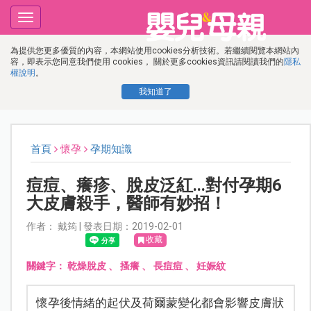
Toggle
navigation
為提供您更多優質的內容，本網站使用cookies分析技術。若繼續閱覽本網站內
容，即表示您同意我們使用 cookies， 關於更多cookies資訊請閱讀我們的
隱私
權說明
。
我知道了
首頁
懷孕
孕期知識
痘痘、癢疹、脫皮泛紅...對付孕期6
大皮膚殺手，醫師有妙招！
作者： 戴筠 | 發表日期：2019-02-01
收藏
關鍵字：
乾燥脫皮
、
搔癢
、
長痘痘
、
妊娠紋
懷孕後情緒的起伏及荷爾蒙變化都會影響皮膚狀