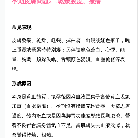
孕期皮膚問題2→乾燥脫皮、搔癢
常見表現
皮膚發癢、乾燥、龜裂、掉白屑；出現淡紅色疹子，晚
上睡覺或勞累時特別癢；另伴隨臉色蒼白、心悸、頭
暈、胸悶，煩躁失眠、舌頭顏色變淺、血壓偏低等表
現。
形成原因
本身是貧血體質，懷孕後因為血液匯集子宮使貧血現象
加重（血脈虧虛）、孕期沒有攝取充足營養、大腦思慮
過度、體內瘀血或是因為脾胃功能差導致長期腹瀉、營
養不良都會讓身體氣血不足。當肌膚失去血液潤澤，就
會變得乾燥、粗糙。