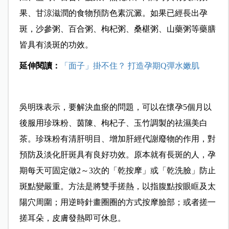
果、甘涼滋潤的食物預防色素沉澱。如果已經長出孕
斑，沙參粥、百合粥、枸杞粥、桑椹粥、山藥粥等藥膳
皆具有淡斑的功效。
延伸閱讀：
「面子」掛不住？ 打造孕期Q彈水嫩肌
吳明珠表示，要解決血瘀的問題，可以在懷孕5個月以
後服用珍珠粉、茵陳、枸杞子、玉竹調製的祛濕美白
茶。珍珠粉有清肝明目、增加肝經代謝廢物的作用，對
預防及淡化肝斑具有良好功效。原本就有長斑的人，孕
期每天可固定做2～3次的「乾按摩」或「乾洗臉」防止
斑點變嚴重。方法是將雙手搓熱，以指腹點按眼眶及太
陽穴周圍；用逆時針畫圈圈的方式按摩臉部；或者搓一
搓耳朵，皮膚發熱即可休息。