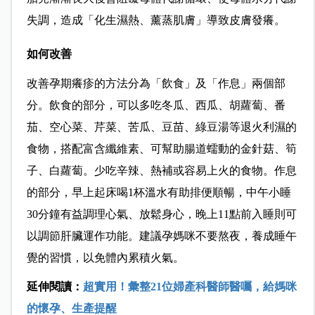
失調，造成「化生濕熱、薰蒸肌膚」導致皮膚發癢。
如何改善
改善孕期癢疹的方法分為「飲食」及「作息」兩個部
分。飲食的部分，可以多吃冬瓜、西瓜、胡蘿蔔、番
茄、空心菜、芹菜、苦瓜、豆苗、綠豆湯等退火利濕的
食物，搭配富含纖維素、可幫助腸道蠕動的金針菇、筍
子、白蘿蔔。少吃辛辣、熱補或容易上火的食物。作息
的部分，早上起床喝1杯溫水有助排便順暢，中午小睡
30分鐘有益調理心氣、放鬆身心，晚上11點前入睡則可
以調節肝臟運作功能。建議孕媽咪不要熬夜，養成睡午
覺的習慣，以免體內累積火氣。
延伸閱讀：
超實用！彙整21位婦產科醫師醫囑，給媽咪
的懷孕、生產提醒