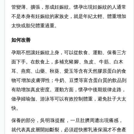
管變薄、擴張，形成妊娠紋。懷孕出現妊娠紋的人通常
不是本身有妊娠紋的家族史，就是年紀太輕、體重增加
太快或胎兒體重過重。
如何改善
孕期不想讓妊娠紋上身，可以從飲食、運動、保養三方
面下手。在飲食上，多補充
豬腳、魚皮、牛筋
、白木
耳、燕窩、山藥、秋葵、愛玉等含有天然膠原蛋白的食
物
可
增加皮膚彈性；牛奶、豆漿等富含蛋白質的飲品則
有助增加真皮密度。運動方面，懷孕中後期規律走路，
做孕婦瑜伽、游泳等可以有效控制體重，避免肚子大太
快。
保養的部分，
吳明珠提醒，一旦
肚臍周遭出現癢感，
就代表真皮層開始斷裂，必須趕快擦乳液保濕才不會產