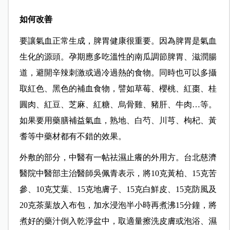
如何改善
要讓氣血正常生成，脾胃健康很重要。因為脾胃是氣血
生化的源頭。孕期應多吃溫性的南瓜調節脾胃、滋潤腸
道，避開辛辣刺激或過冷過熱的食物。同時也可以多攝
取紅色、黑色的補血食物，譬如草莓、櫻桃、紅棗、桂
圓肉、紅豆、芝麻、紅糖、烏骨雞、豬肝、牛肉…等。
如果要用藥膳補益氣血，熟地、白芍、川芎、枸杞、黃
耆等中藥材都有不錯的效果。
外敷的部分，中醫有一帖祛濕止癢的外用方。台北慈濟
醫院中醫部主治醫師吳佩青表示，將10克黃柏、15克苦
參、10克艾葉、15克地膚子、15克白鮮皮、15克防風及
20克茶葉放入布包，加水浸泡半小時再煮沸15分鐘，將
煮好的藥汁倒入乾淨盆中，取適量擦洗皮膚或泡浴、濕