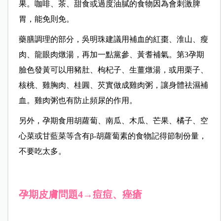
果。咖啡、茶、甜食或過度油膩的食物因為會刺激脾
胃，能免則免。
藥膳調理的部分，吳明珠建議用補血的
紅棗、淮山、瘦
肉、龍眼肉燉湯，再加一點黨參、黃耆補氣。第3孕期
臉色發黃可以用豬肚、枸杞子、生薑燉湯，或用栗子、
核桃、雞胸肉、桂圓、芡實做成雞肉粥，讓身體祛濕補
血。雞肉粥也有防止頻尿的作用。
另外，孕期食用胡蘿蔔、南瓜、木瓜、芒果、橘子、空
心菜或甘藍菜等含有
β-
胡蘿蔔素的食物記得節制份量，
不要吃太多。
孕期皮膚問題4→痘痘、痤瘡