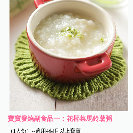
寶寶發燒副食品一：花椰菜馬鈴薯粥
（1人份）--適用4個月以上寶寶