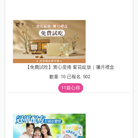
【免費試吃】實心蛋捲 窗花綻放｜彌月禮盒
數量: 10 已報名: 502
11篇心得