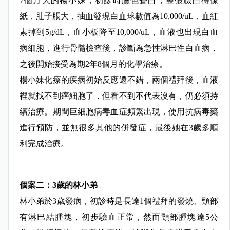
7個月大的楊小妹，初診時臉色蒼白，整張臉白得像
紙，肚子脹大，抽血發現白血球數值為10,000/uL，血紅
素掉到5g/dL，血小板降至10,000/uL，血液也出現白血
病細胞，進行骨髓檢查後，診斷為急性淋巴性白血病，
之後開始接受為期2年8個月的化學治療。
楊小妹化療的疾病初始反應還不錯，兩個禮拜後，血液
裡就找不到癌細胞了，但看不到不代表沒有，仍必須持
續治療。期間巨細胞病毒血症頻繁出現，使用抗病毒藥
進行預防，並無很多其他的併發症，最後她在3歲多順
利完成治療。
個案二：3歲的林小弟
林小弟於3歲發病，初診時是長達1個禮拜的發燒、頸部
有淋巴結腫塊，初步驗血正常，然而頸部腫塊達5公