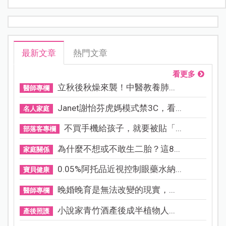
最新文章
熱門文章
看更多
立秋後秋燥來襲！中醫教養肺...
醫師專欄
Janet謝怡芬虎媽模式禁3C，看...
名人家庭
不買手機給孩子，就要被貼「...
部落客專欄
為什麼不想或不敢生二胎？這8...
家庭關係
0.05%阿托品近視控制眼藥水納...
寶貝健康
晚婚晚育是無法改變的現實，...
醫師專欄
小說家青竹酒產後成半植物人...
產後照護