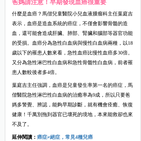
爸媽請注意！早期發現血癌很重要
什麼是血癌？馬偕兒童醫院小兒血液腫瘤科主任葉庭吉
表示，血癌是造血系統的癌症，不僅會影響骨髓的造
血，還可能會造成肝臟、肺部、腎臟和腦部等器官功能
的受損。
血癌分為急性白血病與慢性白血病兩種，以18
歲以下的罹患人數來看，急性血癌比慢性血癌多30倍。
又分為急性淋巴性白血病和急性骨髓性白血病，前者罹
患人數較後者多4倍。
葉庭吉主任強調，血癌是兒童發生率第一名的癌症，馬
偕醫院急性淋巴性白血病的治癒率為9成，所以只要爸
媽多警覺、辨認，能夠早期診斷，就有機會痊癒、恢復
健康！千萬別拖到器官已壞死的境地，本來能救卻也來
不及了。
延伸閱讀：
癌症≠絕症，常見4種兒癌