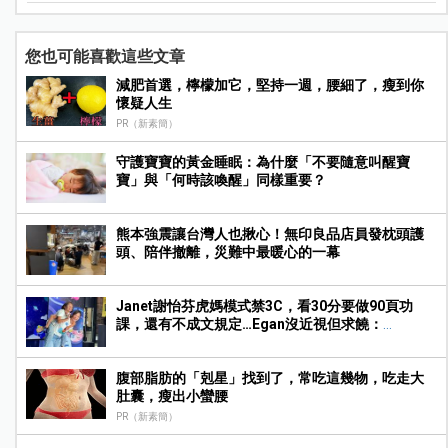
您也可能喜歡這些文章
減肥首選，檸檬加它，堅持一週，腰細了，瘦到你
懷疑人生
PR（新素簡）
守護寶寶的黃金睡眠：為什麼「不要隨意叫醒寶
寶」與「何時該喚醒」同樣重要？
熊本強震讓台灣人也揪心！無印良品店員發枕頭護
頭、陪伴撤離，災難中最暖心的一幕
Janet謝怡芬虎媽模式禁3C，看30分要做90頁功
課，還有不成文規定…Egan沒近視但求饒：
Mummy, please～
腹部脂肪的「剋星」找到了，常吃這幾物，吃走大
肚囊，瘦出小蠻腰
PR（新素簡）