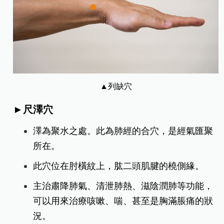
▲列缺穴
►尺澤穴
澤為聚水之處。此為肺經的合穴，是經氣匯聚
所在。
此穴位在肘橫紋上，肱二頭肌腱的橈側緣。
主治肅降肺氣、清泄肺熱、滋陰潤肺等功能，
可以用來治療咳嗽、喘、甚至是胸滿脹痛的狀
況。