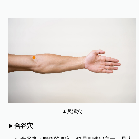
▲尺澤穴
►合谷穴