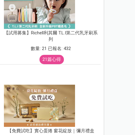
【試用募集】Richell利其爾 T.L.I第二代乳牙刷系
列
數量: 21 已報名: 432
21篇心得
【免費試吃】實心蛋捲 窗花綻放｜彌月禮盒