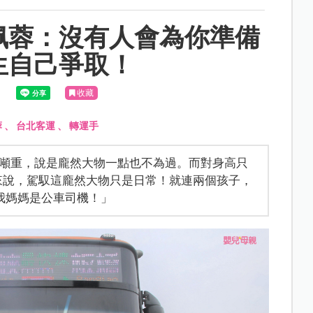
佩蓉：沒有人會為你準備
生自己爭取！
收藏
蓉
、
台北客運
、
轉運手
.3噸重，說是龐然大物一點也不為過。而對身高只
來說，駕馭這龐然大物只是日常！就連兩個孩子，
我媽媽是公車司機！」