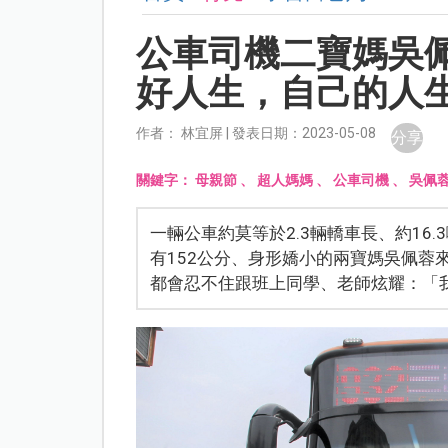
公車司機二寶媽吳
好人生，自己的人
作者： 林宜屏 | 發表日期：2023-05-08
分享
關鍵字：
母親節
、
超人媽媽
、
公車司機
、
吳佩
一輛公車約莫等於2.3輛轎車長、約16
有152公分、身形嬌小的兩寶媽吳佩蓉
都會忍不住跟班上同學、老師炫耀：「