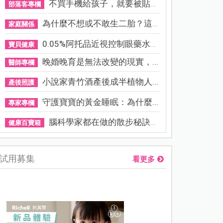
不買手機給孩子，就要被貼「...
部落客專欄
為什麼不想或不敢生二胎？這8...
家庭關係
0.05%阿托品近視控制眼藥水納...
寶貝健康
晚婚晚育是無法改變的現實，...
醫師專欄
小說家青竹酒產後成半植物人...
產後照護
守護寶寶的黃金睡眠：為什麼...
專家專欄
腦科學家都在做的散步秘訣！...
健康百寶箱
試用募集
看更多