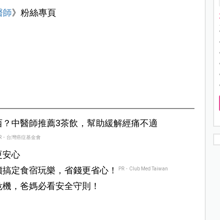
醫師
》粉絲專頁
西？中醫師推薦3茶飲，幫助緩解經痛不適
R・台灣癌症基金會
更安心
價搞定食宿玩樂，省錢更省心！
PR・Club Med Taiwan
危機，爸媽必看安全守則！