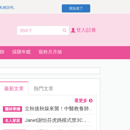
私權說明
。
我知道了
登入|註冊
師
採購年鑑
寵粉月月抽
最新文章
熱門文章
看更多
立秋後秋燥來襲！中醫教養肺...
醫師專欄
Janet謝怡芬虎媽模式禁3C，看...
名人家庭