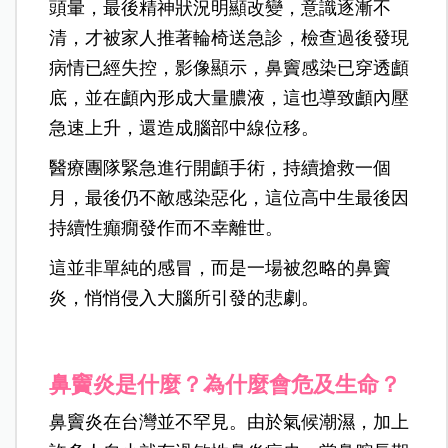
頭暈，最後精神狀況明顯改變，意識逐漸不
清，才被家人推著輪椅送急診，檢查過後發現
病情已經失控，影像顯示，鼻竇感染已穿透顱
底，並在顱內形成大量膿液，這也導致顱內壓
急速上升，還造成腦部中線位移。
醫療團隊緊急進行開顱手術，持續搶救一個
月，最後仍不敵感染惡化，這位高中生最後因
持續性癲癇發作而不幸離世。
這並非單純的感冒，而是一場被忽略的鼻竇
炎，悄悄侵入大腦所引發的悲劇。
鼻竇炎是什麼？為什麼會危及生命？
鼻竇炎在台灣並不罕見。由於氣候潮濕，加上