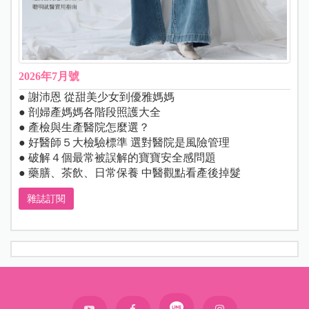
2026年7月號
● 謝沛恩 從甜美少女到優雅媽媽
● 剖婦產媽媽各階段照護大全
● 產檢與生產醫院怎麼選？
● 好醫師５大檢驗標準 選對醫院是風險管理
● 破解４個最常被誤解的寶寶安全感問題
● 藥膳、茶飲、日常保養 中醫觀點看產後掉髮
雜誌訂閱