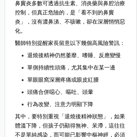
鼻竇炎多數可透過抗生素、消炎藥與鼻腔治療
控制，但真正危險的，是「看不到的鼻竇
炎」，沒有濃鼻涕、不咳嗽，卻在深層悄悄惡
化。
醫
師特別提醒家長留意以下幾個高風險警訊：
退燒後精神仍然萎靡、嗜睡、反應變慢
單側持續性頭痛，尤其集中在某一邊
單眼眼窩深層疼痛或眼皮紅腫
頭痛合併噁心、嘔吐、頭暈
行為改變、注意力明顯下降
其中，要特
別重視「退燒後精神狀態」，如果
體溫下降，但孩子仍顯得無神、呆滯，這往往
不是單純感染，而可能已影響中樞神經，必須