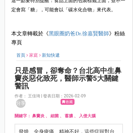
這一點要特別提醒：食品上面的包裝標籤上面，並不一
定會
寫「糖」，可能會以「碳水化合物」來代表。
本文章轉載於《
黑眼圈奶爸Dr.徐嘉賢醫師
》粉絲
專頁
首頁
家庭
新知快遞
只是感冒，卻奪命？台北高中生鼻
竇炎惡化致死，醫師示警5大關鍵
警訊
作者： 王佳琦 | 發表日期：2026-02-09
收藏
分享
關鍵字：
鼻竇炎
、
細菌
、
蓄膿
、
入侵大腦
發燒、全身痠痛、精神不好，這些症狀對台