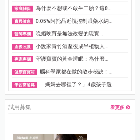
為什麼不想或不敢生二胎？這8...
家庭關係
0.05%阿托品近視控制眼藥水納...
寶貝健康
晚婚晚育是無法改變的現實，...
醫師專欄
小說家青竹酒產後成半植物人...
產後照護
守護寶寶的黃金睡眠：為什麼...
專家專欄
腦科學家都在做的散步秘訣！...
健康百寶箱
「媽媽去哪裡了？」4歲孩子還...
學習當爸媽
試用募集
看更多