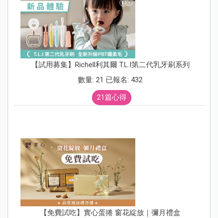
【試用募集】Richell利其爾 T.L.I第二代乳牙刷系列
數量: 21 已報名: 432
21篇心得
【免費試吃】實心蛋捲 窗花綻放｜彌月禮盒