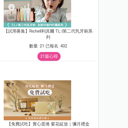
【試用募集】Richell利其爾 T.L.I第二代乳牙刷系
列
數量: 21 已報名: 432
21篇心得
【免費試吃】實心蛋捲 窗花綻放｜彌月禮盒