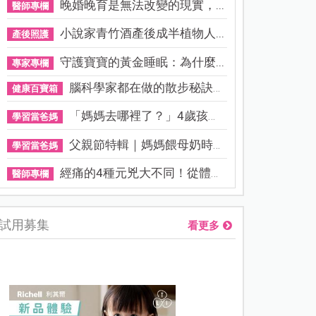
晚婚晚育是無法改變的現實，...
醫師專欄
小說家青竹酒產後成半植物人...
產後照護
守護寶寶的黃金睡眠：為什麼...
專家專欄
腦科學家都在做的散步秘訣！...
健康百寶箱
「媽媽去哪裡了？」4歲孩子還...
學習當爸媽
父親節特輯｜媽媽餵母奶時，...
學習當爸媽
經痛的4種元兇大不同！從體質...
醫師專欄
試用募集
看更多