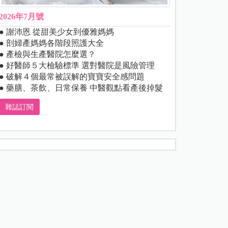
2026年7月號
● 謝沛恩 從甜美少女到優雅媽媽
● 剖婦產媽媽各階段照護大全
● 產檢與生產醫院怎麼選？
● 好醫師５大檢驗標準 選對醫院是風險管理
● 破解４個最常被誤解的寶寶安全感問題
● 藥膳、茶飲、日常保養 中醫觀點看產後掉髮
雜誌訂閱