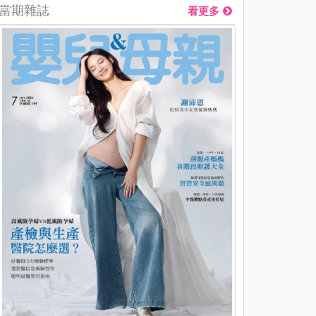
當期雜誌
看更多