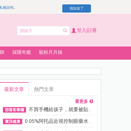
私權說明
。
我知道了
登入|註冊
師
採購年鑑
寵粉月月抽
最新文章
熱門文章
看更多
不買手機給孩子，就要被貼「...
部落客專欄
0.05%阿托品近視控制眼藥水納...
寶貝健康