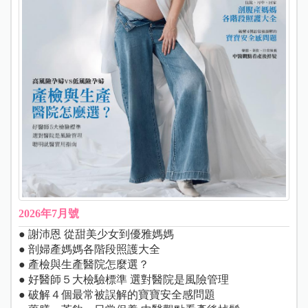
2026年7月號
● 謝沛恩 從甜美少女到優雅媽媽
● 剖婦產媽媽各階段照護大全
● 產檢與生產醫院怎麼選？
● 好醫師５大檢驗標準 選對醫院是風險管理
● 破解４個最常被誤解的寶寶安全感問題