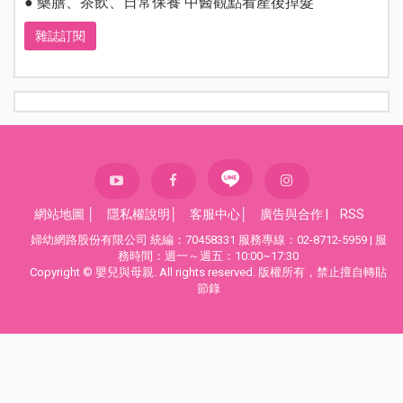
● 藥膳、茶飲、日常保養 中醫觀點看產後掉髮
雜誌訂閱
網站地圖
│
隱私權說明
│
客服中心
│
廣告與合作
|
RSS
婦幼網路股份有限公司 統編：70458331 服務專線：02-8712-5959 | 服
務時間：週一～週五：10:00~17:30
Copyright © 嬰兒與母親. All rights reserved. 版權所有，禁止擅自轉貼
節錄