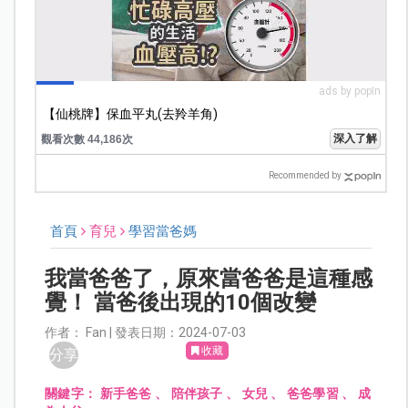
ads by popIn
【仙桃牌】保血平丸(去羚羊角)
深入了解
觀看次數 44,186次
Recommended by
首頁
育兒
學習當爸媽
我當爸爸了，原來當爸爸是這種感
覺！ 當爸後出現的10個改變
作者： Fan | 發表日期：2024-07-03
收藏
分享
關鍵字：
新手爸爸
、
陪伴孩子
、
女兒
、
爸爸學習
、
成