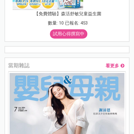
【免費體驗】森活舒敏兒童益生菌
數量: 10 已報名: 453
試用心得撰寫中
當期雜誌
看更多