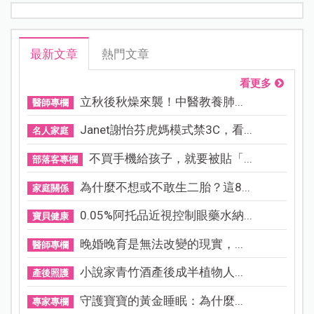
最新文章
熱門文章
看更多
立秋後秋燥來襲！中醫教養肺...
醫師專欄
Janet謝怡芬虎媽模式禁3C，看...
名人家庭
不買手機給孩子，就要被貼「...
部落客專欄
為什麼不想或不敢生二胎？這8...
家庭關係
0.05%阿托品近視控制眼藥水納...
寶貝健康
晚婚晚育是無法改變的現實，...
醫師專欄
小說家青竹酒產後成半植物人...
產後照護
守護寶寶的黃金睡眠：為什麼...
專家專欄