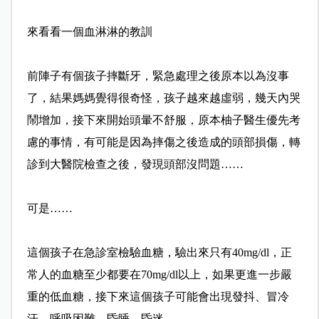
來看看一個血淋淋的教訓
前陣子有個孩子摔斷牙，緊急處理之後原本以為沒事
了，結
果媽媽覺得很奇怪，孩子越來越虛弱，幾天內哭
鬧增加，接
下來開始頭暈不舒服，原本柚子醫生優先考
慮的事情，有可
能是因為摔傷之後造成的頭部損傷，轉
診到大醫院檢查之後
，發現頭部沒問題……
可是……
這個孩子在急診室檢驗血糖，驗出來只有40mg/
dl，正
常人的血糖至少都要在70mg/
dl以上，如果更進一步嚴
重的低血糖，接下來這個孩子可能
會出現發抖、冒冷
汗、呼吸困難、昏睡、昏迷。