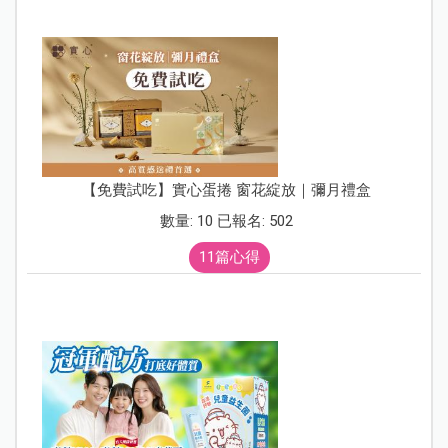
【免費試吃】實心蛋捲 窗花綻放｜彌月禮盒
數量: 10 已報名: 502
11篇心得