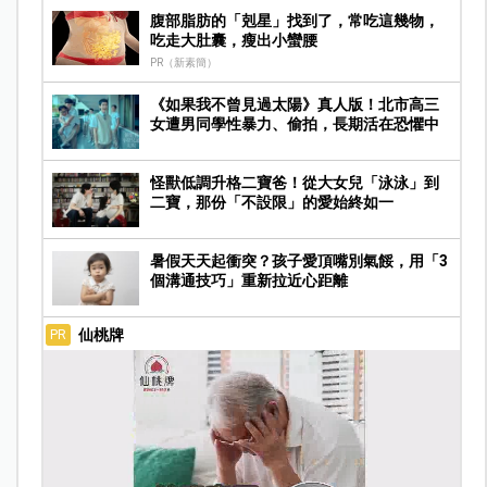
腹部脂肪的「剋星」找到了，常吃這幾物，
吃走大肚囊，瘦出小蠻腰
PR（新素簡）
《如果我不曾見過太陽》真人版！北市高三
女遭男同學性暴力、偷拍，長期活在恐懼中
怪獸低調升格二寶爸！從大女兒「泳泳」到
二寶，那份「不設限」的愛始終如一
暑假天天起衝突？孩子愛頂嘴別氣餒，用「3
個溝通技巧」重新拉近心距離
仙桃牌
PR