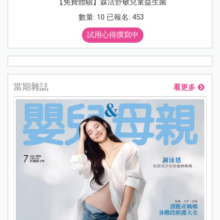
【免費體驗】森活舒敏兒童益生菌
數量: 10 已報名: 453
試用心得撰寫中
當期雜誌
看更多