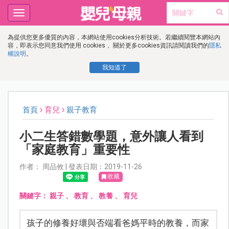
Toggle
navigation
為提供您更多優質的內容，本網站使用cookies分析技術。若繼續閱覽本網站內
容，即表示您同意我們使用 cookies， 關於更多cookies資訊請閱讀我們的
隱私
權說明
。
我知道了
首頁
育兒
親子教育
小二生答錯數學題，意外讓人看到
「家庭教育」重要性
作者： 周品攸 | 發表日期：2019-11-26
收藏
關鍵字：
親子
、
教育
、
教養
、
育兒
孩子的修養好壞與否端看爸媽平時的教養，而家