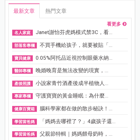
最新文章
熱門文章
看更多
Janet謝怡芬虎媽模式禁3C，看...
名人家庭
不買手機給孩子，就要被貼「...
部落客專欄
0.05%阿托品近視控制眼藥水納...
寶貝健康
晚婚晚育是無法改變的現實，...
醫師專欄
小說家青竹酒產後成半植物人...
產後照護
守護寶寶的黃金睡眠：為什麼...
專家專欄
腦科學家都在做的散步秘訣！...
健康百寶箱
「媽媽去哪裡了？」4歲孩子還...
學習當爸媽
父親節特輯｜媽媽餵母奶時，...
學習當爸媽