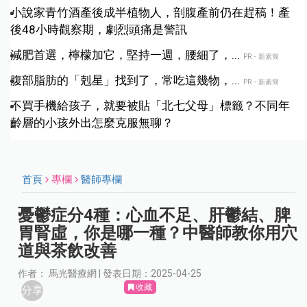
小說家青竹酒產後成半植物人，剖腹產前仍在趕稿！產
後48小時觀察期，劇烈頭痛是警訊
減肥首選，檸檬加它，堅持一週，腰細了，...
PR・新素簡
腹部脂肪的「剋星」找到了，常吃這幾物，...
PR・新素簡
不買手機給孩子，就要被貼「北七父母」標籤？不同年
齡層的小孩外出怎麼克服無聊？
首頁
專欄
醫師專欄
憂鬱症分4種：心血不足、肝鬱結、脾
胃腎虛，你是哪一種？中醫師教你用穴
道與茶飲改善
作者： 馬光醫療網 | 發表日期：2025-04-25
收藏
分享