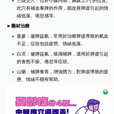
三陰交穴：位於小腿內側，腳踝上3寸的位置。
此穴有補血養脾的作用，能改善脾虛引起的情
緒低落、倦怠感等。
►藥材治療
黨參：健脾益氣，常用於治療脾虛導致的氣血
不足，症狀包括疲勞、情緒低落。
白朮：健脾益氣，燥濕補脾，適用於脾虛引起
的食慾不振、倦怠等症狀。
山藥：補脾養胃，增強體力，對脾虛導致的疲
憊、情緒不穩有幫助。