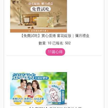
【免費試吃】實心蛋捲 窗花綻放｜彌月禮盒
數量: 10 已報名: 502
11篇心得