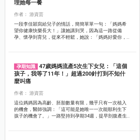
理她每一餐
作者： 游資芸
一段李佳穎寫給兒子的情話，簡簡單單一句：「媽媽希
望你健康快樂長大！」讓她講到哭，因為這一路從備
孕、懷孕到育兒，從來不輕鬆，她說：「媽媽好愛你，
謝謝你來當我的寶貝。」
47歲媽媽流產5次生下女兒：「這個
孕期知識
孩子，我等了11年！」超過200針打到不知什
麼叫痛
作者： 游資芸
這位媽媽因為高齡、胚胎數量有限，幾乎只有一次植入
的機會，醫師強調：「這可能是她唯一一次能順利生下
孩子的機會了。」一路堅持到孕期34週，提早剖腹產生
下寶寶，母愛令人感佩。