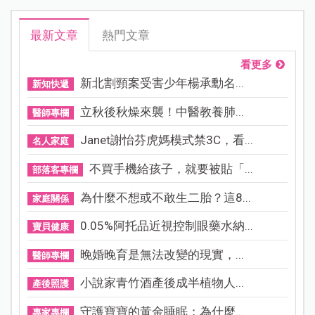
最新文章
熱門文章
看更多
新北割頸案受害少年楊承勳名...
新知快遞
立秋後秋燥來襲！中醫教養肺...
醫師專欄
Janet謝怡芬虎媽模式禁3C，看...
名人家庭
不買手機給孩子，就要被貼「...
部落客專欄
為什麼不想或不敢生二胎？這8...
家庭關係
0.05%阿托品近視控制眼藥水納...
寶貝健康
晚婚晚育是無法改變的現實，...
醫師專欄
小說家青竹酒產後成半植物人...
產後照護
守護寶寶的黃金睡眠：為什麼...
專家專欄