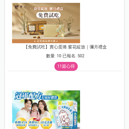
【免費試吃】實心蛋捲 窗花綻放｜彌月禮盒
數量: 10 已報名: 502
11篇心得