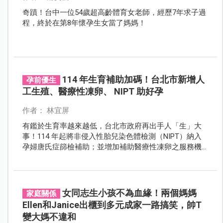
奇蹟！台中一位54歲超高齡體育女老師，經歷7年求子過
程，終於在第8年懷孕生女當了媽媽！
114 年生育補助加碼！台北市新增人
孕前優生
工生殖、醫療性凍卵、 NIPT 助好孕
作者： 林宜屏
有鑑於生育率越來越低，台北市政府再出手人「生」大
事！114 年起將非侵入性胎兒染色體檢測（NIPT）納入
孕婦唐氏症篩檢補助；並增加補助醫療性凍卵之服務機
構，加碼補助人工生殖（試管嬰兒）療程費用，幫台北
市民安心完成生育大事。
女同志生小孩不為血緣！兩個媽媽
家庭關係
Ellen和Janice出櫃到多元成家一路搞笑，帥T
變大媽不違和