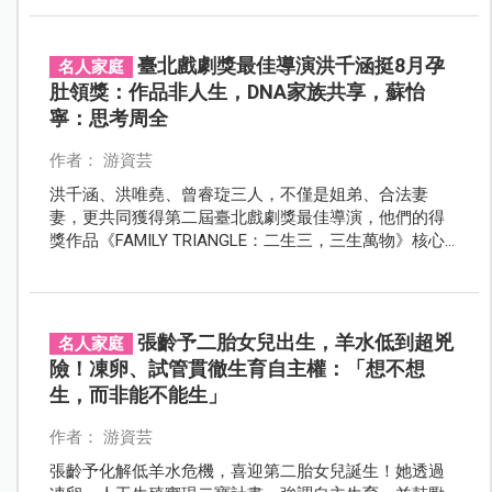
費超過140萬元，將卵子跨海送往美國完成試管療程。
臺北戲劇獎最佳導演洪千涵挺8月孕
名人家庭
肚領獎：作品非人生，DNA家族共享，蘇怡
寧：思考周全
作者： 游資芸
洪千涵、洪唯堯、曾睿琁三人，不僅是姐弟、合法妻
妻，更共同獲得第二屆臺北戲劇獎最佳導演，他們的得
獎作品《FAMILY TRIANGLE：二生三，三生萬物》核心
理念為：由洪唯堯捐精、使用曾睿琁卵子、由洪千涵懷
孕，雖作品歸作品，人生歸人生，但對此做法，名醫蘇
怡寧直言：「他們其實思考得很周全。」
張齡予二胎女兒出生，羊水低到超兇
名人家庭
險！凍卵、試管貫徹生育自主權：「想不想
生，而非能不能生」
作者： 游資芸
張齡予化解低羊水危機，喜迎第二胎女兒誕生！她透過