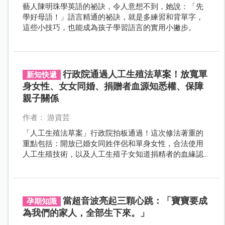
藝人陳明珠學英語的祕訣，令人意想不到，她說：「先
學好母語！」語言精通的祕訣，就是多練習和背單字，
這些小技巧，也能成為孩子學習語言的實用小撇步。
行政院通過人工生殖法草案！放寬單
新知快遞
身女性、女女同婚、捐贈者血源知悉權、保障
親子關係
作者： 游資芸
「人工生殖法草案」行政院拍板通過！這次修法著重的
重點包括：開放已婚女同姓伴侶和單身女性，合法使用
人工生殖技術，以及人工生殖子女知道捐精者的血緣認
知權，並進一步保障親子關係的法律地位。
當超音波亮起三顆心跳：「寶寶要成
孕期知識
為我們的家人，全部生下來。」