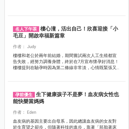
樓心潼，活出自己！欣喜迎接「小
名人下午茶
毛豆」開啟幸福新篇章
作者： Judy
樓樓和老公於兩年前結婚，期間嘗試兩次人工生殖都宣
告失敗，經努力調養身體，終於在7月宣布懷孕好消息！
樓樓提到在驗孕時因為第二條線非常淡，心情既緊張又
害怕，擔心這次的期待會再次落空，直到醫師確認真的
懷孕了才放心，更鼓勵想懷孕的媽媽「專注當下，活出
自己想要的樣子，寶寶自然就會來了！」一起來看樓樓
和天使寶寶「小毛豆」的專訪！
生下健康孩子不是夢！血友病女性也
孕前優生
能快樂當媽媽
作者： Eden
血友病的基因主要出自母系，因此總讓血友病的女友對
於生育望之卻步，但隨著科技的進步，靠著「胚胎著床