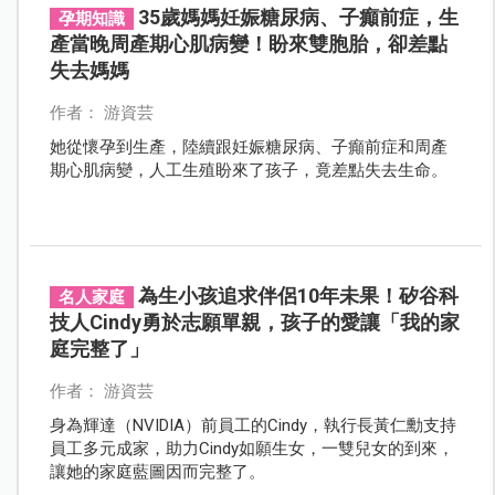
35歲媽媽妊娠糖尿病、子癲前症，生
孕期知識
產當晚周產期心肌病變！盼來雙胞胎，卻差點
失去媽媽
作者： 游資芸
她從懷孕到生產，陸續跟妊娠糖尿病、子癲前症和周產
期心肌病變，人工生殖盼來了孩子，竟差點失去生命。
為生小孩追求伴侶10年未果！矽谷科
名人家庭
技人Cindy勇於志願單親，孩子的愛讓「我的家
庭完整了」
作者： 游資芸
身為輝達（NVIDIA）前員工的Cindy，執行長黃仁勳支持
員工多元成家，助力Cindy如願生女，一雙兒女的到來，
讓她的家庭藍圖因而完整了。