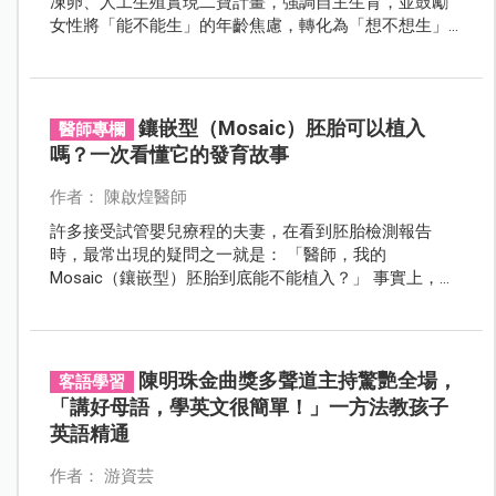
凍卵、人工生殖實現二寶計畫，強調自主生育，並鼓勵
女性將「能不能生」的年齡焦慮，轉化為「想不想生」
的從容選擇。
鑲嵌型（Mosaic）胚胎可以植入
醫師專欄
嗎？一次看懂它的發育故事
作者： 陳啟煌醫師
許多接受試管嬰兒療程的夫妻，在看到胚胎檢測報告
時，最常出現的疑問之一就是： 「醫師，我的
Mosaic（鑲嵌型）胚胎到底能不能植入？」 事實上，
Mosaic 胚胎並不等於異常胚胎，也不代表一定無法懷
孕。許多健康寶寶的誕生，都曾經歷過這個令人糾結的
選擇。 讓我們用一個簡單的故事，了解 Mosaic 胚胎可
能經歷的發育歷程。
陳明珠金曲獎多聲道主持驚艷全場，
客語學習
「講好母語，學英文很簡單！」一方法教孩子
英語精通
作者： 游資芸