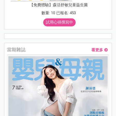
【免費體驗】森活舒敏兒童益生菌
數量: 10 已報名: 453
試用心得撰寫中
當期雜誌
看更多