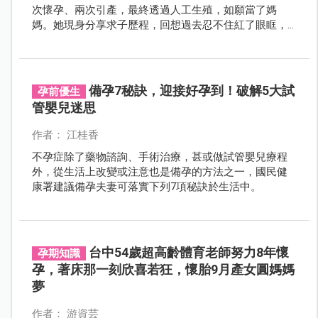
次懷孕、兩次引產，最終透過人工生殖，如願當了媽
媽。她現身分享求子歷程，回想過去忍不住紅了眼眶，
鼓勵其他罕病患者：「不要輕言放棄。」
備孕7秘訣，迎接好孕到！破解5大試
孕前優生
管嬰兒迷思
作者： 江桂香
不孕症除了藥物諮詢、手術治療，甚或做試管嬰兒療程
外，從生活上改變或注意也是備孕的方法之一，國民健
康署建議備孕夫妻可落實下列7項秘訣於生活中。
台中54歲超高齡體育老師努力8年懷
孕期知識
孕，著床那一刻欣喜若狂，懷胎9月產女圓媽媽
夢
作者： 游資芸