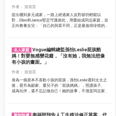
作者： 游資芸
從出櫃到多元成家，一路上經過家人反對卻仍輕鬆以
對，Ellen和Janice堅定守護彼此，用愛組成同志家庭，並
正向教養女兒：「自己的與眾不同，正是最值得珍惜的
地方。」
Vogue編輯總監孫怡Leslie屁孩酷
名人家庭
媽！對嬰無感變花癡，「沒有她，我無法想像
有小孩的畫面。」
作者： 游資芸
身為一個原本不喜歡小孩的屁孩，孫怡Leslie遇到太太之
後，晉升為顧家、愛兒子的「屁孩媽媽」，照護孩子、
成為玩伴，還不忘記做自己！她的故事，不僅是同志家
庭的典範，教養方式更是所有父母的示範。
衛福部預告人工生殖法修正草案，代
新知快遞