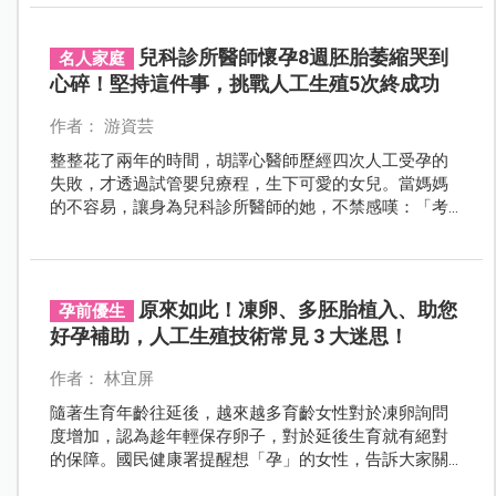
過！」
兒科診所醫師懷孕8週胚胎萎縮哭到
名人家庭
心碎！堅持這件事，挑戰人工生殖5次終成功
作者： 游資芸
整整花了兩年的時間，胡譯心醫師歷經四次人工受孕的
失敗，才透過試管嬰兒療程，生下可愛的女兒。當媽媽
的不容易，讓身為兒科診所醫師的她，不禁感嘆：「考
醫師執照還有努力的方向，但寶寶會不會來，完全無計
可施！」
原來如此！凍卵、多胚胎植入、助您
孕前優生
好孕補助，人工生殖技術常見 3 大迷思！
作者： 林宜屏
隨著生育年齡往延後，越來越多育齡女性對於凍卵詢問
度增加，認為趁年輕保存卵子，對於延後生育就有絕對
的保障。國民健康署提醒想「孕」的女性，告訴大家關
於使用人工生殖技術常見 3 大迷思！