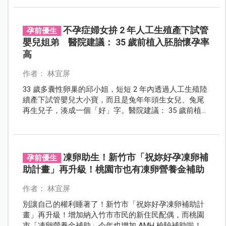
不孕症婦女拚 2 年人工生殖產下試管
孕前優生
嬰兒姐弟 醫院建議： 35 歲前植入胚胎懷孕率
高
作者： 林宜屏
33 歲多囊性卵巢的邱小姐，短短 2 年內透過人工生殖陸
續產下試管嬰兒大小寶，而且是兔年年頭生女兒、兔尾
再生兒子，湊成一個「好」字。醫院建議： 35 歲前植入
胚胎懷孕率高，也呼籲正在備孕的夫妻踴躍申請不孕症
治療補助。
凍卵助生！新竹市「祝妳好孕凍卵補
孕前優生
助計畫」再升級！桃園市也有凍卵營養金補助
作者： 林宜屏
別讓自己的權利睡著了！新竹市「祝妳好孕凍卵補助計
畫」再升級！增加納入竹市市民的新住民配偶，而桃園
市「凍卵營養金補助」今年也增加 AMH 檢驗補助啦！