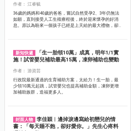
作者： 江睿毓
36歲的媽媽和40歲的爸爸，嘗試自然受孕2、3年仍無法
如願，直到接受人工生殖療程後，終於迎來懷孕的好消
息。原以為盼來一個孩子已經是上天給的最大禮物，卻
在某次產檢時，超音波螢幕上竟亮起三顆清晰跳動的心
跳。震驚、喜悅、混亂，全都一下子湧上心頭，而這段
三胞胎旅程，也從那一刻正式展開。
「生一胎領10萬」成真，明年1/1實
新知快遞
施！試管嬰兒補助最高15萬，凍卵補助也變動
作者： 游資芸
行政院最新通過的生育補助方案，太給力！生一胎，最
少領10萬元起跳，試管嬰兒也提高補助金額，凍卵更增
加補助族群，造福更多人。
李佳穎︱邊掉淚邊寫給初戀兒的情
封面人物
書：「每天睡不飽，卻好愛你。」先生心疼料