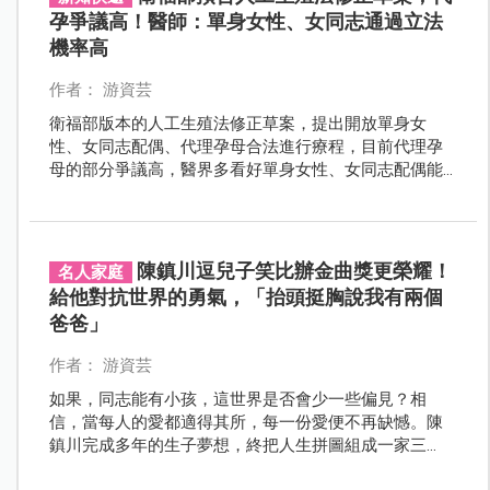
孕爭議高！醫師：單身女性、女同志通過立法
機率高
作者： 游資芸
衛福部版本的人工生殖法修正草案，提出開放單身女
性、女同志配偶、代理孕母合法進行療程，目前代理孕
母的部分爭議高，醫界多看好單身女性、女同志配偶能
通過修法，若三族群皆能通過，可望提升試管嬰兒生育
率30%。
陳鎮川逗兒子笑比辦金曲獎更榮耀！
名人家庭
給他對抗世界的勇氣，「抬頭挺胸說我有兩個
爸爸」
作者： 游資芸
如果，同志能有小孩，這世界是否會少一些偏見？相
信，當每人的愛都適得其所，每一份愛便不再缺憾。陳
鎮川完成多年的生子夢想，終把人生拼圖組成一家三
口，幸福的他說：「兒子的成長，我一天都不願錯