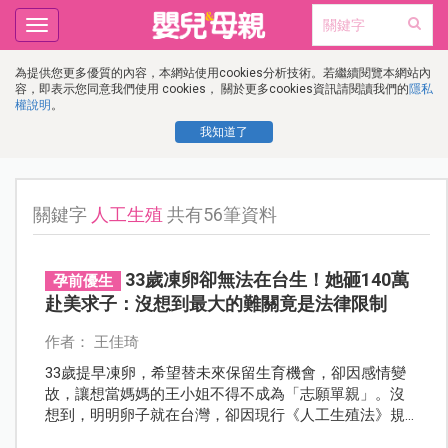
Toggle
navigation
為提供您更多優質的內容，本網站使用cookies分析技術。若繼續閱覽本網站內
容，即表示您同意我們使用 cookies， 關於更多cookies資訊請閱讀我們的
隱私
權說明
。
我知道了
關鍵字
人工生殖
共有56筆資料
33歲凍卵卻無法在台生！她砸140萬
孕前優生
赴美求子：沒想到最大的難關竟是法律限制
作者： 王佳琦
33歲提早凍卵，希望替未來保留生育機會，卻因感情變
故，讓想當媽媽的王小姐不得不成為「志願單親」。沒
想到，明明卵子就在台灣，卻因現行《人工生殖法》規
定「必須有異性配偶」才能接受人工生殖，讓她只能花