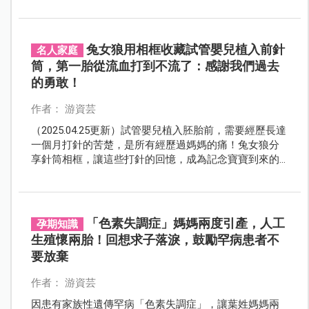
兔女狼用相框收藏試管嬰兒植入前針
名人家庭
筒，第一胎從流血打到不流了：感謝我們過去
的勇敢！
作者： 游資芸
（2025.04.25更新）試管嬰兒植入胚胎前，需要經歷長達
一個月打針的苦楚，是所有經歷過媽媽的痛！兔女狼分
享針筒相框，讓這些打針的回憶，成為記念寶寶到來的
印記，有做試管嬰兒的爸媽，都可以試試看唷！
「色素失調症」媽媽兩度引產，人工
孕期知識
生殖懷兩胎！回想求子落淚，鼓勵罕病患者不
要放棄
作者： 游資芸
因患有家族性遺傳罕病「色素失調症」，讓葉姓媽媽兩