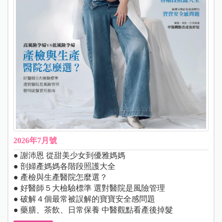
2026年7月號
● 謝沛恩 從甜美少女到優雅媽媽
● 剖婦產媽媽各階段照護大全
● 產檢與生產醫院怎麼選？
● 好醫師５大檢驗標準 選對醫院是風險管理
● 破解４個最常被誤解的寶寶安全感問題
● 藥膳、茶飲、日常保養 中醫觀點看產後掉髮