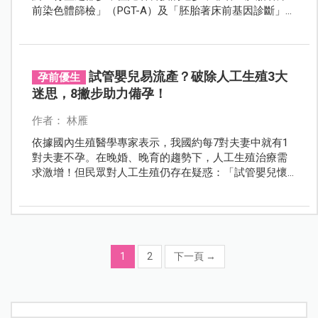
前染色體篩檢」（PGT-A）及「胚胎著床前基因診斷」
（PGD-M）等人工生殖技術，就能檢測出健康的胚胎，
讓血友病女性一圓做母親的願望。
試管嬰兒易流產？破除人工生殖3大
孕前優生
迷思，8撇步助力備孕！
作者： 林雁
依據國內生殖醫學專家表示，我國約每7對夫妻中就有1
對夫妻不孕。在晚婚、晚育的趨勢下，人工生殖治療需
求激增！但民眾對人工生殖仍存在疑惑：「試管嬰兒懷
孕容易流產」、「植入愈多胚胎愈容易成功」是真的
嗎？國健署詳解人工生殖3大迷思，提供8撇步助力大家
備孕！
1
2
下一頁
→