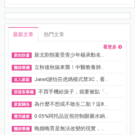
沒效也會從尿液排出，但醫學研究發現，服用過量的維
他命 C ，反而會讓身體出現警訊，甚至危害健康！
最新文章
熱門文章
看更多
新北割頸案受害少年楊承勳名...
新知快遞
立秋後秋燥來襲！中醫教養肺...
醫師專欄
Janet謝怡芬虎媽模式禁3C，看...
名人家庭
不買手機給孩子，就要被貼「...
部落客專欄
為什麼不想或不敢生二胎？這8...
家庭關係
0.05%阿托品近視控制眼藥水納...
寶貝健康
晚婚晚育是無法改變的現實，...
醫師專欄