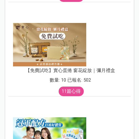
【免費試吃】實心蛋捲 窗花綻放｜彌月禮盒
數量: 10 已報名: 502
11篇心得