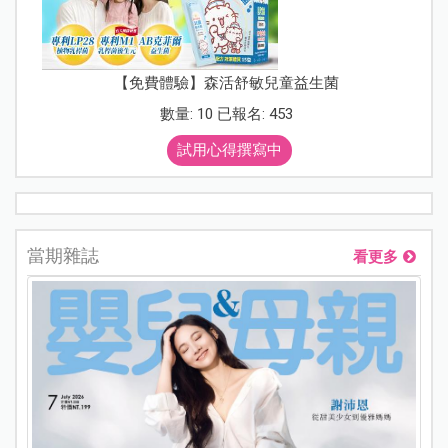
【免費體驗】森活舒敏兒童益生菌
數量: 10 已報名: 453
試用心得撰寫中
當期雜誌
看更多