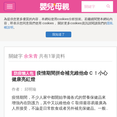
Toggle
navigation
為提供您更多優質的內容，本網站使用cookies分析技術。若繼續閱覽本網站內
容，即表示您同意我們使用 cookies， 關於更多cookies資訊請閱讀我們的
隱私
權說明
。
我知道了
關鍵字
余朱青
共有1筆資料
疫情期間拼命補充維他命 C ！小心
防疫懶人包
健康亮紅燈
作者： 邱明瑜
疫情期間，不少人家中都開始準備各式的營養保健品來
增強內在防護力，其中又以維他命 C 取得最容易最廣為
人所接受，不論是日常飲食或者另外補充保健品。一般
人都認為維生素 C 屬於水溶性維生素，多吃無害，就算