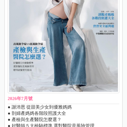
2026年7月號
● 謝沛恩 從甜美少女到優雅媽媽
● 剖婦產媽媽各階段照護大全
● 產檢與生產醫院怎麼選？
● 好醫師５大檢驗標準 選對醫院是風險管理