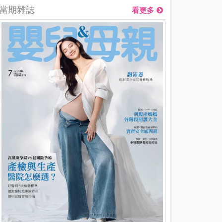
當期雜誌
看更多