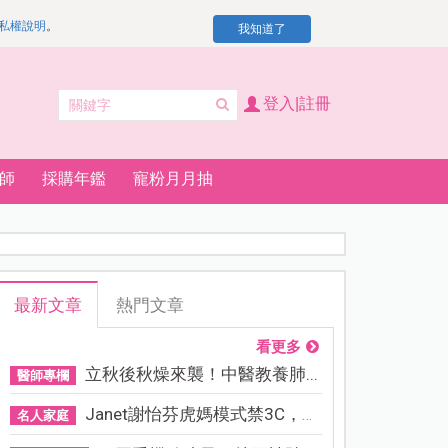
私權說明
。
我知道了
登入|註冊
師
採購年鑑
寵粉月月抽
最新文章
熱門文章
看更多
立秋後秋燥來襲！中醫教養肺...
醫師專欄
Janet謝怡芬虎媽模式禁3C，看...
名人家庭