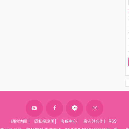
網站地圖
│
隱私權說明
│
客服中心
│
廣告與合作
|
RSS