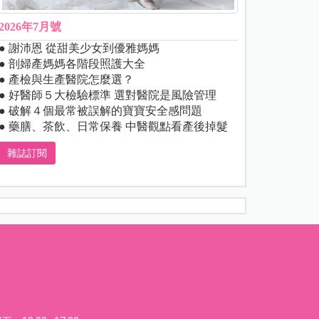
2026年7月號
● 謝沛恩 從甜美少女到優雅媽媽
● 剖婦產媽媽各階段照護大全
● 產檢與生產醫院怎麼選？
● 好醫師５大檢驗標準 選對醫院是風險管理
● 破解４個最常被誤解的寶寶安全感問題
● 藥膳、茶飲、日常保養 中醫觀點看產後掉髮
雜誌訂閱