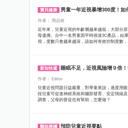
男童一年近視暴增300度！
寶貝健康
作者： 周品攸
近年來，兒童近視的年齡層越來越低，大部分原
母遺傳。台中一名男童因平時很迷3C產品，結果
視，度數只會越來越深，該如何有效控制度數，
睡眠不足，近視風險增９倍！
新知快遞
作者： Editor
兒童近視問題日益嚴重，對學童來說，過度用眼
段兒童可促進神經系統和腦部發育、安定情緒及
調查，父母的督促也有幫助，怎麼做？
預防兒童近視要點
醫師專欄