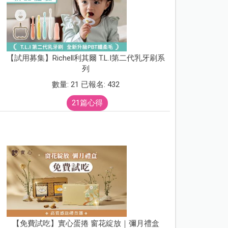
【試用募集】Richell利其爾 T.L.I第二代乳牙刷系
列
數量: 21 已報名: 432
21篇心得
【免費試吃】實心蛋捲 窗花綻放｜彌月禮盒