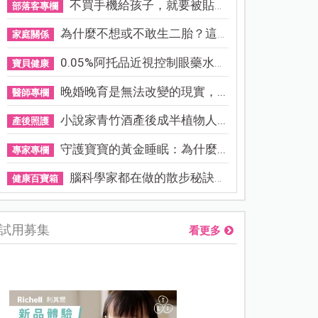
不買手機給孩子，就要被貼「...
部落客專欄
為什麼不想或不敢生二胎？這8...
家庭關係
0.05%阿托品近視控制眼藥水納...
寶貝健康
晚婚晚育是無法改變的現實，...
醫師專欄
小說家青竹酒產後成半植物人...
產後照護
守護寶寶的黃金睡眠：為什麼...
專家專欄
腦科學家都在做的散步秘訣！...
健康百寶箱
試用募集
看更多