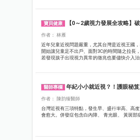
【0～2歲視力發展全攻略】破
寶貝健康
作者： 林雁
近年兒童近視問題嚴重，尤其台灣是近視王國，
開始讓兒童足不出戶、面對3C的時間隨之拉長
若發現孩子出現視力異常的徵兆也要儘快介入治
年紀小小就近視？！護眼秘笈
醫師專欄
作者： 陳韵臻醫師
台灣近視有三項特點，發生早、盛行率高、高度
會愈大。併發症包含白內障、 青光眼、 黃斑