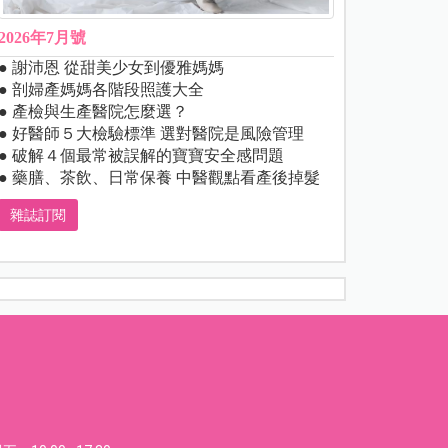
2026年7月號
● 謝沛恩 從甜美少女到優雅媽媽
● 剖婦產媽媽各階段照護大全
● 產檢與生產醫院怎麼選？
● 好醫師５大檢驗標準 選對醫院是風險管理
● 破解４個最常被誤解的寶寶安全感問題
● 藥膳、茶飲、日常保養 中醫觀點看產後掉髮
雜誌訂閱