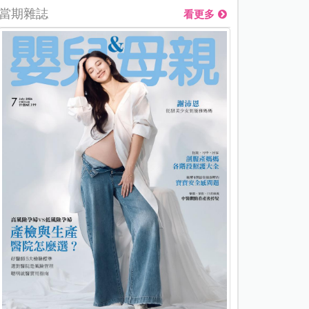
當期雜誌
看更多