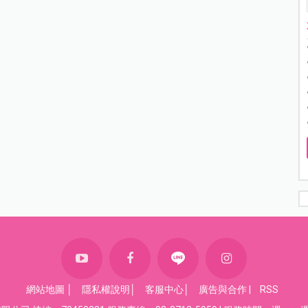
網站地圖
│
隱私權說明
│
客服中心
│
廣告與合作
|
RSS