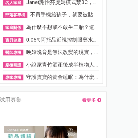
Janet謝怡芬虎媽模式禁3C，看...
名人家庭
不買手機給孩子，就要被貼「...
部落客專欄
為什麼不想或不敢生二胎？這8...
家庭關係
0.05%阿托品近視控制眼藥水納...
寶貝健康
晚婚晚育是無法改變的現實，...
醫師專欄
小說家青竹酒產後成半植物人...
產後照護
守護寶寶的黃金睡眠：為什麼...
專家專欄
試用募集
看更多