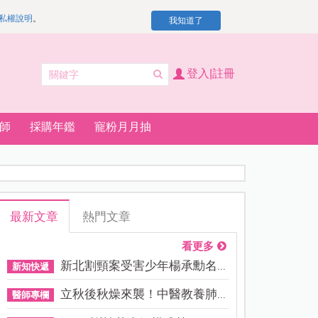
私權說明
。
我知道了
登入|註冊
師
採購年鑑
寵粉月月抽
最新文章
熱門文章
看更多
新北割頸案受害少年楊承勳名...
新知快遞
立秋後秋燥來襲！中醫教養肺...
醫師專欄