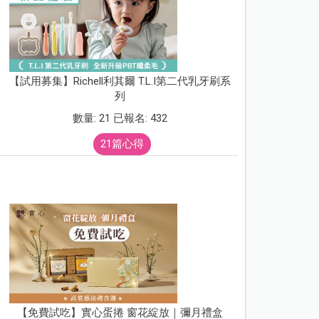
【試用募集】Richell利其爾 T.L.I第二代乳牙刷系
列
數量: 21 已報名: 432
21篇心得
【免費試吃】實心蛋捲 窗花綻放｜彌月禮盒