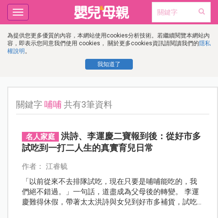
Toggle
navigation
為提供您更多優質的內容，本網站使用cookies分析技術。若繼續閱覽本網站內
容，即表示您同意我們使用 cookies， 關於更多cookies資訊請閱讀我們的
隱私
權說明
。
我知道了
關鍵字
哺哺
共有3筆資料
洪詩、李運慶二寶報到後：從好市多
名人家庭
試吃到一打二人生的真實育兒日常
作者： 江睿毓
「以前從來不去排隊試吃，現在只要是哺哺能吃的，我
們絕不錯過。」一句話，道盡成為父母後的轉變。 李運
慶難得休假，帶著太太洪詩與女兒到好市多補貨，試吃
攤位不再只是路過，而是女兒一看到就停下來、怎麼都