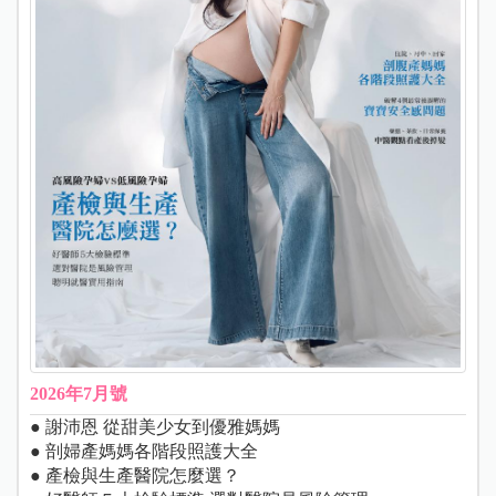
2026年7月號
● 謝沛恩 從甜美少女到優雅媽媽
● 剖婦產媽媽各階段照護大全
● 產檢與生產醫院怎麼選？