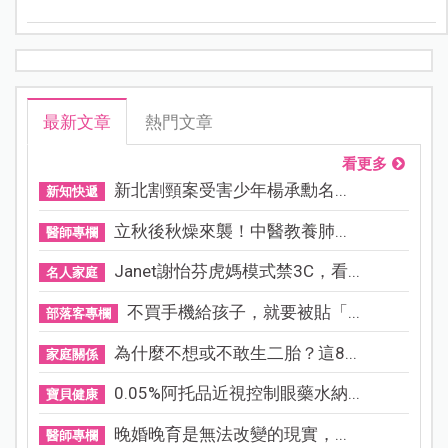
最新文章
熱門文章
看更多
新北割頸案受害少年楊承勳名...
新知快遞
立秋後秋燥來襲！中醫教養肺...
醫師專欄
Janet謝怡芬虎媽模式禁3C，看...
名人家庭
不買手機給孩子，就要被貼「...
部落客專欄
為什麼不想或不敢生二胎？這8...
家庭關係
0.05%阿托品近視控制眼藥水納...
寶貝健康
晚婚晚育是無法改變的現實，...
醫師專欄