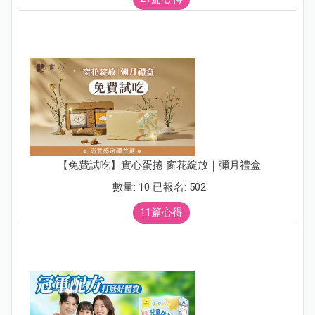
【免費試吃】實心蛋捲 窗花綻放｜彌月禮盒
數量: 10 已報名: 502
11篇心得