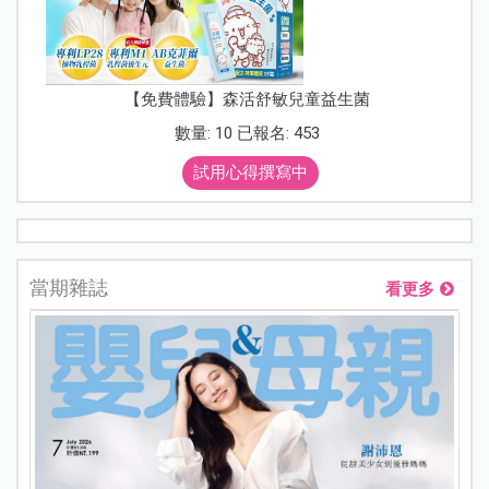
【免費體驗】森活舒敏兒童益生菌
數量: 10 已報名: 453
試用心得撰寫中
當期雜誌
看更多