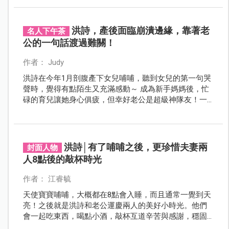
走不掉的地方！
洪詩，產後面臨崩潰邊緣，靠著老
名人下午茶
公的一句話渡過難關！
作者： Judy
洪詩在今年1月剖腹產下女兒哺哺，聽到女兒的第一句哭
聲時，覺得有點陌生又充滿感動～ 成為新手媽媽後，忙
碌的育兒讓她身心俱疲，但幸好老公是超級神隊友！一
起來看看洪詩照顧哺哺的心路歷程！
洪詩│有了哺哺之後，更珍惜夫妻兩
封面人物
人8點後的敲杯時光
作者： 江睿毓
天使寶寶哺哺，大概都在8點會入睡，而且通常一覺到天
亮！之後就是洪詩和老公運慶兩人的美好小時光。他們
會一起吃東西，喝點小酒，敲杯互道辛苦與感謝，穩固
的感情就是這麼一點一滴累積而來的～。