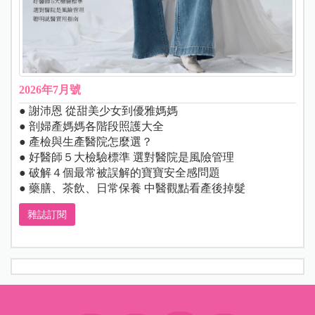
2026年7月號
● 謝沛恩 從甜美少女到優雅媽媽
● 剖婦產媽媽各階段照護大全
● 產檢與生產醫院怎麼選？
● 好醫師５大檢驗標準 選對醫院是風險管理
● 破解４個最常被誤解的寶寶安全感問題
● 藥膳、茶飲、日常保養 中醫觀點看產後掉髮
雜誌訂閱