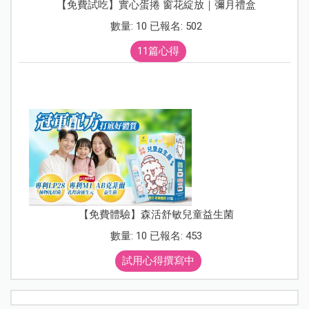
【免費試吃】實心蛋捲 窗花綻放｜彌月禮盒
數量: 10 已報名: 502
11篇心得
【免費體驗】森活舒敏兒童益生菌
數量: 10 已報名: 453
試用心得撰寫中