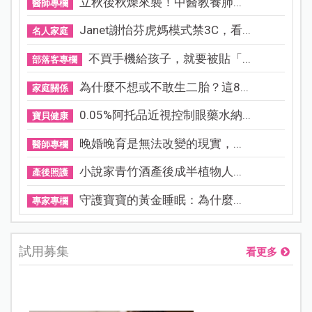
立秋後秋燥來襲！中醫教養肺...
醫師專欄
Janet謝怡芬虎媽模式禁3C，看...
名人家庭
不買手機給孩子，就要被貼「...
部落客專欄
為什麼不想或不敢生二胎？這8...
家庭關係
0.05%阿托品近視控制眼藥水納...
寶貝健康
晚婚晚育是無法改變的現實，...
醫師專欄
小說家青竹酒產後成半植物人...
產後照護
守護寶寶的黃金睡眠：為什麼...
專家專欄
試用募集
看更多