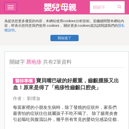
Toggle
navigation
為提供您更多優質的內容，本網站使用cookies分析技術。若繼續閱覽本網站內
容，即表示您同意我們使用 cookies， 關於更多cookies資訊請閱讀我們的
隱私
權說明
。
我知道了
關鍵字
唇疱疹
共有2筆資料
寶貝嘴巴破的好嚴重，齒齦腫脹又出
醫師專欄
血！原來是得了「疱疹性齒齦口腔炎」
作者： 劉璦泇
每當家裡的小朋友生病時，除了發燒的症狀外，家長們
最害怕的症狀往往就屬孩子不吃不喝了。 除了腸胃炎會
引起嘔吐與腹瀉以外，幾乎所有常見的嬰幼兒感染症都
會導致腸胃蠕動變慢、食慾不振的狀況。 若是上呼吸道