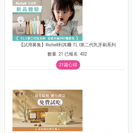
【試用募集】Richell利其爾 T.L.I第二代乳牙刷系列
數量: 21 已報名: 432
21篇心得