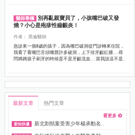
感染，更是會引起喉嚨紅腫，甚至是咽喉扁桃腺化膿的
情形，更加影響孩子的食慾。
別再亂親寶貝了，小孩嘴巴破又發
醫師專欄
燒？小心是疱疹性齒齦炎！
作者： 黑倫醫師
急診來一個8歲的孩子，因為嘴巴破洞從門診轉來住院，
我看了看嘴巴舌頭嘴唇許多破洞，上下排牙齦紅腫……尋
問媽媽孩子刷牙的時候是不是牙齦流血……當我說這不是
腸病毒媽媽很驚訝的表情看著我。
最新文章
熱門文章
看更多
新北割頸案受害少年楊承勳名...
新知快遞