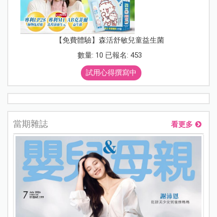
【免費體驗】森活舒敏兒童益生菌
數量: 10 已報名: 453
試用心得撰寫中
當期雜誌
看更多