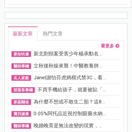
最新文章
熱門文章
看更多
新北割頸案受害少年楊承勳名...
新知快遞
立秋後秋燥來襲！中醫教養肺...
醫師專欄
Janet謝怡芬虎媽模式禁3C，看...
名人家庭
不買手機給孩子，就要被貼「...
部落客專欄
為什麼不想或不敢生二胎？這8...
家庭關係
0.05%阿托品近視控制眼藥水納...
寶貝健康
晚婚晚育是無法改變的現實，...
醫師專欄