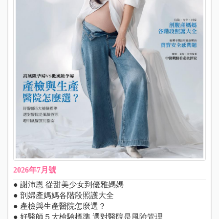
2026年7月號
● 謝沛恩 從甜美少女到優雅媽媽
● 剖婦產媽媽各階段照護大全
● 產檢與生產醫院怎麼選？
● 好醫師５大檢驗標準 選對醫院是風險管理