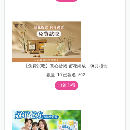
【免費試吃】實心蛋捲 窗花綻放｜彌月禮盒
數量: 10 已報名: 502
11篇心得