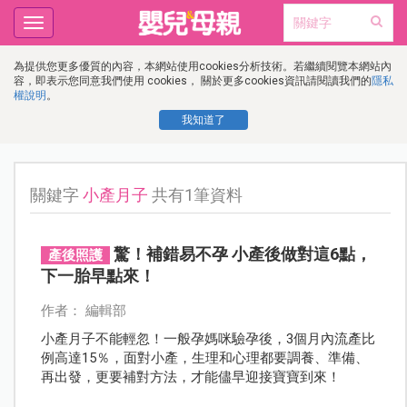
Toggle
navigation
為提供您更多優質的內容，本網站使用cookies分析技術。若繼續閱覽本網站內
容，即表示您同意我們使用 cookies， 關於更多cookies資訊請閱讀我們的
隱私
權說明
。
我知道了
關鍵字
小產月子
共有1筆資料
驚！補錯易不孕 小產後做對這6點，
產後照護
下一胎早點來！
作者： 編輯部
小產月子不能輕忽！一般孕媽咪驗孕後，3個月內流產比
例高達15％，面對小產，生理和心理都要調養、準備、
再出發，更要補對方法，才能儘早迎接寶寶到來！