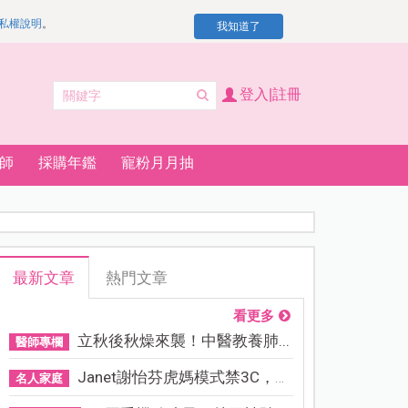
私權說明
。
我知道了
登入|註冊
師
採購年鑑
寵粉月月抽
最新文章
熱門文章
看更多
立秋後秋燥來襲！中醫教養肺...
醫師專欄
Janet謝怡芬虎媽模式禁3C，看...
名人家庭