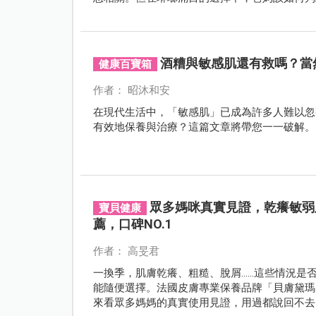
整理，從成分、水質到實際使用情境，帶爸媽一
酒糟與敏感肌還有救嗎？當
健康百寶箱
作者： 昭沐和安
在現代生活中，「敏感肌」已成為許多人難以忽
有效地保養與治療？這篇文章將帶您一一破解。
眾多媽咪真實見證，乾癢敏弱
寶貝健康
薦，口碑NO.1
作者： 高旻君
一換季，肌膚乾癢、粗糙、脫屑……這些情況是
能隨便選擇。法國皮膚專業保養品牌「貝膚黛瑪
來看眾多媽媽的真實使用見證，用過都說回不去