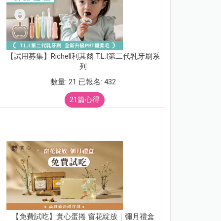
【試用募集】Richell利其爾 T.L.I第二代乳牙刷系
列
數量: 21 已報名: 432
21篇心得
【免費試吃】實心蛋捲 窗花綻放｜彌月禮盒