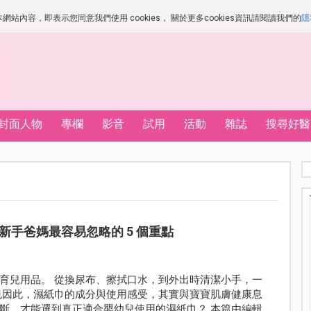
站內容，即表示您同意我們使用 cookies， 關於更多cookies資訊請閱讀我們的
隱
封面人物
專欄
影音
試用
活動
雜誌
搜尋好醫
手爸媽最容易忽略的 5 個重點
育兒用品。 從換尿布、擦拭口水，到外出時清潔小手，一
也因此，濕紙巾的成分與使用感受，其實與寶寶肌膚健康息
斷，才能選到真正適合嬰幼兒使用的濕紙巾？ 本篇由編輯