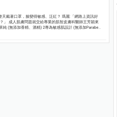
整天戴著口罩，臉變得敏感、泛紅？ 瑪麗:「網路上資訊好
？」 成人肌膚問題就交給專業的肌智皮膚科醫師王芳穎來
(無添加香精、酒精) 2專為敏感肌設計 (無添加Paraben