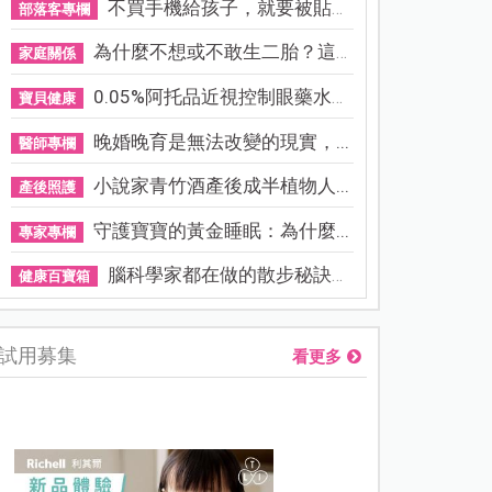
不買手機給孩子，就要被貼「...
部落客專欄
為什麼不想或不敢生二胎？這8...
家庭關係
0.05%阿托品近視控制眼藥水納...
寶貝健康
晚婚晚育是無法改變的現實，...
醫師專欄
小說家青竹酒產後成半植物人...
產後照護
守護寶寶的黃金睡眠：為什麼...
專家專欄
腦科學家都在做的散步秘訣！...
健康百寶箱
試用募集
看更多