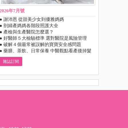
2026年7月號
● 謝沛恩 從甜美少女到優雅媽媽
● 剖婦產媽媽各階段照護大全
● 產檢與生產醫院怎麼選？
● 好醫師５大檢驗標準 選對醫院是風險管理
● 破解４個最常被誤解的寶寶安全感問題
● 藥膳、茶飲、日常保養 中醫觀點看產後掉髮
雜誌訂閱