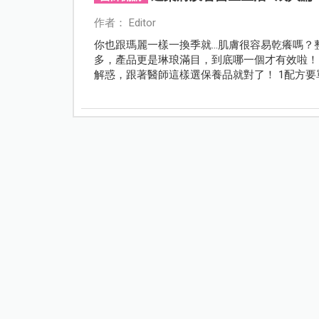
作者： Editor
你也跟瑪麗一樣一換季就…肌膚很容易乾癢嗎？
多，產品更是琳琅滿目，到底哪一個才有效啦！
解惑，跟著醫師這樣選保養品就對了！ 1配方要單純 
類防腐劑) 3含有多重神經醯胺及菸鹼醯胺成分