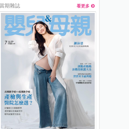
當期雜誌
看更多