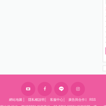
網站地圖
│
隱私權說明
│
客服中心
│
廣告與合作
|
RSS