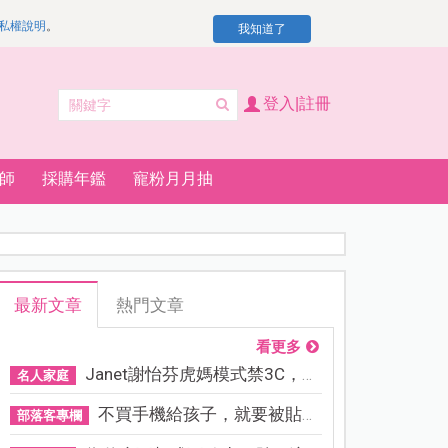
私權說明
。
我知道了
登入|註冊
師
採購年鑑
寵粉月月抽
最新文章
熱門文章
看更多
Janet謝怡芬虎媽模式禁3C，看...
名人家庭
不買手機給孩子，就要被貼「...
部落客專欄