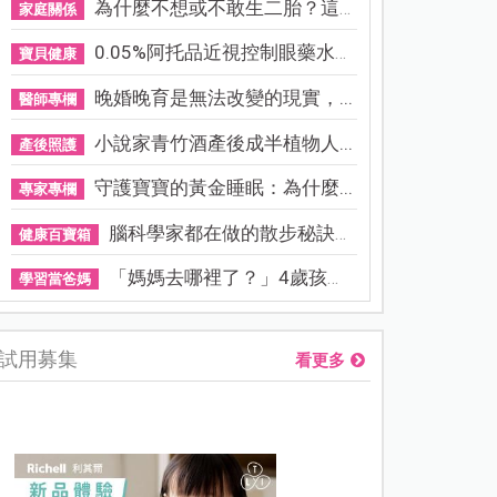
為什麼不想或不敢生二胎？這8...
家庭關係
0.05%阿托品近視控制眼藥水納...
寶貝健康
晚婚晚育是無法改變的現實，...
醫師專欄
小說家青竹酒產後成半植物人...
產後照護
守護寶寶的黃金睡眠：為什麼...
專家專欄
腦科學家都在做的散步秘訣！...
健康百寶箱
「媽媽去哪裡了？」4歲孩子還...
學習當爸媽
試用募集
看更多