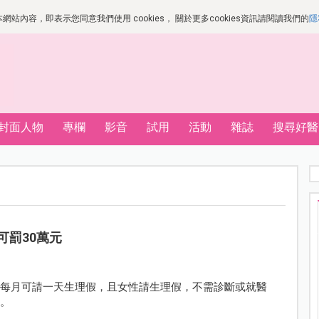
站內容，即表示您同意我們使用 cookies， 關於更多cookies資訊請閱讀我們的
隱
封面人物
專欄
影音
試用
活動
雜誌
搜尋好醫
可罰30萬元
者每月可請一天生理假，且女性請生理假，不需診斷或就醫
萬。