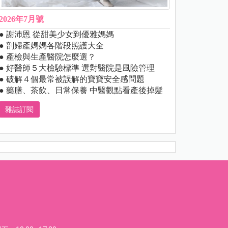
2026年7月號
● 謝沛恩 從甜美少女到優雅媽媽
● 剖婦產媽媽各階段照護大全
● 產檢與生產醫院怎麼選？
● 好醫師５大檢驗標準 選對醫院是風險管理
● 破解４個最常被誤解的寶寶安全感問題
● 藥膳、茶飲、日常保養 中醫觀點看產後掉髮
雜誌訂閱