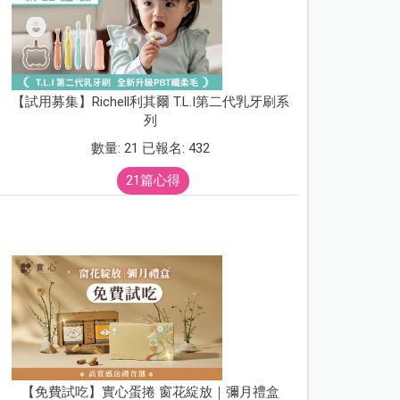
【試用募集】Richell利其爾 T.L.I第二代乳牙刷系
列
數量: 21 已報名: 432
21篇心得
【免費試吃】實心蛋捲 窗花綻放｜彌月禮盒