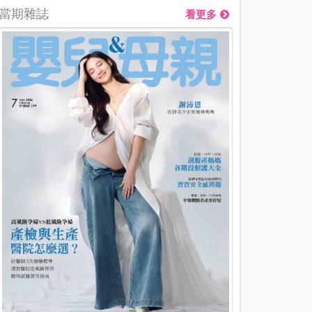
當期雜誌
看更多