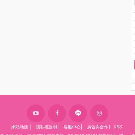
網站地圖
│
隱私權說明
│
客服中心
│
廣告與合作
|
RSS