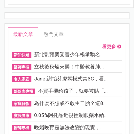
最新文章
熱門文章
看更多
新北割頸案受害少年楊承勳名...
新知快遞
立秋後秋燥來襲！中醫教養肺...
醫師專欄
Janet謝怡芬虎媽模式禁3C，看...
名人家庭
不買手機給孩子，就要被貼「...
部落客專欄
為什麼不想或不敢生二胎？這8...
家庭關係
0.05%阿托品近視控制眼藥水納...
寶貝健康
晚婚晚育是無法改變的現實，...
醫師專欄