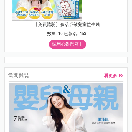
【免費體驗】森活舒敏兒童益生菌
數量: 10 已報名: 453
試用心得撰寫中
當期雜誌
看更多