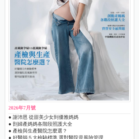
2026年7月號
● 謝沛恩 從甜美少女到優雅媽媽
● 剖婦產媽媽各階段照護大全
● 產檢與生產醫院怎麼選？
● 好醫師５大檢驗標準 選對醫院是風險管理