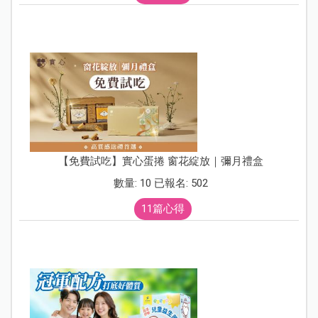
【免費試吃】實心蛋捲 窗花綻放｜彌月禮盒
數量: 10 已報名: 502
11篇心得