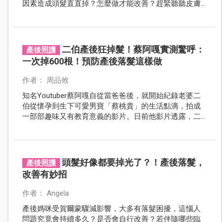
因素造成頭髮直直掉？怎麼做才能改善？趕緊聽聽皮膚
科醫師的建議，讓媽咪恢復產前柔亮濃密的秀髮！
二伯產後狂掉髮！蔡阿嘎實測驚呼：
產後照護
一次掉600根！預防產後落髮這樣做
作者： 周品攸
知名Youtuber蔡阿嘎自從當爸爸後，就開始紀錄老婆二
伯從懷孕到生下可愛男寶「蔡桃貴」的生活點滴，拍成
一部部趣味又有教育意義的影片。日前他影片透露，二
伯產後掉髮速度變超快，甚至實測洗完頭後掉了幾根頭
髮，沒想到數量驚人，令人不敢相信…
頭髮好像都要掉光了？！產後落髮，
產後照護
改善有妙招
作者： Angela
產後媽咪受賀爾蒙驟減影響，大多有落髮困擾，這惱人
問題究竟會持續多久？是否會自行改善？若伴隨哪些臨