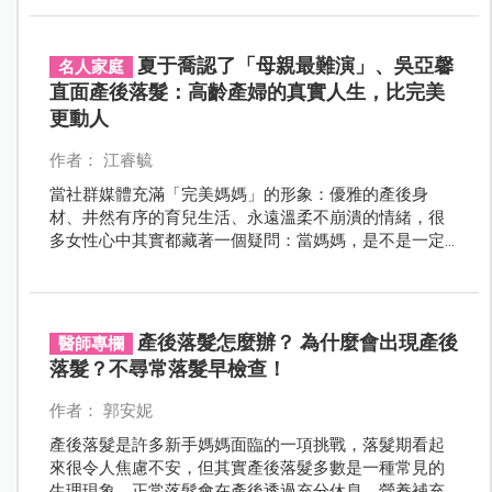
復，此外情緒壓力、身心疲勞、氣血虛弱等情形會加劇
產後掉髮的情況，如果產後掉髮持續超過一年或掉髮嚴
重 ，就應該尋求中醫師幫忙調理。
夏于喬認了「母親最難演」、吳亞馨
名人家庭
直面產後落髮：高齡產婦的真實人生，比完美
更動人
作者： 江睿毓
當社群媒體充滿「完美媽媽」的形象：優雅的產後身
材、井然有序的育兒生活、永遠溫柔不崩潰的情緒，很
多女性心中其實都藏著一個疑問：當媽媽，是不是一定
要很完美？ 最近，夏于喬與吳亞馨的分享，讓這個問題
有了更真實、更動人的答案。
產後落髮怎麼辦？ 為什麼會出現產後
醫師專欄
落髮？不尋常落髮早檢查！
作者： 郭安妮
產後落髮是許多新手媽媽面臨的一項挑戰，落髮期看起
來很令人焦慮不安，但其實產後落髮多數是一種常見的
生理現象。正常落髮會在產後透過充分休息、營養補充