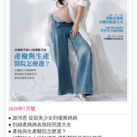
2026年7月號
● 謝沛恩 從甜美少女到優雅媽媽
● 剖婦產媽媽各階段照護大全
● 產檢與生產醫院怎麼選？