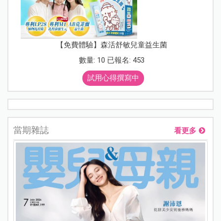
【免費體驗】森活舒敏兒童益生菌
數量: 10 已報名: 453
試用心得撰寫中
當期雜誌
看更多