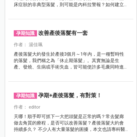
床症狀的非典型落髮，則可能是內科拉警報？如何建立
正確護髮習慣、搶救搖搖欲墜的三千煩惱絲，有請專業
皮膚科醫師告訴妳。
改善產後落髮有一套
孕期知識
作者： 湯佳珮
產後落髮大約發生於產後3個月～1年內，是一種暫時性
的落髮，我們稱之為「休止期落髮」。其實無論是生
產、發燒、生病或手術失血，皆可能使許多毛囊同時進
入休止期，隨後大量落髮。只要營養均衡、作息正常，
大多數產後媽咪皆屬於這種正常的生理性落髮，等到毛
髮脫落後，毛囊也會自動生成新的頭髮，不用過於擔
憂。
孕期+產後落髮，有對策！
孕期知識
作者： editor
天哪！順手即可抓下一大把頭髮是正常的嗎？常去髮廊
做去角質的療程，是否可以改善落髮？產後落髮大約會
持續多久？ 不少人有大量落髮的困擾，本文也請專科醫
師告訴媽咪應該怎麼做，才能改善落髮的問題。