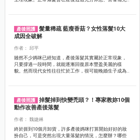
恢復原本豐盈的秀髮，若是不正常落髮，則需盡快就
醫。
髮量稀疏 藍瘦香菇？女性落髮10大
產後照護
成因全破解
作者： 邱平
雖然不少媽咪已經知道，產後落髮其實屬於正常現象，
只要撐過一段時間，就能逐漸回復原本豐盈美麗的樣
貌。然而現代女性往往忙於工作，很可能晚婚生子成為
高齡產婦，生完寶寶後又變成家庭事業兩頭燒的職場媽
媽…綜合這許許多多的不利因素，媽咪們可能會懷疑，大
量脫落的頭髮，真的是因為單純的產後掉髮嗎？還是因
為更年期？或是壓力過大？本期特別整理女性落髮10大
掉髮掉到快變禿頭？！專家教妳10個
產後照護
成因，並教您如何改善與保養，重現飛揚閃耀的亮麗秀
動作改善產後落髮
髮！
作者： 魏婕綝
終於捱到10個月卸貨，許多產後媽咪打算開始好好的妝
扮自己，可是突然出現大量落髮的情況，怎麼辦？哪些