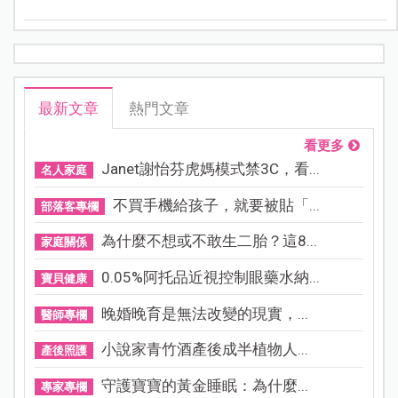
最新文章
熱門文章
看更多
Janet謝怡芬虎媽模式禁3C，看...
名人家庭
不買手機給孩子，就要被貼「...
部落客專欄
為什麼不想或不敢生二胎？這8...
家庭關係
0.05%阿托品近視控制眼藥水納...
寶貝健康
晚婚晚育是無法改變的現實，...
醫師專欄
小說家青竹酒產後成半植物人...
產後照護
守護寶寶的黃金睡眠：為什麼...
專家專欄