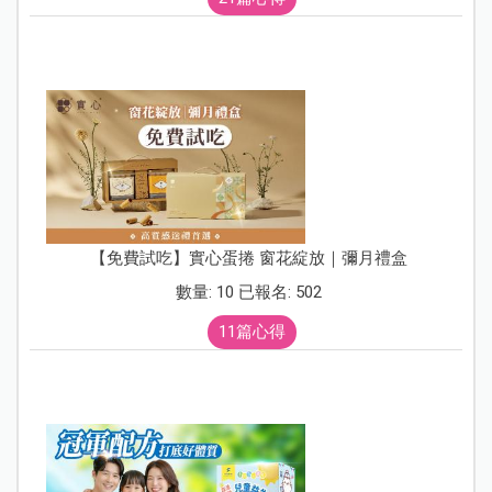
【免費試吃】實心蛋捲 窗花綻放｜彌月禮盒
數量: 10 已報名: 502
11篇心得