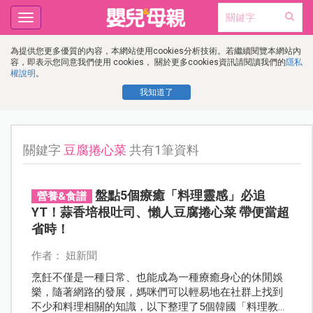
Toggle
navigation
為提供您更多優質的內容，本網站使用cookies分析技術。若繼續閱覽本網站內
容，即表示您同意我們使用 cookies， 關於更多cookies資訊請閱讀我們的
隱私
權說明
。
我知道了
關鍵字
豆腐捲心菜
共有1筆資料
盤點5個療癒「料理靈感」必追
營養&食譜
YT！蒜香培根吐司、懶人豆腐捲心菜 帶便當超
省時！
作者： 妞新聞
烹飪不僅是一種日常、也能成為一種療癒身心的休閒娛
樂，隨著網路的發展，媽咪們可以輕易地在社群上找到
不少和料理相關的知識，以下整理了5個韓國「料理教