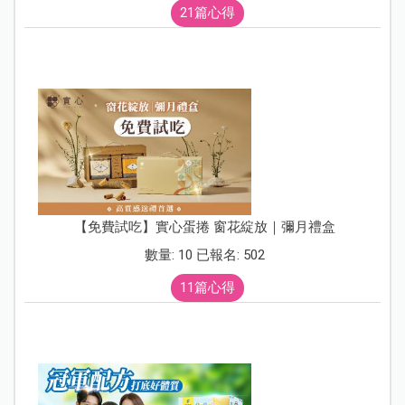
21篇心得
【免費試吃】實心蛋捲 窗花綻放｜彌月禮盒
數量: 10 已報名: 502
11篇心得