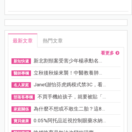
學」YouTube頻道，每一道菜簡單又容易上手，當作便當
菜色也很適合，一起來看看吧！
最新文章
熱門文章
看更多
新北割頸案受害少年楊承勳名...
新知快遞
立秋後秋燥來襲！中醫教養肺...
醫師專欄
Janet謝怡芬虎媽模式禁3C，看...
名人家庭
不買手機給孩子，就要被貼「...
部落客專欄
為什麼不想或不敢生二胎？這8...
家庭關係
0.05%阿托品近視控制眼藥水納...
寶貝健康