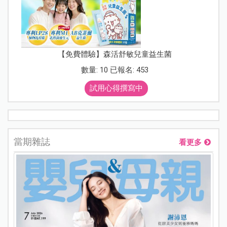
【免費體驗】森活舒敏兒童益生菌
數量: 10 已報名: 453
試用心得撰寫中
當期雜誌
看更多