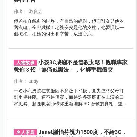
作者： 游資芸
傅孟柏在戲劇的世界，有自己的絕對，但面對女兒他依
舊沒輒，全都繳械！老婆安安是他的支柱，他習慣以一
個擁抱，把她的付出和辛苦，放進心底。
小孩3C成癮不是管教太鬆！親職專家
人物故事
教你 3 招「無痛戒斷法」，化解手機衝突
作者： Judy
一名小六男孩在餐廳因不願放下平板，竟失控將父母打
到重傷住院。這不是個案，而是許多家庭正在上演的日
常風暴。趙逸帆老師帶你重新理解 3C 管教的真相，並提
供三招具體的戒斷策略，幫助家長在衝突爆發前，先接
住孩子的情緒與需求。
Janet謝怡芬視力1500度，不給3C，
名人家庭