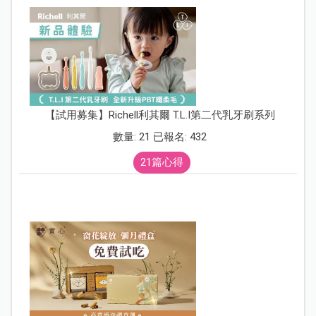
【試用募集】Richell利其爾 T.L.I第二代乳牙刷系列
數量: 21 已報名: 432
21篇心得