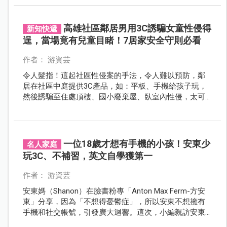
高雄社區鄰居男用3C誘騙女童性侵得
新知快遞
逞，當場竟有兒童目睹！7居家安全守則必看
作者： 游資芸
令人髮指！這起社區性侵案的手法，令人難以預防，鄰
居在社區中庭提供3C產品，如：平板、手機給孩子玩，
然後誘騙至住處頂樓、國小廢棄屋、臥室內性侵，太可
惡！
一位18歲才想有手機的小孩！安東少
名人家庭
玩3C、不補習，英文自學獲第一
作者： 游資芸
安東媽（Shanon）在臉書粉專「Anton Max Ferm-方安
東」分享，因為「不想得憂鬱症」，所以安東不想擁有
手機和社交帳號，引發廣大迴響。這次，小編親訪安東
家，一探他的真實想法！