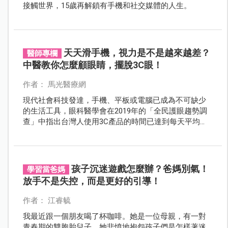
接觸世界，15歲再解鎖有手機和社交媒體的人生。
天天滑手機，視力是不是越來越差？
醫師專欄
中醫教你怎麼顧眼睛，擺脫3C眼！
作者： 馬光醫療網
現代社會科技發達，手機、平板或電腦已成為不可缺少
的生活工具，眼科醫學會在2019年的「全民護眼趨勢調
查」中指出台灣人使用3C產品的時間已達到每天平均
10.7小時，也就是說扣掉睡眠時間之後，一天中有超過三
分之二的時間都在盯著螢幕，也引發了許多現代眼部的
文明病。
孩子沉迷遊戲怎麼辦？爸媽別氣！
學習當爸媽
放手不是失控，而是更好的引導！
作者： 江睿毓
我最近跟一個朋友喝了杯咖啡。她是一位母親，有一對
青春期的雙胞胎兒子。她悲憤地抱怨孩子們是怎樣著迷