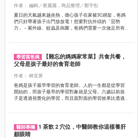
作者： 編輯／蔡麗麗，商品整理／鄭宇彤
夏日的天氣越來越炎熱，擔心孩子在家被3C綁架，爸媽
們只好帶著孩子出門放放電！想要對抗外頭的「惡勢
力」－紫外線、蚊蟲及病菌，爸媽們需要一次做足所有
準備工作。媽媽包內別忘了帶齊防曬、防蚊、消毒等用
品，有效為孩子肌膚建立起一道保護層，不讓環境中的
不良因子有機可趁。
【難忘的媽媽家常菜】共食共餐，
學習當爸媽
父母是孩子最好的食育老師
作者： 林宜屏
爸媽是孩子最早學習的食育老師。人的一生都是從學習
開始的，而孩子最早的學習對象就是父母。六歲以前孩
子是透過視覺化的學習，而且面對面的學習效果比透過
3C等效果要好上太多！
1 茶飲 2 穴位，中醫師教你這樣養肝
醫師專欄
顧眼睛