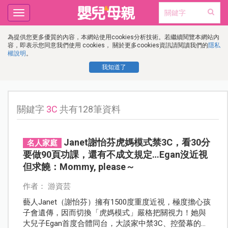
Toggle
navigation
為提供您更多優質的內容，本網站使用cookies分析技術。若繼續閱覽本網站內
容，即表示您同意我們使用 cookies， 關於更多cookies資訊請閱讀我們的
隱私
權說明
。
我知道了
關鍵字
3C
共有128筆資料
Janet謝怡芬虎媽模式禁3C，看30分
名人家庭
要做90頁功課，還有不成文規定…Egan沒近視
但求饒：Mommy, please～
作者： 游資芸
藝人Janet（謝怡芬）擁有1500度重度近視，極度擔心孩
子會遺傳，因而切換「虎媽模式」嚴格把關視力！她與
大兒子Egan首度合體同台，大談家中禁3C、控螢幕的妙