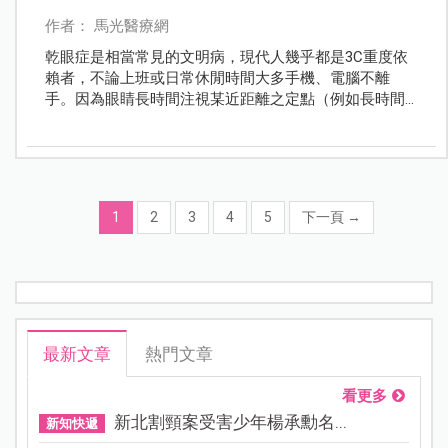
作者： 馬光醫療網
乾眼症是相當常見的文明病，現代人幾乎都是3C重度依
賴者，不論上班或日常休閒時間大多手機、電腦不離
手。因為眼睛長時間注視某近距離之定點（例如長時間
使用手機、電腦），眨眼的頻率會變低，容易造成眼球
滋潤不足、眼睛乾澀疲勞而誘發乾眼症。
1
2
3
4
5
下一頁
→
最新文章
熱門文章
看更多
新北割頸案受害少年楊承勳名...
新知快遞