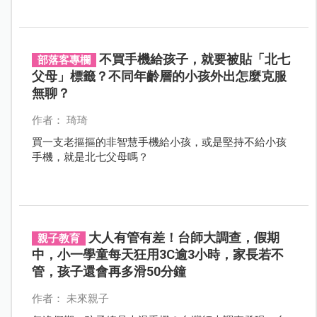
招。從限定3C時間、不同時雙螢幕到大人以身作則，
Egan雖無近視仍忍不住求饒，母子互動既溫馨又逗趣！
不買手機給孩子，就要被貼「北七
部落客專欄
父母」標籤？不同年齡層的小孩外出怎麼克服
無聊？
作者： 琦琦
買一支老摳摳的非智慧手機給小孩，或是堅持不給小孩
手機，就是北七父母嗎？
大人有管有差！台師大調查，假期
親子教育
中，小一學童每天狂用3C逾3小時，家長若不
管，孩子還會再多滑50分鐘
作者： 未來親子