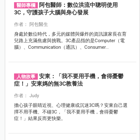
他們與人溝通的黃金機會。
阿包醫師：數位洪流中聰明使用
醫師專欄
3C，守護孩子大腦與身心發展
作者： 阿包醫生
身處於數位時代，多元的媒體與爆炸的資訊讓家長在育
兒路上充滿焦慮與挑戰。3C產品指的是Computer（電
腦）、Communication（通訊）、Consumer
Electronics（消費性電子產品），涵蓋了電腦、手機、平
板、數位相機、智慧家電等眾多產品，以下內文提到的
3C產品主要指手機、平板和電視。
安東：「我不要用手機，會得憂鬱
人物故事
症！」安東媽的無3C教養法
作者： Judy
擔心孩子眼睛近視、心理健康或沉迷3C嗎？安東自己選
擇不用手機、不碰3C，「我不要用手機，會得憂鬱
症！」結果反而更快樂。