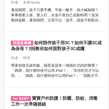
作者： 未來family
暑假期間，孩子只要手機、平板一離手，就大喊無聊？
事事都要人催、要人盯，永遠不會自己規劃時間？資深
教師提醒，暑假期間，父母可以「放手」讓孩子輕鬆自
在點兒，但假若完全「放生」，難免有孩子會虛度時
光，開學後就得慎防學習力滑落、難以銜接了。
如何陪伴孩子用3C？如何不讓3C成
部落客專欄
為保母？3招教你如何面對孩子3C成癮
作者： 琦琦
帶著包喵兄妹吃飯，隔壁桌迎來一陣跳針式的吵雜聲！
「媽媽，我什麼時候可以用 iPad？」「等你吃完才可以
用。」「媽媽，我什麼時候可以用iPad？」「我剛才不是
說等你吃完才可以用嗎？」「媽媽，我……」，就這樣約
莫 10 歲大的男孩不斷跳針式的詢問，彷彿多問幾次媽媽
就會心軟答應般的繼續問，然而整場吃飯下來，媽媽仍
沒鬆口，只是我瞄到，媽媽自己也在用 iPad 玩著手遊。
寶寶戶外防護！防曬、防蚊、消毒
for BABY
工作一次準備就緒