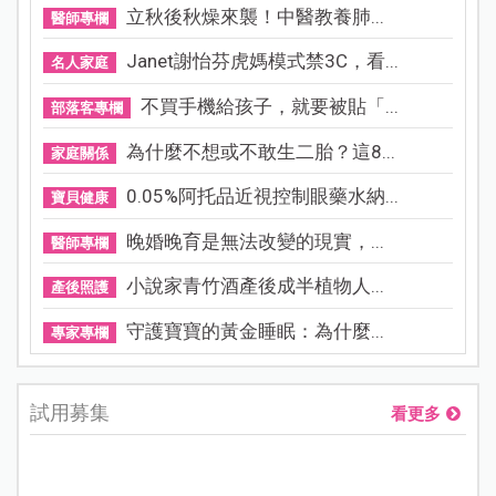
立秋後秋燥來襲！中醫教養肺...
醫師專欄
Janet謝怡芬虎媽模式禁3C，看...
名人家庭
不買手機給孩子，就要被貼「...
部落客專欄
為什麼不想或不敢生二胎？這8...
家庭關係
0.05%阿托品近視控制眼藥水納...
寶貝健康
晚婚晚育是無法改變的現實，...
醫師專欄
小說家青竹酒產後成半植物人...
產後照護
守護寶寶的黃金睡眠：為什麼...
專家專欄
試用募集
看更多