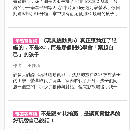
每逢假期，孩子總是大滑手機？台灣師大調查發現，台
灣的小一學童平均每天花1小時又25分鐘盯著螢幕、假日
則達3小時又6分鐘，家中沒有訂定使用3C規範的孩子，
還滑得更兇；建議家長多費心，常帶孩子外出運動、陪
伴孩子從事其他活動等，趁著開學之際，降低孩子對手
機的依賴。
《玩具總動員5》真正讓我紅了眼
學習當爸媽
眶的，不是3C，而是那個開始學會「藏起自
己」的孩子
作者： 王佳琦
許多人討論《玩具總動員5》，焦點總放在3C科技對孩子
的衝擊：螢幕取代了玩具，室內取代了戶外，孩子們同
處一個空間，卻少了眼神與對話。但電影散場後，我一
直忘不了的，卻不是那些科技產品。而是那個拼命想融
入群體、最後卻開始默默把自己藏起來的孩子。那一
幕，讓我想起自己的女兒。
不是跟3C比輸贏，是讓真實世界的
部落客專欄
好玩替自己說話！