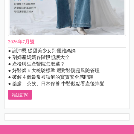
2026年7月號
● 謝沛恩 從甜美少女到優雅媽媽
● 剖婦產媽媽各階段照護大全
● 產檢與生產醫院怎麼選？
● 好醫師５大檢驗標準 選對醫院是風險管理
● 破解４個最常被誤解的寶寶安全感問題
● 藥膳、茶飲、日常保養 中醫觀點看產後掉髮
雜誌訂閱