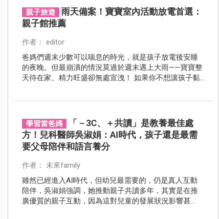
雨天備案！寶寶室內活動放電首選：
親子旅遊
親子館推薦
作者： editor
爸媽們週末少數可以喘息的時光，就是孩子放電後安睡
的夜晚。但最崩潰的情況莫過於週末遇上大雨——寶寶整
天待在家、精力旺盛卻無處宣洩！ 如果你不想讓孩子黏
著 3C、不想再洗一堆濕衣服、不想冒雨外出又怕感冒，
那你就需要一個可靠的雨天備案。這時，「親子館」就
是最方便安心的選擇！
「－3C、＋共讀」是教養最佳處
學習當爸媽
方！兒科醫師吳淑娟：AI時代，孩子還是最需
要父母陪伴和語言養分
作者： 未來family
雖然已經進入AI時代，但幼兒最需要的，仍是真人互動
陪伴，吳淑娟強調，她推動親子共讀多年，其實是在推
廣優質的親子互動，因為這對兒童的發展狀況影響甚
鉅。