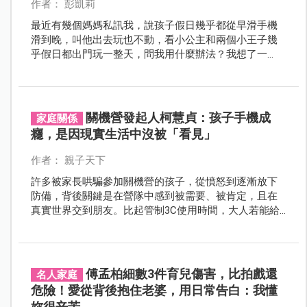
作者： 彭凱莉
最近有幾個媽媽私訊我，說孩子假日幾乎都從早滑手機
滑到晚，叫他出去玩也不動，看小公主和兩個小王子幾
乎假日都出門玩一整天，問我用什麼辦法？我想了一
下，好像自己也沒有什麼厲害的管理方法，唯一比較常
做的就是不斷陪他們發現好玩的事～
關機營發起人柯慧貞：孩子手機成
家庭關係
癮，是因現實生活中沒被「看見」
作者： 親子天下
許多被家長哄騙參加關機營的孩子，從憤怒到逐漸放下
防備，背後關鍵是在營隊中感到被需要、被肯定，且在
真實世界交到朋友。比起管制3C使用時間，大人若能給
予自信、創造接納孩子的環境，更有機會協助擺脫網路
成癮。
傅孟柏細數3件育兒傷害，比拍戲還
名人家庭
危險！愛從背後抱住老婆，用日常告白：我懂
妳很辛苦