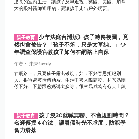
過長的室內生活，讓孩子及早近視，英國、美國、加拿
大的眼科醫師皆呼籲，要讓孩子走出戶外玩耍。
少年法庭台灣版》孩子轉傳梗圖，竟
親子教育
然也會被告？「孩子不笨，只是太單純。」少
年調查保護官教孩子如何在網路上自保
作者： 未來family
在網路上，只要孩子露出破綻，如：不好意思拒絕別
人、很容易被情緒勒索、生活中被人際霸凌、和爸媽關
係不好、不想跟爸媽講太多等，很容易成為有心人士鎖
定的目標。
孩子沒3C就喊無聊、不會規劃時間？
親子教育
名師傳授４心法，讓暑假時光不虛度，防範學
習力滑落