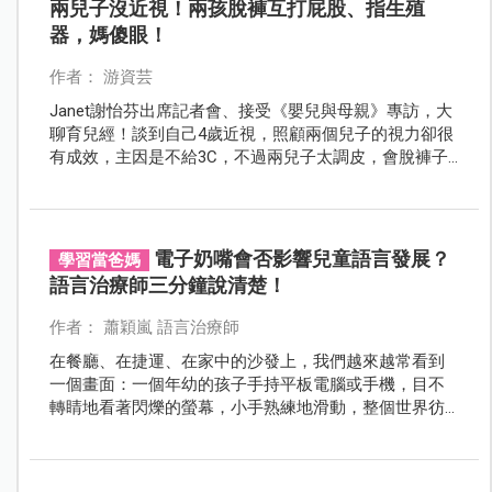
兩兒子沒近視！兩孩脫褲互打屁股、指生殖
器，媽傻眼！
作者： 游資芸
Janet謝怡芬出席記者會、接受《嬰兒與母親》專訪，大
聊育兒經！談到自己4歲近視，照顧兩個兒子的視力卻很
有成效，主因是不給3C，不過兩兒子太調皮，會脫褲子
打彼此屁股，還互指對方的生殖器，讓她又好氣又好
笑！
電子奶嘴會否影響兒童語言發展？
學習當爸媽
語言治療師三分鐘說清楚！
作者： 蕭穎嵐 語言治療師
在餐廳、在捷運、在家中的沙發上，我們越來越常看到
一個畫面：一個年幼的孩子手持平板電腦或手機，目不
轉睛地看著閃爍的螢幕，小手熟練地滑動，整個世界彷
彿與他無關。這個能讓孩子瞬間安靜下來的「電子奶
嘴」，已成為許多現代家庭的育兒法寶。然而，我們為
孩子遞上的「電子奶嘴」，或許在不知不覺間，減少了