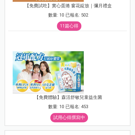
【免費試吃】實心蛋捲 窗花綻放｜彌月禮盒
數量: 10 已報名: 502
11篇心得
【免費體驗】森活舒敏兒童益生菌
數量: 10 已報名: 453
試用心得撰寫中