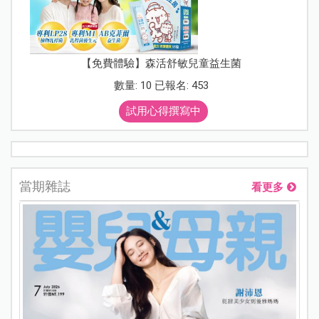
【免費體驗】森活舒敏兒童益生菌
數量: 10 已報名: 453
試用心得撰寫中
當期雜誌
看更多