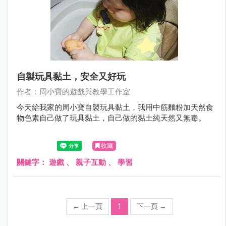
自製玩具黏土，安全又好玩
作者：周小寶的遊戲與教學工作室
今天給我家的周小寶自製玩具黏土，我用中筋麵粉加天然食
物色素自己做了玩具黏土，自己做的黏土純天然又無毒。
收藏
關鍵字：
遊戲
、
親子互動
、
學習
←
上一頁
1
下一頁
→