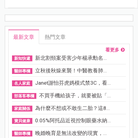
最新文章
熱門文章
看更多
新北割頸案受害少年楊承勳名...
新知快遞
立秋後秋燥來襲！中醫教養肺...
醫師專欄
Janet謝怡芬虎媽模式禁3C，看...
名人家庭
不買手機給孩子，就要被貼「...
部落客專欄
為什麼不想或不敢生二胎？這8...
家庭關係
0.05%阿托品近視控制眼藥水納...
寶貝健康
晚婚晚育是無法改變的現實，...
醫師專欄