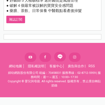
● 好醫師５大檢驗標準 選對醫院是風險管理
● 破解４個最常被誤解的寶寶安全感問題
● 藥膳、茶飲、日常保養 中醫觀點看產後掉髮
雜誌訂閱
網站地圖
│
隱私權說明
│
客服中心
│
廣告與合作
|
RSS
婦幼網路股份有限公司 統編：70458331 服務專線：02-8712-5959 | 服
務時間：週一～週五：10:00~17:30
Copyright © 嬰兒與母親. All rights reserved. 版權所有，禁止擅自轉貼
節錄