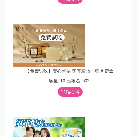
【免費試吃】實心蛋捲 窗花綻放｜彌月禮盒
數量: 10 已報名: 502
11篇心得