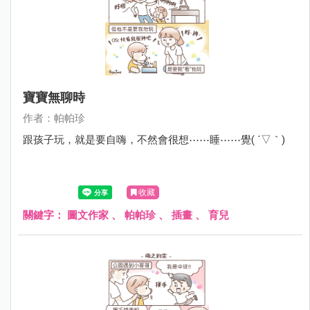
寶寶無聊時
作者：帕帕珍
跟孩子玩，就是要自嗨，不然會很想⋯⋯睡⋯⋯覺( ´▽｀)
收藏
關鍵字：
圖文作家
、
帕帕珍
、
插畫
、
育兒