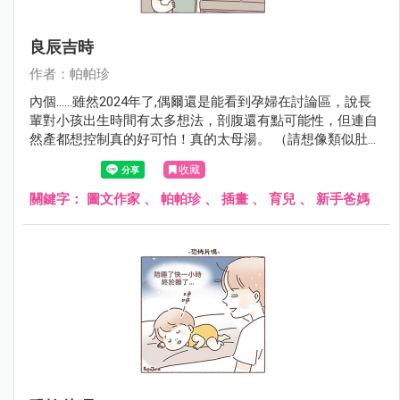
良辰吉時
作者：帕帕珍
內個......雖然2024年了,偶爾還是能看到孕婦在討論區，說長
輩對小孩出生時間有太多想法，剖腹還有點可能性，但連自
然產都想控制真的好可怕！真的太母湯。 （請想像類似肚子
痛又被車子輾過肚子，然後又想大便被要求憋住的感受）
收藏
關鍵字：
圖文作家
、
帕帕珍
、
插畫
、
育兒
、
新手爸媽