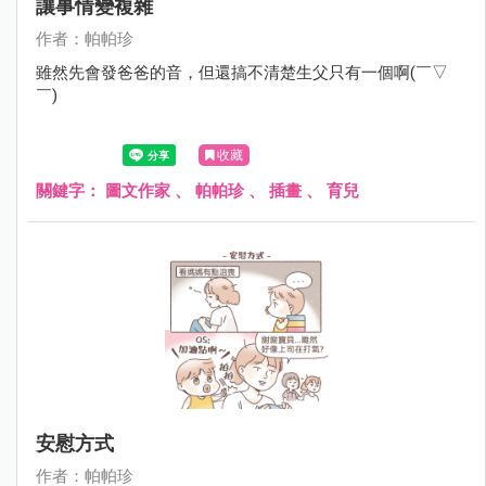
讓事情變複雜
作者：帕帕珍
雖然先會發爸爸的音，但還搞不清楚生父只有一個啊(￣▽
￣)
收藏
關鍵字：
圖文作家
、
帕帕珍
、
插畫
、
育兒
安慰方式
作者：帕帕珍