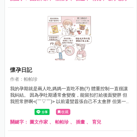
懷孕日記
作者：帕帕珍
我的孕期就是兩人吃,媽媽一直吃不飽(?) 體重控制一直很讓
我糾結。 因為孕吐期通常會變瘦，能留扣打給後面變胖 但
我照常胖啊<(￣▽￣)> 以前還蠻囂張自己不太會胖 但第一次
紀錄46。18w我就52了。 通常建議整個孕期重10-14kg 剩
收藏
下的日子留給8kg，我開始沒保握勒（腋下冒汗 ) 最後我決定
轉念，嗯。 應該是第一次紀錄的體重被量太輕了吧～￣▽￣
關鍵字：
圖文作家
、
帕帕珍
、
插畫
、
育兒
(摸下巴)