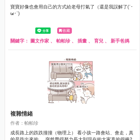
寶寶好像也會用自己的方式給老母打氣了（還是我誤解了(´･
ω･`)
收藏
關鍵字：
圖文作家
、
帕帕珍
、
插畫
、
育兒
、
新手爸媽
複雜情緒
作者：帕帕珍
成長路上的跌跌撞撞（物理上） 看小孩一路會站、會走，真
的是跌出來的...... 突然覺得努力長大到現在的大家真的很棒?