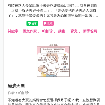
有時被路人長輩說送小孩去托嬰或幼幼班時...... 就會被揶揄：
「這麼小就送去好可憐......」、「媽媽要把你送去給人虐待
了」，就覺得蠻傻眼的！尤其最近恐怖虐兒新聞一出來，討
論度很高，大家就更關注相關從業人員其實保母的年齡斷層
收藏
很大，有六成都50歲以上......真的不難理解年輕人不想投入這
份行業。只能感謝小虎的保母讓我蠻放心的，真的薪資有
關鍵字：
圖文作家
、
帕帕珍
、
插畫
、
育兒
、
新手爸媽
價，專業與耐心無價啊.....
顧孩天團
作者：帕帕珍
不知道有大寶的媽媽會怎麼選擇做月子呢？ 我一直沒想到要
請長輩帶，因為真心覺得帶小小孩完全體力活！ 小虎現在是