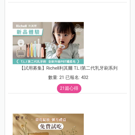
【試用募集】Richell利其爾 T.L.I第二代乳牙刷系列
數量: 21 已報名: 432
21篇心得