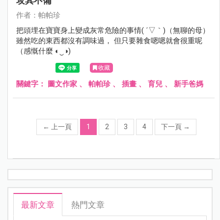
攻其不備
作者：帕帕珍
把頭埋在寶寶身上變成灰常危險的事情( ´▽｀)（無聊的母）
雖然吃的東西都沒有調味過， 但只要雜食嗯嗯就會很重呢
（感慨什麼 ◐‿◑)
收藏
關鍵字：
圖文作家
、
帕帕珍
、
插畫
、
育兒
、
新手爸媽
←
上一頁
1
2
3
4
下一頁
→
最新文章
熱門文章