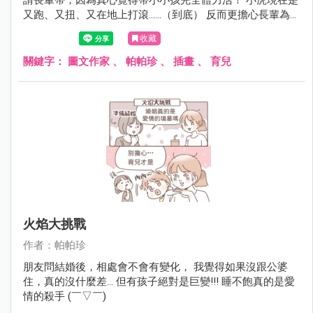
又跑、又扭、又在地上打滾......（到底） 反而更擔心長輩為了
追小孩、抱小孩扭到腰還是跌倒之類～
收藏
關鍵字：
圖文作家
、
帕帕珍
、
插畫
、
育兒
火焰大挑戰
作者：帕帕珍
朋友問結婚後，相處會不會有變化， 我覺得如果沒跟公婆
住，真的沒什麼差... 但有孩子絕對是巨變!!! 睡不飽真的是愛
情的殺手 (￣▽￣)