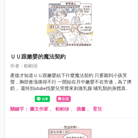
ＵＵ跟嫩嬰的魔法契約
作者：帕帕珍
產後才知道ＵＵ跟嫩嬰結下什麼魔法契約 只要聽到小孩哭
聲，胸部會漲痛得不行 一開始在月中嫩嬰不在旁邊，為了擠
奶， 還特別utube找嬰兒哭聲來刺激乳腺 哺乳類的身體真的
很不可思議啊（再次讚嘆）
收藏
關鍵字：
圖文作家
、
帕帕珍
、
插畫
、
育兒