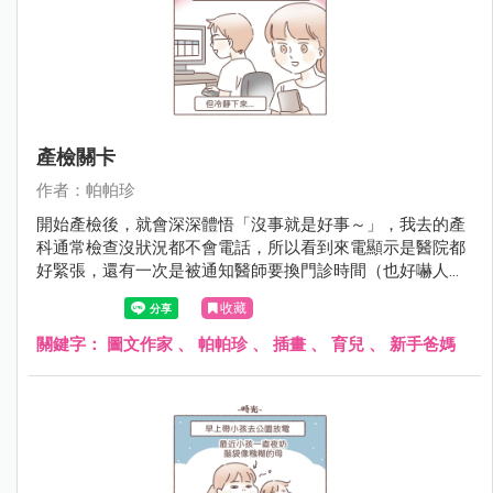
產檢關卡
作者：帕帕珍
開始產檢後，就會深深體悟「沒事就是好事～」，我去的產
科通常檢查沒狀況都不會電話，所以看到來電顯示是醫院都
好緊張，還有一次是被通知醫師要換門診時間（也好嚇人
啊！）現在網路太方便，會查到很多準爸媽分享許多虛驚一
收藏
場的檢查報告 （通常第一次檢查異常,會再被要求第二次更精
細的檢查），或真的有狀況的......看了都會跟著很難過 (｡･
關鍵字：
圖文作家
、
帕帕珍
、
插畫
、
育兒
、
新手爸媽
ω･｡)。