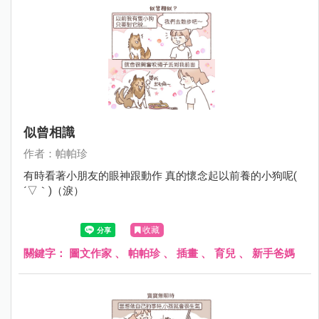
似曾相識
作者：帕帕珍
有時看著小朋友的眼神跟動作 真的懷念起以前養的小狗呢(
´▽｀)（淚）
收藏
關鍵字：
圖文作家
、
帕帕珍
、
插畫
、
育兒
、
新手爸媽