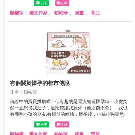
收藏
關鍵字：
圖文作家
、
帕帕珍
、
插畫
、
育兒
有個關於懷孕的都市傳說
作者：帕帕珍
傳說中的寶寶拱橋式！但有趣的是還沒知道懷孕時⋯小虎突
然一直想摸我肚子，這比較讓我意外（他之前不會），我也
有養毛小孩的朋友,有類似的經驗，懷孕後，小貓小狗突然不
會去踏她們的肚子，這是什麼生物的感測器嗎～～～
收藏
關鍵字：
圖文作家
、
帕帕珍
、
插畫
、
育兒