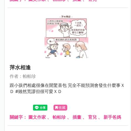
萍水相逢
作者：帕帕珍
跟小孩們相處很像在開驚喜包 完全不能預測會發生什麼事Ｘ
Ｄ #雖然荒謬但很可愛ＸＤ
收藏
關鍵字：
圖文作家
、
帕帕珍
、
插畫
、
育兒
、
新手爸媽