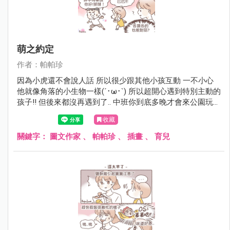
萌之約定
作者：帕帕珍
因為小虎還不會說人話 所以很少跟其他小孩互動 一不小心
他就像角落的小生物一樣(´･ω･`) 所以超開心遇到特別主動的
孩子!! 但後來都沒再遇到了.. 中班你到底多晚才會來公園玩呀
(￣▽￣)
收藏
關鍵字：
圖文作家
、
帕帕珍
、
插畫
、
育兒