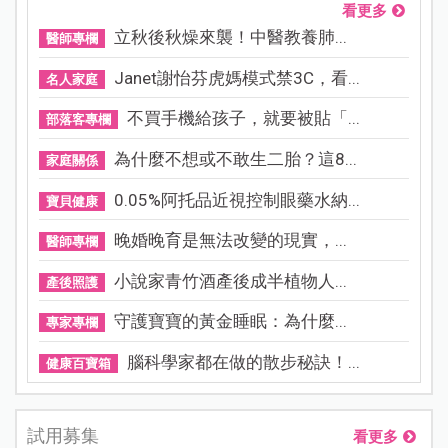
看更多
立秋後秋燥來襲！中醫教養肺...
醫師專欄
Janet謝怡芬虎媽模式禁3C，看...
名人家庭
不買手機給孩子，就要被貼「...
部落客專欄
為什麼不想或不敢生二胎？這8...
家庭關係
0.05%阿托品近視控制眼藥水納...
寶貝健康
晚婚晚育是無法改變的現實，...
醫師專欄
小說家青竹酒產後成半植物人...
產後照護
守護寶寶的黃金睡眠：為什麼...
專家專欄
腦科學家都在做的散步秘訣！...
健康百寶箱
試用募集
看更多