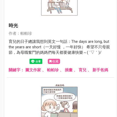
時光
作者：帕帕珍
育兒的日子總讓我想到英文一句話：The days are long, but
the years are short（一天好慢 ，一年好快） 希望不只母親
節，為母職奮鬥的媽媽們每天都要健康快樂～( ´▽｀)/
收藏
關鍵字：
圖文作家
、
帕帕珍
、
插畫
、
育兒
、
新手爸媽