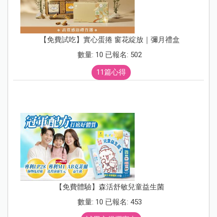
【免費試吃】實心蛋捲 窗花綻放｜彌月禮盒
數量: 10 已報名: 502
11篇心得
【免費體驗】森活舒敏兒童益生菌
數量: 10 已報名: 453