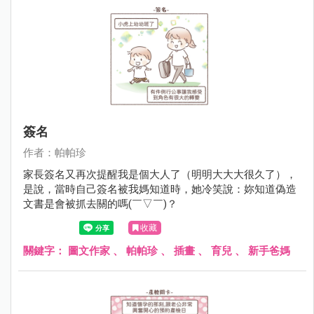
簽名
作者：帕帕珍
家長簽名又再次提醒我是個大人了（明明大大大很久了），
是說，當時自己簽名被我媽知道時，她冷笑說：妳知道偽造
文書是會被抓去關的嗎(￣▽￣)？
收藏
關鍵字：
圖文作家
、
帕帕珍
、
插畫
、
育兒
、
新手爸媽