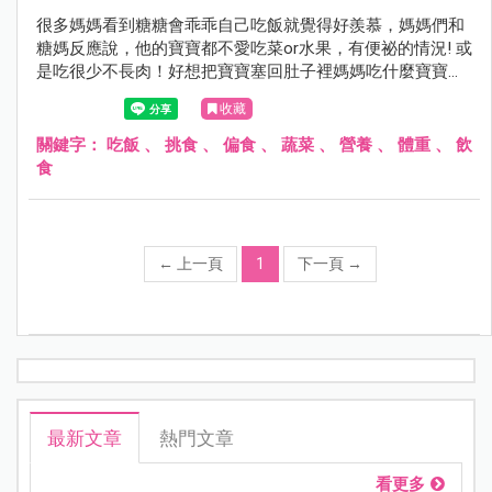
很多媽媽看到糖糖會乖乖自己吃飯就覺得好羨慕，媽媽們和
糖媽反應說，他的寶寶都不愛吃菜or水果，有便祕的情況! 或
是吃很少不長肉！好想把寶寶塞回肚子裡媽媽吃什麼寶寶就
吃什麼還簡單一點！分享一下糖媽的方式給大家參考。
收藏
關鍵字：
吃飯
、
挑食
、
偏食
、
蔬菜
、
營養
、
體重
、
飲
食
←
上一頁
1
下一頁
→
最新文章
熱門文章
看更多