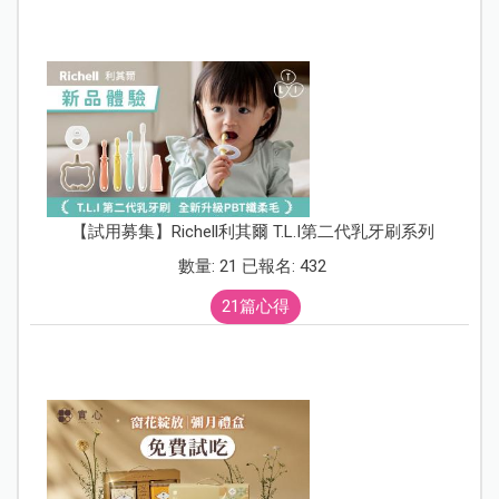
【試用募集】Richell利其爾 T.L.I第二代乳牙刷系列
數量: 21 已報名: 432
21篇心得