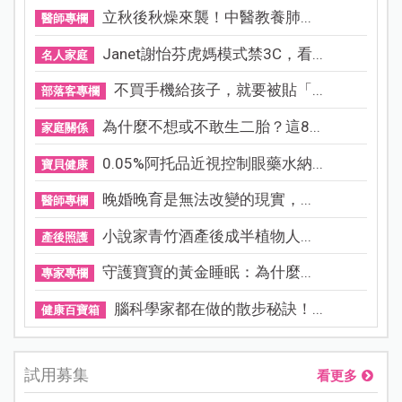
立秋後秋燥來襲！中醫教養肺...
醫師專欄
Janet謝怡芬虎媽模式禁3C，看...
名人家庭
不買手機給孩子，就要被貼「...
部落客專欄
為什麼不想或不敢生二胎？這8...
家庭關係
0.05%阿托品近視控制眼藥水納...
寶貝健康
晚婚晚育是無法改變的現實，...
醫師專欄
小說家青竹酒產後成半植物人...
產後照護
守護寶寶的黃金睡眠：為什麼...
專家專欄
腦科學家都在做的散步秘訣！...
健康百寶箱
試用募集
看更多