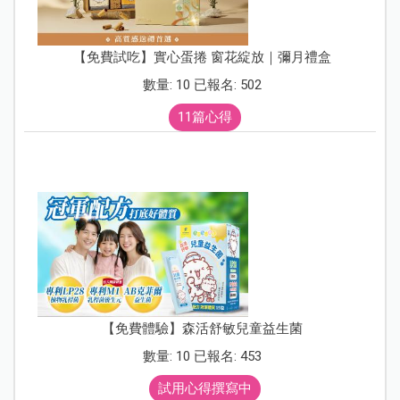
【免費試吃】實心蛋捲 窗花綻放｜彌月禮盒
數量: 10 已報名: 502
11篇心得
【免費體驗】森活舒敏兒童益生菌
數量: 10 已報名: 453
試用心得撰寫中