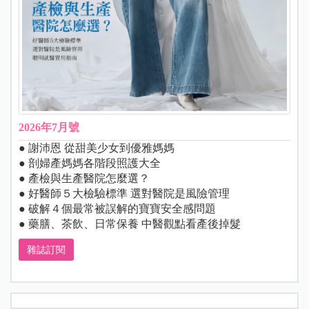
2026年7月號
● 謝沛恩 從甜美少女到優雅媽媽
● 剖婦產媽媽各階段照護大全
● 產檢與生產醫院怎麼選？
● 好醫師５大檢驗標準 選對醫院是風險管理
● 破解４個最常被誤解的寶寶安全感問題
● 藥膳、茶飲、日常保養 中醫觀點看產後掉髮
雜誌訂閱