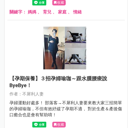
收藏
輩隨時幫忙、沒能托嬰、沒能請個打雜的)，很多事情就是無
解、生活就是忙、茫、盲。我們無法擺爛，全職媽媽經常被
關鍵字：
媽媽
、
育兒
、
家庭
、
情緒
這樣的生活壓的喘不過氣來，過不去的時候，就眼不見為淨
吧！給自己十分鐘眼不見為淨，冷靜下來後~就會發現混亂
的生活中還是有很多美好。
【孕期保養】３招孕婦瑜珈～跟水腫腰痠說
ByeBye！
作者：不犀利人妻
孕婦運動好處多！ 部落客→不犀利人妻要來教大家三招簡單
的孕婦瑜珈，不但有效紓緩了孕期不適， 對於生產＆產後傷
口癒合也是會有幫助唷！
收藏