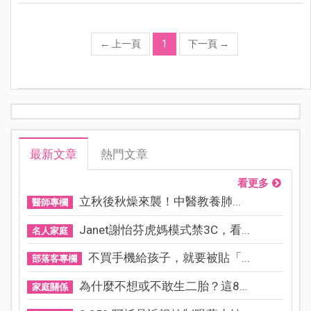
←
上一頁
1
下一頁
→
最新文章
熱門文章
看更多
立秋後秋燥來襲！中醫教養肺...
醫師專欄
Janet謝怡芬虎媽模式禁3C，看...
名人家庭
不買手機給孩子，就要被貼「...
部落客專欄
為什麼不想或不敢生二胎？這8...
家庭關係