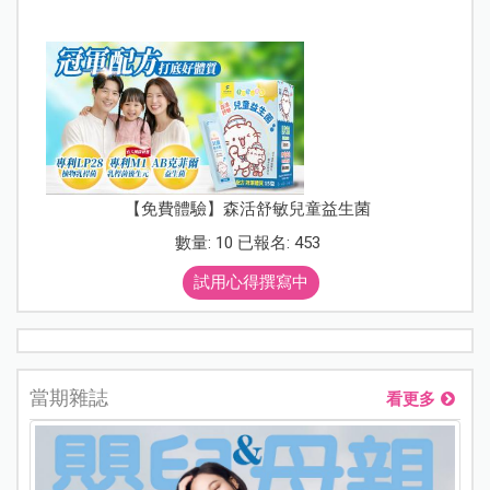
【免費體驗】森活舒敏兒童益生菌
數量: 10 已報名: 453
試用心得撰寫中
當期雜誌
看更多