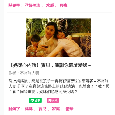
關鍵字：
孕婦瑜珈
、
水腫
、
腰痠
【媽咪心內話】寶貝，謝謝你這麼愛我～
作者：不犀利人妻
當上媽媽後，總是被孩子一再挑戰理智線的部落客→不犀利
人妻 分享了在育兒這條路上的點點滴滴，也體會了＂教＂與
＂養＂同等重要，媽咪們也感同身受嗎？
收藏
關鍵字：
媽媽
、
育兒
、
家庭
、
情緒