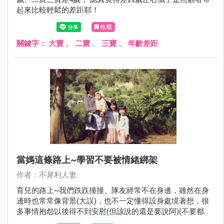
起來比較輕鬆的差距耶！
收藏
關鍵字：
大寶
、
二寶
、
三寶
、
年齡差距
當媽這條路上~學習不要被情緒綁架
作者：不犀利人妻
育兒的路上~我們跌跌撞撞、隊友經常不在身邊，雖然在身
邊時也常常像背景(大誤)，也不一定懂得設身處境著想，很
多事情抱怨以後得不到安慰(但該說的還是要說阿)(不要都自
己吞了)，但我們其實都知道，在沒有外援的情況下(沒有長