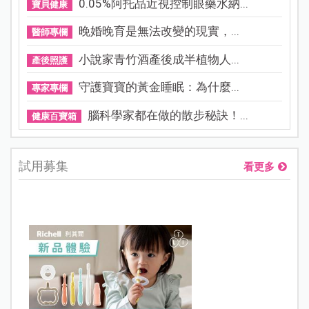
0.05%阿托品近視控制眼藥水納...
寶貝健康
晚婚晚育是無法改變的現實，...
醫師專欄
小說家青竹酒產後成半植物人...
產後照護
守護寶寶的黃金睡眠：為什麼...
專家專欄
腦科學家都在做的散步秘訣！...
健康百寶箱
試用募集
看更多