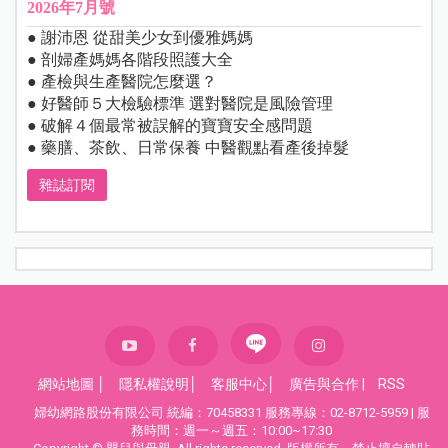
2026年7月號
● 謝沛恩 從甜美少女到優雅媽媽
● 剖婦產媽媽各階段照護大全
● 產檢與生產醫院怎麼選？
● 好醫師５大檢驗標準 選對醫院是風險管理
● 破解４個最常被誤解的寶寶安全感問題
● 藥膳、茶飲、日常保養 中醫觀點看產後掉髮
雜誌訂閱
網站地圖
│
隱私權說明
│
客服中心
│
廣告與合作
|
RSS
婦幼網路股份有限公司 統編：70458331 服務專線：02-8712-5959 | 服
務時間：週一～週五：10:00~17:30