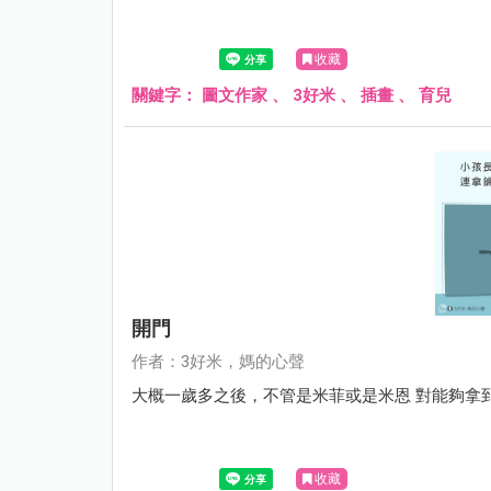
收藏
關鍵字：
圖文作家
、
3好米
、
插畫
、
育兒
開門
作者：3好米，媽的心聲
大概一歲多之後，不管是米菲或是米恩 對能夠拿到爸
收藏