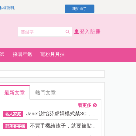
私權說明
。
我知道了
登入|註冊
師
採購年鑑
寵粉月月抽
最新文章
熱門文章
看更多
Janet謝怡芬虎媽模式禁3C，看...
名人家庭
不買手機給孩子，就要被貼「...
部落客專欄