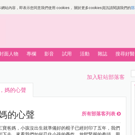
站內容，即表示您同意我們使用 cookies， 關於更多cookies資訊請閱讀我們的
隱
封面人物
專欄
影音
試用
活動
雜誌
搜尋好醫
加入駐站部落客
米，媽的心聲
，媽的心聲
所有部落客列表
三寶爸媽，小孩沒出生就準備好的棍子已經封印了五年，我們
印下去，來看我們如何忍住小孩的轟炸，放鬆緊握的拳頭，用