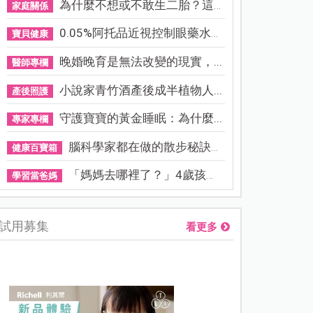
為什麼不想或不敢生二胎？這8...
家庭關係
0.05%阿托品近視控制眼藥水納...
寶貝健康
晚婚晚育是無法改變的現實，...
醫師專欄
小說家青竹酒產後成半植物人...
產後照護
守護寶寶的黃金睡眠：為什麼...
專家專欄
腦科學家都在做的散步秘訣！...
健康百寶箱
「媽媽去哪裡了？」4歲孩子還...
學習當爸媽
試用募集
看更多