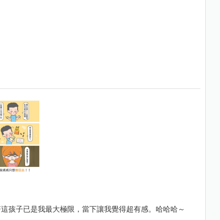
著這孩子已是我最大極限，當下讓我覺得超有感。哈哈哈～