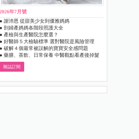
2026年7月號
● 謝沛恩 從甜美少女到優雅媽媽
● 剖婦產媽媽各階段照護大全
● 產檢與生產醫院怎麼選？
● 好醫師５大檢驗標準 選對醫院是風險管理
● 破解４個最常被誤解的寶寶安全感問題
● 藥膳、茶飲、日常保養 中醫觀點看產後掉髮
雜誌訂閱