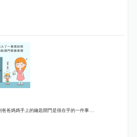
爸媽媽手上的鑰匙開門是很在乎的一件事......