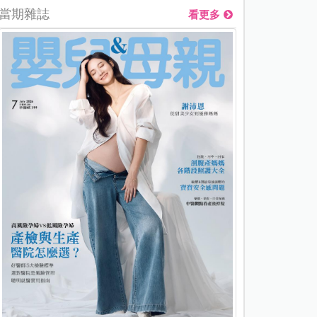
當期雜誌
看更多