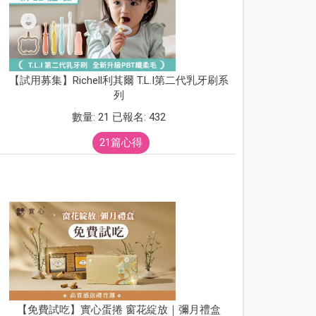
【試用募集】Richell利其爾 T.L.I第二代乳牙刷系
列
數量: 21 已報名: 432
21篇心得
【免費試吃】實心蛋捲 窗花綻放｜彌月禮盒