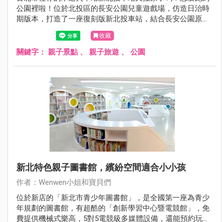
公園裡啦！位於北投區的長安公園兒童遊戲場，仿造日治時
期版本，打造了一座復刻版新北投車站，結合長安公園原有
的磨石溜滑梯及攀爬架～搖身一變成為充滿日式復古風情的
收藏
挑戰型溜滑梯~增設小小孩的溜滑梯、以及搖搖馬、吊床、
新款翹翹板，加上草地上鮮紅的小火車頭和車廂， 真的是好
關鍵字：
親子景點
、
親子旅遊
、
公園
吸睛的兒童遊戲場，一開放就吸引好多小朋友來遊玩！
新北特色親子圖書館，繽紛空間適合小小孩
作者：Wenwen小姐和寶貝們
位於新店的「新北市青少年圖書館」，是全國第一座為青少
年規劃的圖書館，有超酷的「創新學習中心暨電競館」，免
費提供機械式樂高，5對5電競級多媒體設備，還能預約玩