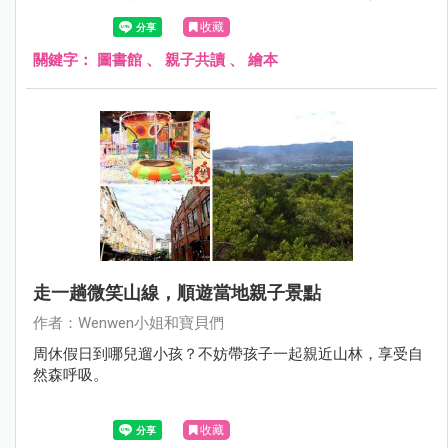
Switch！不定期舉辦科技類創新學習課程，還有適合小組做
收藏
報告的「互動討論區」、半戶外「街舞區」。四樓舒適的親
子共讀區，繽紛的空間，藏著圓形的秘密基地，也是適合兒
關鍵字：
圖書館
、
親子共讀
、
繪本
童的新店親子好去處唷！這個下午就在新北市青少年圖書
館，先看書再運動，傍晚到碧潭散步吃美食，真的是悠閒的
周末行程。
走一趟微笑山線，順遊當地親子景點
作者：Wenwen小姐和寶貝們
周休假日到哪兒遛小孩？不妨帶孩子一起親近山林，享受自
然森呼吸。
收藏