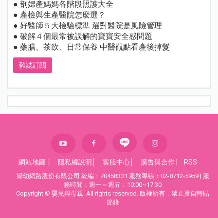
● 剖婦產媽媽各階段照護大全
● 產檢與生產醫院怎麼選？
● 好醫師５大檢驗標準 選對醫院是風險管理
● 破解４個最常被誤解的寶寶安全感問題
● 藥膳、茶飲、日常保養 中醫觀點看產後掉髮
雜誌訂閱
網站地圖
│
隱私權說明
│
客服中心
│
廣告與合作
|
RSS
婦幼網路股份有限公司 統編：70458331 服務專線：02-8712-5959 | 服
務時間：週一～週五：10:00~17:30
Copyright © 嬰兒與母親. All rights reserved. 版權所有，禁止擅自轉貼
節錄