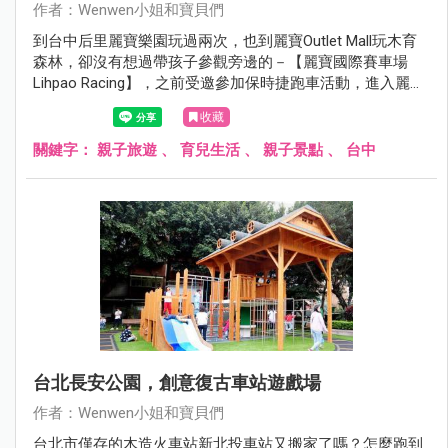
作者：Wenwen小姐和寶貝們
到台中后里麗寶樂園玩過兩次，也到麗寶Outlet Mall玩木育
森林，卻沒有想過帶孩子參觀旁邊的－【麗寶國際賽車場
Lihpao Racing】，之前受邀參加保時捷跑車活動，進入麗寶
賽車場才發現，這裡有好多帥氣的賽車、跑車、摩托車...而
收藏
且是免費參觀耶！
關鍵字：
親子旅遊
、
育兒生活
、
親子景點
、
台中
台北長安公園，創意復古車站遊戲場
作者：Wenwen小姐和寶貝們
台北市僅存的木造火車站新北投車站又搬家了嗎？怎麼跑到