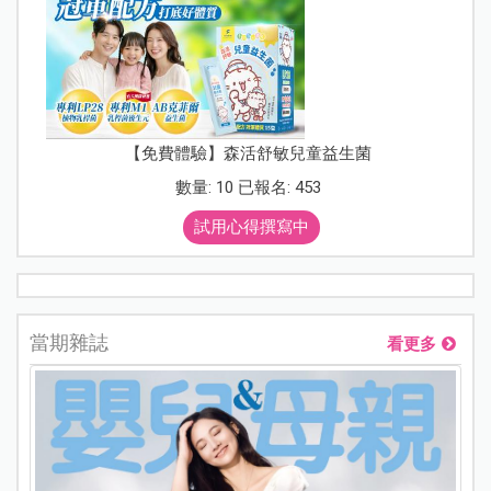
【免費體驗】森活舒敏兒童益生菌
數量: 10 已報名: 453
試用心得撰寫中
當期雜誌
看更多