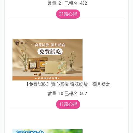
數量: 21 已報名: 432
21篇心得
【免費試吃】實心蛋捲 窗花綻放｜彌月禮盒
數量: 10 已報名: 502
11篇心得