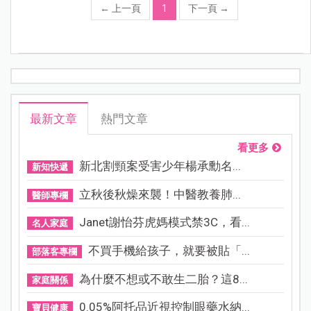
←
上一頁
1
下一頁
→
最新文章
熱門文章
看更多
新北割頸案受害少年楊承勳名...
新知快遞
立秋後秋燥來襲！中醫教養肺...
醫師專欄
Janet謝怡芬虎媽模式禁3C，看...
名人家庭
不買手機給孩子，就要被貼「...
部落客專欄
為什麼不想或不敢生二胎？這8...
家庭關係
0.05%阿托品近視控制眼藥水納...
寶貝健康