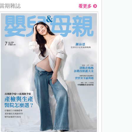
當期雜誌
看更多