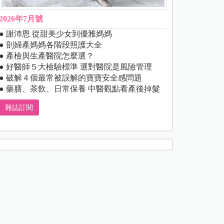
2026年7月號
● 謝沛恩 從甜美少女到優雅媽媽
● 剖婦產媽媽各階段照護大全
● 產檢與生產醫院怎麼選？
● 好醫師５大檢驗標準 選對醫院是風險管理
● 破解４個最常被誤解的寶寶安全感問題
● 藥膳、茶飲、日常保養 中醫觀點看產後掉髮
雜誌訂閱