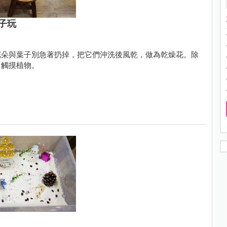
子玩
花朵與葉子別急著扔掉，把它們沖洗後風乾，做為乾燥花。除
，觸摸植物。