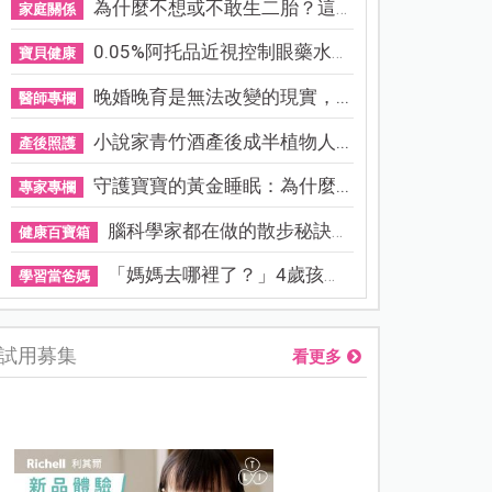
為什麼不想或不敢生二胎？這8...
家庭關係
0.05%阿托品近視控制眼藥水納...
寶貝健康
晚婚晚育是無法改變的現實，...
醫師專欄
小說家青竹酒產後成半植物人...
產後照護
守護寶寶的黃金睡眠：為什麼...
專家專欄
腦科學家都在做的散步秘訣！...
健康百寶箱
「媽媽去哪裡了？」4歲孩子還...
學習當爸媽
試用募集
看更多