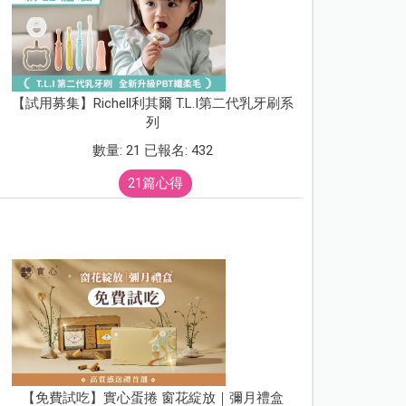
【試用募集】Richell利其爾 T.L.I第二代乳牙刷系
列
數量: 21 已報名: 432
21篇心得
【免費試吃】實心蛋捲 窗花綻放｜彌月禮盒