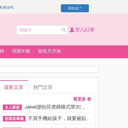
私權說明
。
我知道了
登入|註冊
師
採購年鑑
寵粉月月抽
最新文章
熱門文章
看更多
Janet謝怡芬虎媽模式禁3C，看...
名人家庭
不買手機給孩子，就要被貼「...
部落客專欄