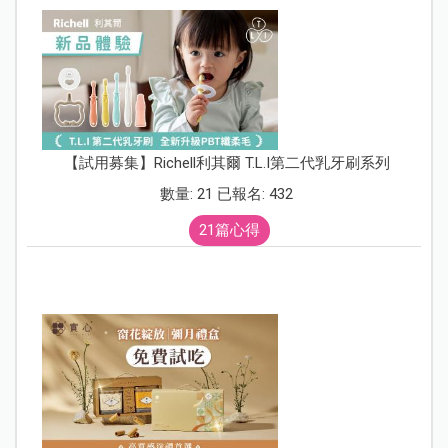
【試用募集】Richell利其爾 T.L.I第二代乳牙刷系列
數量: 21 已報名: 432
21篇心得