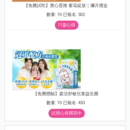
【免費試吃】實心蛋捲 窗花綻放｜彌月禮盒
數量: 10 已報名: 502
11篇心得
【免費體驗】森活舒敏兒童益生菌
數量: 10 已報名: 453
試用心得撰寫中