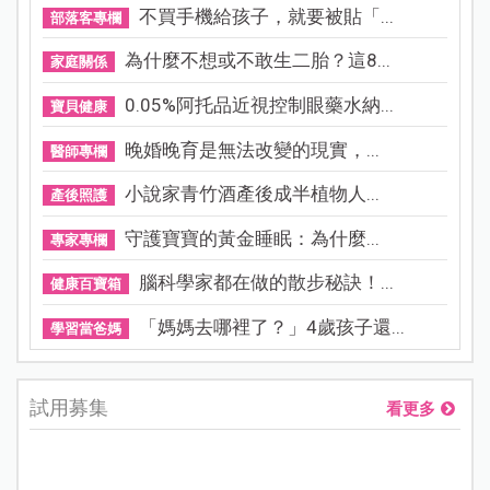
不買手機給孩子，就要被貼「...
部落客專欄
為什麼不想或不敢生二胎？這8...
家庭關係
0.05%阿托品近視控制眼藥水納...
寶貝健康
晚婚晚育是無法改變的現實，...
醫師專欄
小說家青竹酒產後成半植物人...
產後照護
守護寶寶的黃金睡眠：為什麼...
專家專欄
腦科學家都在做的散步秘訣！...
健康百寶箱
「媽媽去哪裡了？」4歲孩子還...
學習當爸媽
試用募集
看更多