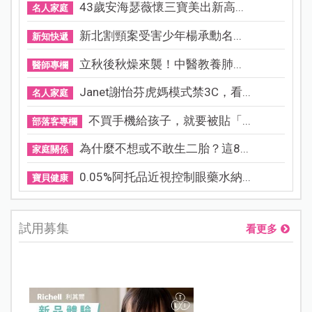
43歲安海瑟薇懷三寶美出新高...
名人家庭
新北割頸案受害少年楊承勳名...
新知快遞
立秋後秋燥來襲！中醫教養肺...
醫師專欄
Janet謝怡芬虎媽模式禁3C，看...
名人家庭
不買手機給孩子，就要被貼「...
部落客專欄
為什麼不想或不敢生二胎？這8...
家庭關係
0.05%阿托品近視控制眼藥水納...
寶貝健康
試用募集
看更多