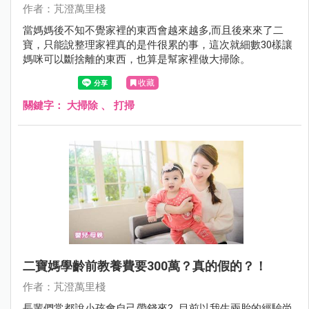
作者：芃澄萬里棧
當媽媽後不知不覺家裡的東西會越來越多,而且後來來了二
寶，只能說整理家裡真的是件很累的事，這次就細數30樣讓
媽咪可以斷捨離的東西，也算是幫家裡做大掃除。
收藏
關鍵字：
大掃除
、
打掃
二寶媽學齡前教養費要300萬？真的假的？！
作者：芃澄萬里棧
長輩們常都說小孩會自己帶錢來? 目前以我生兩胎的經驗尚