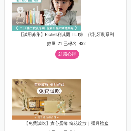
【試用募集】Richell利其爾 T.L.I第二代乳牙刷系列
數量: 21 已報名: 432
21篇心得
【免費試吃】實心蛋捲 窗花綻放｜彌月禮盒