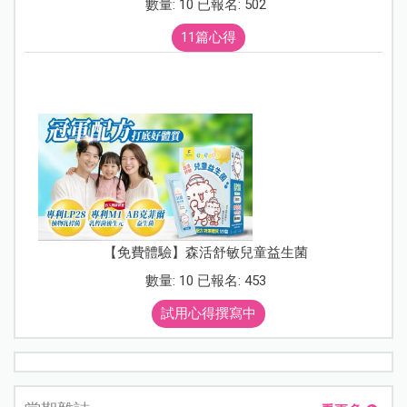
數量: 10 已報名: 502
11篇心得
【免費體驗】森活舒敏兒童益生菌
數量: 10 已報名: 453
試用心得撰寫中