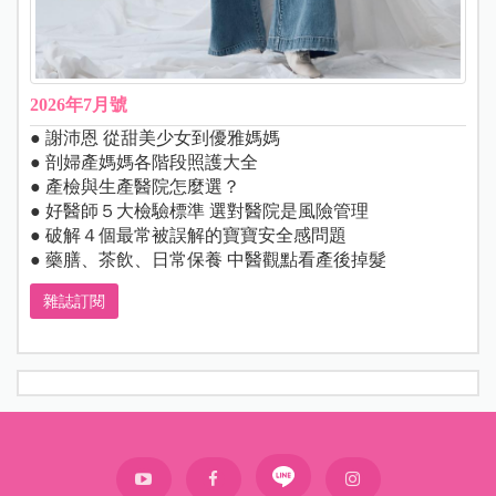
2026年7月號
● 謝沛恩 從甜美少女到優雅媽媽
● 剖婦產媽媽各階段照護大全
● 產檢與生產醫院怎麼選？
● 好醫師５大檢驗標準 選對醫院是風險管理
● 破解４個最常被誤解的寶寶安全感問題
● 藥膳、茶飲、日常保養 中醫觀點看產後掉髮
雜誌訂閱