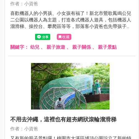
作者：小資爸
喜歡機器人的小男孩、小女孩有福了！新北市鶯歌鳳鳴公兒
二公園以機器人為主題，打造各式機器人遊具，包括機器人
溜滑梯、操控台、攀爬區等等，部落客小資爸也先帶孩子來
玩樂一番，快來看看吧～
收藏
關鍵字：
幼兒
、
親子旅遊
、
親子關係
、
親子景點
不用去沖繩，這裡也有超夯網狀滾輪溜滑梯
作者：小資爸
又有新的親子景點囉！桃園市大溪區埔頂公園設立了新的特