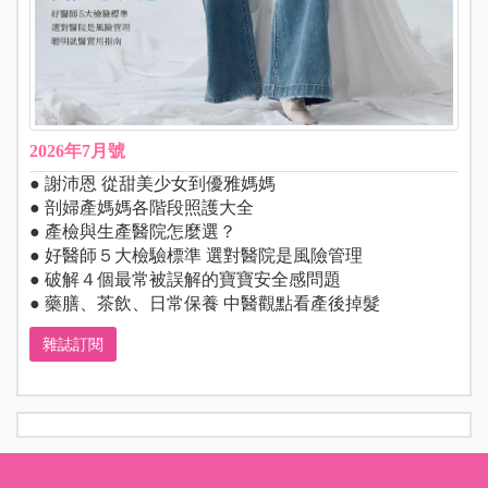
2026年7月號
● 謝沛恩 從甜美少女到優雅媽媽
● 剖婦產媽媽各階段照護大全
● 產檢與生產醫院怎麼選？
● 好醫師５大檢驗標準 選對醫院是風險管理
● 破解４個最常被誤解的寶寶安全感問題
● 藥膳、茶飲、日常保養 中醫觀點看產後掉髮
雜誌訂閱