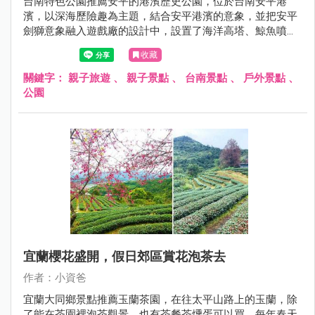
台南特色公園推薦安平的港濱歷史公園，位於台南安平港
濱，以深海歷險趣為主題，結合安平港濱的意象，並把安平
劍獅意象融入遊戲廠的設計中，設置了海洋高塔、鯨魚噴
霧、鯨魚尾巴土丘、雙軌滑溜索、繩索闖關、珊瑚礁叢噴
收藏
霧、盪鞦韆、綠藻山洞等有趣且富有挑戰性的遊具，結合安
平的定情碼頭德陽艦園區和安平古堡就是很棒的安平親子半
關鍵字：
親子旅遊
、
親子景點
、
台南景點
、
戶外景點
、
日遊、一日遊呦~現在就跟著小資爸一起來玩安平的港濱歷
公園
史公園！
宜蘭櫻花盛開，假日郊區賞花泡茶去
作者：小資爸
宜蘭大同鄉景點推薦玉蘭茶園，在往太平山路上的玉蘭，除
了能在茶園裡泡茶觀景，也有茶餐茶燻蛋可以買，每年春天