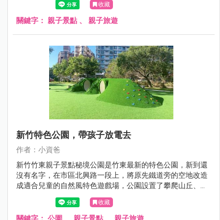
收藏
融遊戲場吧！
關鍵字：
親子景點
、
親子旅遊
新竹特色公園，帶孩子放電去
作者：小資爸
新竹竹東親子景點秘境公園是竹東最新的特色公園，新到還
沒有名字，在市區北興路一段上，將原先鐵道旁的空地改造
成適合兒童的自然風特色遊戲場，公園設置了攀爬山丘、水
管涵洞山丘、木質跳樁、蝴蝶形攀爬架、闖關遊戲組、滾輪
收藏
溜滑梯、旋轉杯、鳥巢鞦韆跟圓盤鞦韆等設施，孩子們可以
在公園裡光著腳自由奔跑，爬上山丘再滑下來，讓閒置的空
關鍵字：
公園
、
親子景點
、
親子旅遊