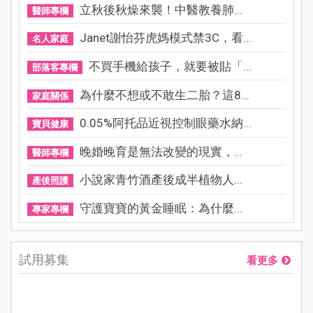
立秋後秋燥來襲！中醫教養肺...
醫師專欄
Janet謝怡芬虎媽模式禁3C，看...
名人家庭
不買手機給孩子，就要被貼「...
部落客專欄
為什麼不想或不敢生二胎？這8...
家庭關係
0.05%阿托品近視控制眼藥水納...
寶貝健康
晚婚晚育是無法改變的現實，...
醫師專欄
小說家青竹酒產後成半植物人...
產後照護
守護寶寶的黃金睡眠：為什麼...
專家專欄
試用募集
看更多