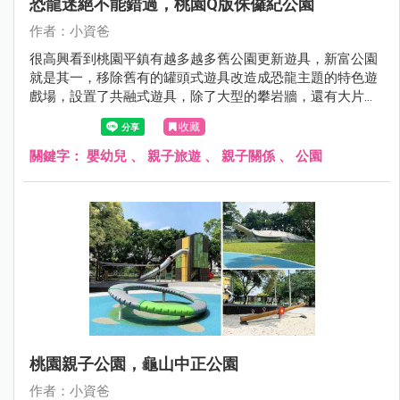
恐龍迷絕不能錯過，桃園Q版侏儸紀公園
作者：小資爸
很高興看到桃園平鎮有越多越多舊公園更新遊具，新富公園
就是其一，移除舊有的罐頭式遊具改造成恐龍主題的特色遊
戲場，設置了共融式遊具，除了大型的攀岩牆，還有大片的
沙坑可以挖掘恐龍化石以及挖土機，旁邊更有小朋友最喜歡
收藏
的鳥巢鞦韆，地面也設計了恐龍的圖案，讓孩子們玩得更開
心了呢！現在就跟著小資爸一起來看看新富公園變身後有什
關鍵字：
嬰幼兒
、
親子旅遊
、
親子關係
、
公園
麼不一樣的地方！
桃園親子公園，龜山中正公園
作者：小資爸