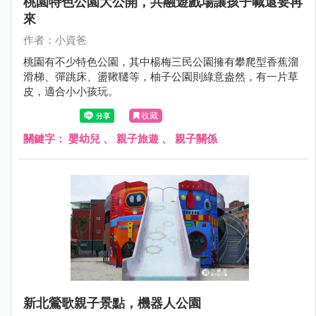
桃園特色公園大公開，共融遊戲場讓孩子喊還要再
來
作者：小資爸
桃園有不少特色公園，其中楊梅三民公園擁有攀爬型香蕉溜
滑梯、彈跳床、盪鞦韆等，柚子公園則綠意盎然，有一片草
皮，適合小小孩玩。
收藏
關鍵字：
嬰幼兒
、
親子旅遊
、
親子關係
新北鶯歌親子景點，機器人公園