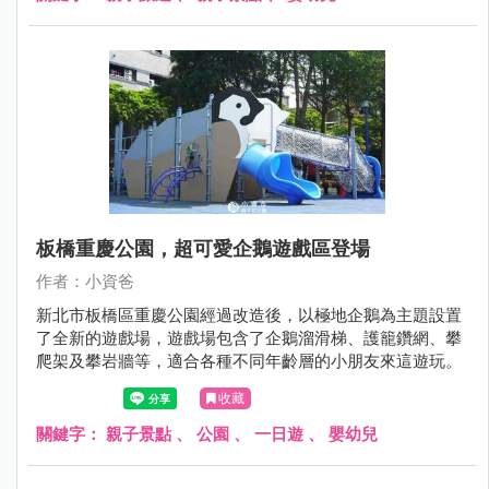
霄裡國小吧～
板橋重慶公園，超可愛企鵝遊戲區登場
作者：小資爸
新北市板橋區重慶公園經過改造後，以極地企鵝為主題設置
了全新的遊戲場，遊戲場包含了企鵝溜滑梯、護籠鑽網、攀
爬架及攀岩牆等，適合各種不同年齡層的小朋友來這遊玩。
收藏
關鍵字：
親子景點
、
公園
、
一日遊
、
嬰幼兒