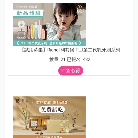
【試用募集】Richell利其爾 T.L.I第二代乳牙刷系列
數量: 21 已報名: 432
21篇心得