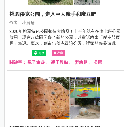
桃園傑克公園，走入巨人魔手和魔豆吧
作者：小資爸
2020年桃園特色公園整個大噴發！上半年就有多達七座公園
啟用，現在八德區又多了新的公園，以童話故事「傑克與魔
豆」為設計概念，創造出傑克冒險公園，裡頭的藤蔓遊戲區
包含波浪流滑梯及大葉攀爬網，另一邊則是將童話故事裡巨
收藏
人的魔手以及魔豆融入於裝置藝術中，非常具有特色，除此
之外也設置了彈跳床、鳥巢鞦韆、親子鞦韆、體健設施及社
關鍵字：
親子旅遊
、
親子景點
、
嬰幼兒
、
公園
區活動廣場成為八德區最新的親子景點!現在就跟著小資吧一
起來看看傑克冒險公園吧！