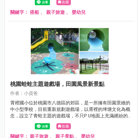
收藏
湖兩地還有爸媽關心的，小孩到底坐船暈不暈呢? 這些搭乘
經驗我通通分享給大家！
關鍵字：
搭船
、
親子旅遊
、
嬰幼兒
桃園蛙蛙主題遊戲場，田園風景新景點
作者：小資爸
霄裡國小位於桃園市八德區的郊區，是一所擁有田園景緻的
中小型學校，目前重新規劃遊戲場，以霄裡的埤塘文化為概
念，設立了青蛙主題的遊戲場，不只P U地面上充滿繽紛的童
趣圖案，還有土丘溜滑梯、金屬雙管溜滑梯、水管隧道、旋
收藏
轉杯跟鳥巢鞦韆等遊具，也有一連串闖關挑戰的攀爬架、拱
型橋及烏龜跳樁，十分有趣好玩!現在就跟著小資爸一起來玩
關鍵字：
親子旅遊
、
親子景點
、
嬰幼兒