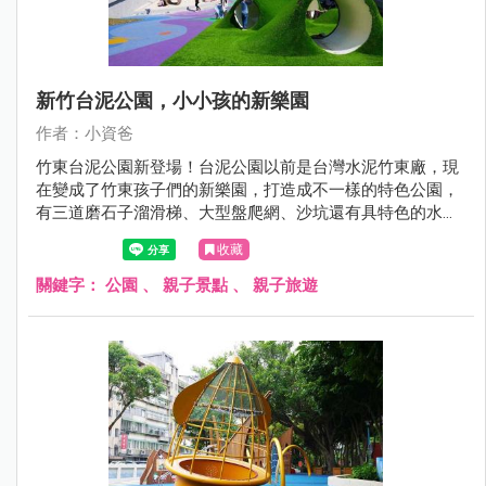
新竹台泥公園，小小孩的新樂園
作者：小資爸
竹東台泥公園新登場！台泥公園以前是台灣水泥竹東廠，現
在變成了竹東孩子們的新樂園，打造成不一樣的特色公園，
有三道磨石子溜滑梯、大型盤爬網、沙坑還有具特色的水管
涵洞上面更全部覆蓋了綠色草皮, 讓孩子們在充滿自然特色的
收藏
共融遊戲場中開心玩樂！現在就跟著小資爸一起來看看竹東
台泥公園的遊戲場哪邊好玩！
關鍵字：
公園
、
親子景點
、
親子旅遊