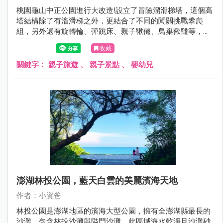
桃園龜山中正公園進行大改造!設立了冒險溜滑梯塔，這個高
塔結構除了有溜滑梯之外，更結合了不同的闖關挑戰攀爬
組，另外還有旋轉輪、彈跳床、親子鞦韆、鳥巢鞦韆等，遊
具一旁的沙坑也有沙桌水道的設立，變得跟以前完全不一樣
收藏
了!現在就跟著小資爸一起來看看改造後的龜山中正公園吧！
關鍵字：
親子旅遊
、
親子景點
、
嬰幼兒
澎湖林投公園，藍天白雲的美麗濱海天地
作者：小資爸
林投公園是澎湖地區的濱海大型公園，擁有全澎湖縣最長的
沙灘，包含林投沙灘與隘門沙灘，此區域海水乾淨且沙灘砂