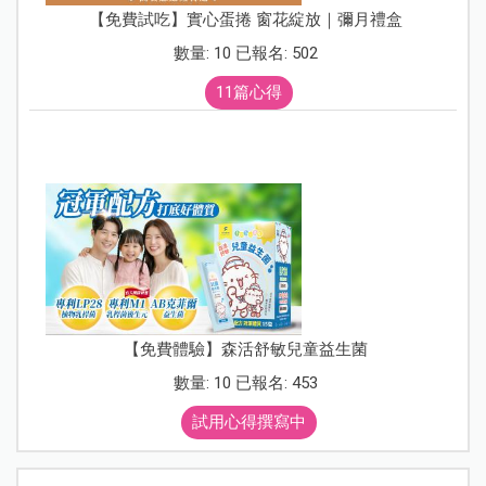
【免費試吃】實心蛋捲 窗花綻放｜彌月禮盒
數量: 10 已報名: 502
11篇心得
【免費體驗】森活舒敏兒童益生菌
數量: 10 已報名: 453
試用心得撰寫中