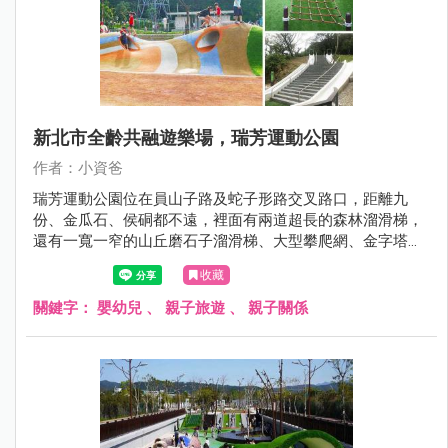
新北市全齡共融遊樂場，瑞芳運動公園
作者：小資爸
瑞芳運動公園位在員山子路及蛇子形路交叉路口，距離九
份、金瓜石、侯硐都不遠，裡面有兩道超長的森林溜滑梯，
還有一寬一窄的山丘磨石子溜滑梯、大型攀爬網、金字塔攀
爬架、多功能攀爬組、旋轉杯、多人旋轉盤、沙坑、鳥巢鞦
收藏
韆跟一般鞦韆，設施超級豐富，是親子踏青的好選擇。
關鍵字：
嬰幼兒
、
親子旅遊
、
親子關係