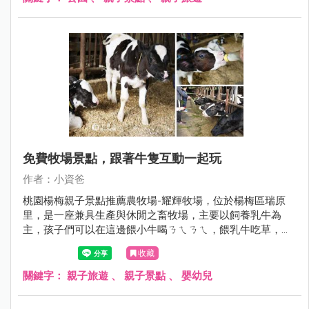
間成為孩子的新樂園，也讓附近的孩子多了一個放電的新去
處，現在就跟著小資爸一起來看看竹東的秘境公園吧！
免費牧場景點，跟著牛隻互動一起玩
作者：小資爸
桃園楊梅親子景點推薦農牧場-耀輝牧場，位於楊梅區瑞原
里，是一座兼具生產與休閒之畜牧場，主要以飼養乳牛為
主，孩子們可以在這邊餵小牛喝ㄋㄟㄋㄟ，餵乳牛吃草，還
可以看見酪農擠乳的過程，相當有教育意義，除此之外也能
收藏
購買鮮奶、鮮奶茶、鮮乳奶酪、鮮乳饅頭等乳製產品，園內
也有簡易的溜滑梯可以玩 ，超適合桃園楊梅親子遊、一日遊
關鍵字：
親子旅遊
、
親子景點
、
嬰幼兒
~現在就跟著小資爸一起來玩桃園市楊梅區的耀輝牧場吧！