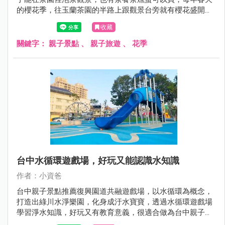
的櫻花季，往玉蘭茶園的半路上跟觀景台旁就有櫻花盛開，
搭配茶園翠綠的風貌，景色秀麗! 很適合過年期間及假日來
收藏
此品茗，搭配附近的崙埤河濱公園，就是很棒的宜蘭走春半
日遊一日遊景點呦，現在就跟著小資爸一起來宜蘭大同鄉的
關鍵字：
親子景點
、
親子旅遊
、
花季
玉蘭茶園吧！
台中水循環遊戲場，好玩又能認識水知識
作者：小資爸
台中親子景點推薦復興園道共融遊戲場，以水循環為概念，
打造出綠川水淨樂園，化身成汙水寶寶，透過水循環遊戲場
學習淨水知識，好玩又有教育意義，很適合做為台中親子一
日遊景點呦~現在就跟著小資爸一起來玩台中的復興園道共