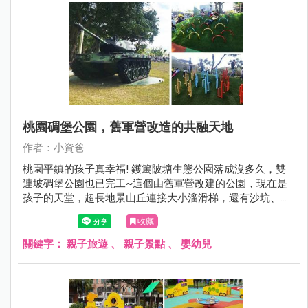
桃園碉堡公園，舊軍營改造的共融天地
作者：小資爸
桃園平鎮的孩子真幸福! 鑊篤陂塘生態公園落成沒多久，雙
連坡碉堡公園也已完工~這個由舊軍營改建的公園，現在是
孩子的天堂，超長地景山丘連接大小溜滑梯，還有沙坑、旋
轉椅、鞦韆跟沙坑等好玩的設施，現在就來看看雙連坡碉堡
收藏
公園有哪邊不一樣！
關鍵字：
親子旅遊
、
親子景點
、
嬰幼兒