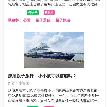
質細密，相當適合親子在海岸邊玩耍，公園內並有盪鞦韆與
磨石子溜滑梯等遊具，絕對是到澎湖旅遊必須要排入的親子
收藏
景點，現在就跟著小資爸一起來看看澎湖縣林投公園吧!
關鍵字：
公園
、
親子景點
、
親子旅遊
澎湖親子旅行，小小孩可以搭船嗎？
作者：小資爸
到澎湖旅遊，除了搭飛機外，也能經由嘉義布袋港搭船前往
馬公港喲!船票比機票價格便宜了一半，而且時間差不多!一
個家庭省下來的錢，又可以在澎湖多住一晚飯店或多吃一餐
海鮮!這次小資爸分別搭乘凱旋三號及太吉之星往返嘉義與澎