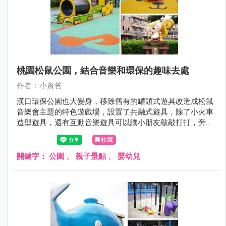
桃園松鼠公園，結合音樂和環保的趣味去處
作者：小資爸
漢口環保公園也大變身，移除舊有的罐頭式遊具改造成松鼠
音樂會主題的特色遊戲場，設置了共融式遊具，除了小火車
造型遊具，還有互動音樂遊具可以讓小朋友敲敲打打，旁邊
也有小朋友最喜歡的單人旋轉杯跟多人搖擺盤，地面也改成
收藏
可愛松鼠的圖案讓小小孩玩得更開心了呢！現在就跟著小資
爸一起來看看漢口環保公園改裝後有什麼不一樣的地方！
關鍵字：
公園
、
親子景點
、
嬰幼兒