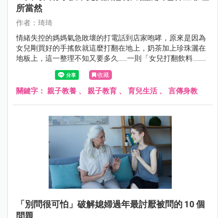
所當然
作者：琦琦
情緒失控的媽媽氣急敗壞的打電話到店家咆哮，原來是因為
女兒剛買好的手搖飲就這麼打翻在地上，奶茶加上珍珠灑在
地板上，這一整理不知又要多久……一則「女兒打翻飲料......地
方媽媽要店員「來我家擦地板」不然公審店家 ......」的新聞遍
收藏
布新聞媒體。
關鍵字：
親子教養
、
親子教育
、
育兒生活
、
言傳身教
「別問很可怕」破解媳婦過年最討厭被問的 10 個
問題