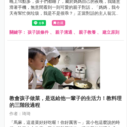
晚上10點多，孩子們都睡了，屬於媽媽自己的夜晚，我隨意
滑著手機，無意間看到一則可愛的親子對話，「媽媽，我今
天有幫忙倒垃圾，我是不是很乖？」正當對話的主人翁沉浸
在孩子很乖巧的情境裡，忽然下一句「那我可以買最新型的
收藏
樂高嗎？」蹦的一聲，一秒瞬間打回現實。看到這我也莞爾
一笑，當孩子會談條件時，就表示爸媽又遇到下一個教養關
關鍵字：
孩子談條件
、
親子溝通
、
親子教養
、
建立原則
卡了呢！
教會孩子做菜，是送給他一輩子的生活力！教料理
的三階段過程
作者：琦琦
「馬麻，這道菜好好吃喔！你好厲害～」當小包這麼說的時