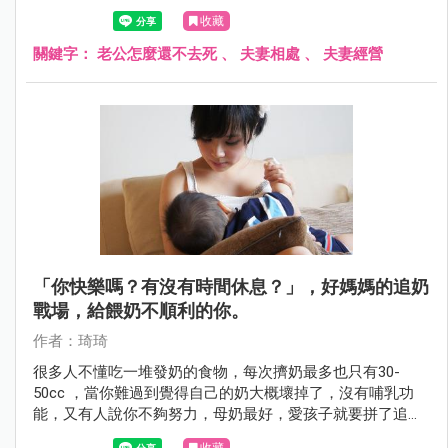
時也心想這句話應該是氣話，並不是真心，這次就來聊聊那
收藏
些婚姻氣話背後的「真心話」。
關鍵字：
老公怎麼還不去死
、
夫妻相處
、
夫妻經營
「你快樂嗎？有沒有時間休息？」，好媽媽的追奶
戰場，給餵奶不順利的你。
作者：琦琦
很多人不懂吃一堆發奶的食物，每次擠奶最多也只有30-
50cc ，當你難過到覺得自己的奶大概壞掉了，沒有哺乳功
能，又有人說你不夠努力，母奶最好，愛孩子就要拼了追奶
量⋯給配方你就輸了！ 以上惡夢，何時能終結呢？還給媽媽
收藏