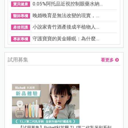
0.05%阿托品近視控制眼藥水納...
寶貝健康
晚婚晚育是無法改變的現實，...
醫師專欄
小說家青竹酒產後成半植物人...
產後照護
守護寶寶的黃金睡眠：為什麼...
專家專欄
試用募集
看更多
【試用募集】Richell利其爾 T.L.I第二代乳牙刷系列