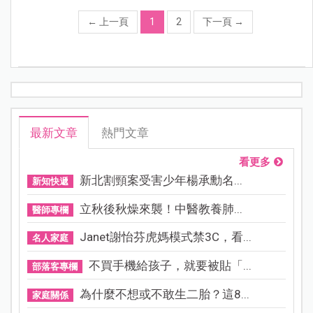
←
上一頁
1
2
下一頁
→
最新文章
熱門文章
看更多
新北割頸案受害少年楊承勳名...
新知快遞
立秋後秋燥來襲！中醫教養肺...
醫師專欄
Janet謝怡芬虎媽模式禁3C，看...
名人家庭
不買手機給孩子，就要被貼「...
部落客專欄
為什麼不想或不敢生二胎？這8...
家庭關係