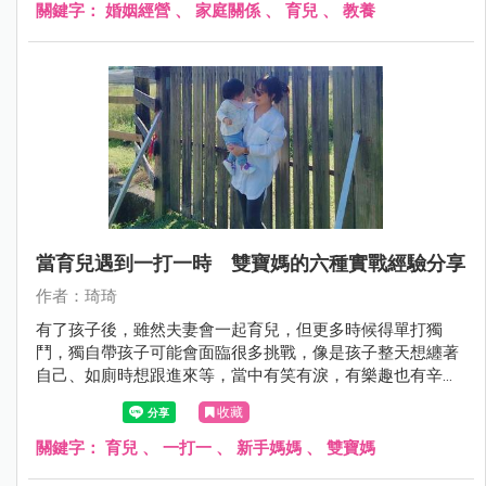
關鍵字：
婚姻經營
、
家庭關係
、
育兒
、
教養
當育兒遇到一打一時 雙寶媽的六種實戰經驗分享
作者：琦琦
有了孩子後，雖然夫妻會一起育兒，但更多時候得單打獨
鬥，獨自帶孩子可能會面臨很多挑戰，像是孩子整天想纏著
自己、如廁時想跟進來等，當中有笑有淚，有樂趣也有辛苦
的地方，回想這幾年帶小包、小喵的經驗，我這個雙寶媽從
收藏
新手媽媽到現在，真的也累積不少心得。
關鍵字：
育兒
、
一打一
、
新手媽媽
、
雙寶媽