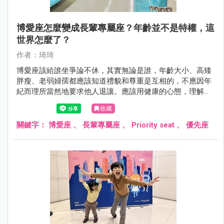
博愛座怎麼變成長輩專屬座？年齡並不是特權，這
世界怎麼了？
作者：琦琦
博愛座該給誰坐爭論不休，其實無論是誰，年齡大小、高矮
胖瘦、老弱婦孺都應該知道禮貌和尊重是互相的，不應因年
紀而理所當然地要求他人退讓。應該用健康的心態，理解每
個人可能的需求，而不是站在道德制高點去批評他人。
收藏
關鍵字：
博愛座
、
長輩專屬座
、
Priority seat
、
優先座