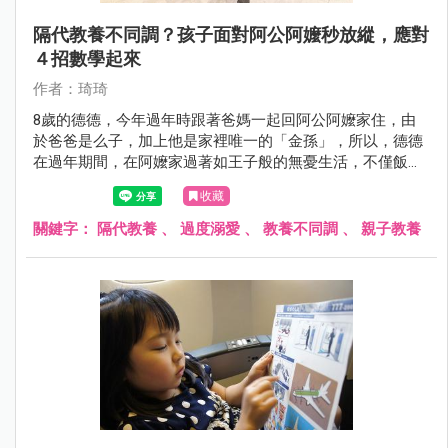
隔代教養不同調？孩子面對阿公阿嬤秒放縱，應對
４招數學起來
作者：琦琦
8歲的德德，今年過年時跟著爸媽一起回阿公阿嬤家住，由
於爸爸是么子，加上他是家裡唯一的「金孫」，所以，德德
在過年期間，在阿嬤家過著如王子般的無憂生活，不僅飯來
張口、茶來伸手，想吃橘子也有阿嬤幫忙剝......
收藏
關鍵字：
隔代教養
、
過度溺愛
、
教養不同調
、
親子教養