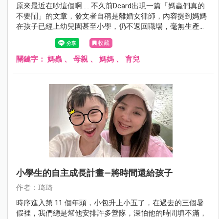
原來最近在吵這個啊……不久前Dcard出現一篇「媽蟲們真的
不要鬧」的文章，發文者自稱是離婚女律師，內容提到媽媽
在孩子已經上幼兒園甚至小學，仍不返回職場，毫無生產
力，只會花老公的錢，如同寄生蟲般，而且自認生孩子很了
收藏
不起。想想，要當「媽蟲」，有那麼容易嗎？
關鍵字：
媽蟲
、
母親
、
媽媽
、
育兒
小學生的自主成長計畫—將時間還給孩子
作者：琦琦
時序進入第 11 個年頭，小包升上小五了，在過去的三個暑
假裡，我們總是幫他安排許多營隊，深怕他的時間填不滿，