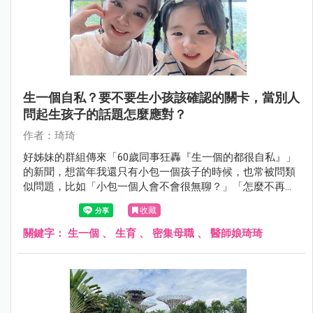
生一個自私？要不要生小孩該確認的關卡，當別人
問起生孩子的話題怎麼應對？
作者：琦琦
好姊妹的群組傳來「60歲同事狂轟『生一個的都很自私』」
的新聞，想當年我還只有小包一個孩子的時候，也常被問類
似問題，比如「小包一個人會不會很無聊？」「怎麼不再生
一個，兩個孩子恰恰好」，面對不熟的人我都笑笑帶過，熟
收藏
悉的人則知道生養小孩著實不易。
關鍵字：
生一個
、
生育
、
密集母職
、
醫師娘琦琦