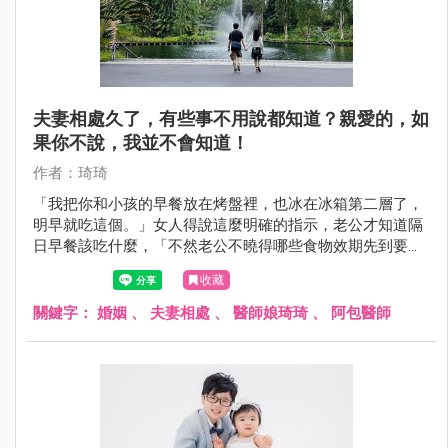
夫妻相處久了，有些事不用說都知道？親愛的，如
果你不說，我並不會知道！
作者：琦琦
「我把你和小孩的早餐放在烤盤裡，也冰在冰箱第二層了，
明早就吃這個。」女人得說這麼明確的指示，老公才知道隔
日早餐該吃什麼，「不然老公不曉得哪些食物效期先到要先
消耗掉呀！」即使家裡的冰箱不是傳說中塞滿食物的「阿嬤
收藏
冰箱」，老公最熟悉的依然只有冰塊和飲料而已。
關鍵字：
婚姻
、
夫妻相處
、
醫師娘琦琦
、
阿包醫師