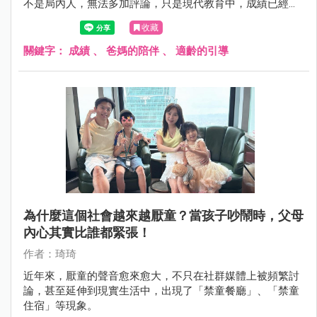
不是局內人，無法多加評論，只是現代教育中，成績已經不
再是唯一衡量成功人生的標準，隨著教育模式多元化，加上
收藏
孩子個性與能力差異，如何陪伴孩子學習、拿捏關心的尺度
也成為每位家長的重要課題。
關鍵字：
成績
、
爸媽的陪伴
、
適齡的引導
為什麼這個社會越來越厭童？當孩子吵鬧時，父母
內心其實比誰都緊張！
作者：琦琦
近年來，厭童的聲音愈來愈大，不只在社群媒體上被頻繁討
論，甚至延伸到現實生活中，出現了「禁童餐廳」、「禁童
住宿」等現象。