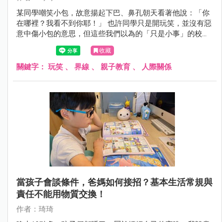
某同學嘲笑小包，故意揚起下巴、鼻孔朝天看著他說：「你
在哪裡？我看不到你耶！」 也許同學只是開玩笑，並沒有惡
意中傷小包的意思，但這些我們以為的「只是小事」的校園
互動，其實在法律與正向教養的界線裡，都是紅線！
收藏
關鍵字：
玩笑
、
界線
、
親子教育
、
人際關係
當孩子會談條件，爸媽如何接招？基本生活常規與
責任不能用物質交換！
作者：琦琦