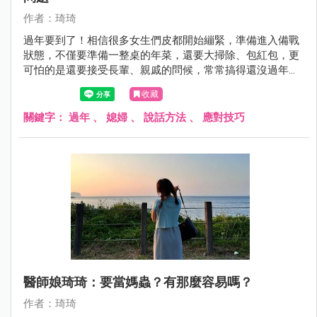
作者：琦琦
過年要到了！相信很多女生們皮都開始繃緊，準備進入備戰
狀態，不僅要準備一整桌的年菜，還要大掃除、包紅包，更
可怕的是還要接受長輩、親戚的問候，常常搞得還沒過年，
心情就開始焦慮起來。
收藏
關鍵字：
過年
、
媳婦
、
說話方法
、
應對技巧
醫師娘琦琦：要當媽蟲？有那麼容易嗎？
作者：琦琦