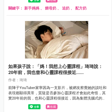
餵奶自主權吧！
關鍵字：
新手媽媽
、
餵母奶
、
追奶
、
配方奶
如果孩子說：「媽！我想上心靈課程」琦琦說：
20年前，我也曾和心靈課程很接近......
作者：琦琦
前陣子YouTuber家寧因為一支影片，被網友察覺她的談吐和
表現都顯得異常，質疑是否參加心靈課程才會如此奇怪，其
實20年前的我，也和心靈課程很接近，因為集體洗腦式的手
法讓我很卻步，而現在又有即將進入青春期的兒子小包，也
收藏
讓我想到若有一天孩子跟我說他想上心靈課程，我該怎麼