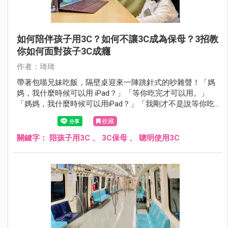
如何陪伴孩子用3C？如何不讓3C成為保母？3招教
你如何面對孩子3C成癮
作者：琦琦
帶著包喵兄妹吃飯，隔壁桌迎來一陣跳針式的吵雜聲！「媽
媽，我什麼時候可以用 iPad？」「等你吃完才可以用。」
「媽媽，我什麼時候可以用iPad？」「我剛才不是說等你吃
完才可以用嗎？」「媽媽，我……」，就這樣約莫 10 歲大的
收藏
男孩不斷跳針式的詢問，彷彿多問幾次媽媽就會心軟答應般
的繼續問，然而整場吃飯下來，媽媽仍沒鬆口，只是我瞄
關鍵字：
陪孩子用3C
、
3C保母
、
聰明使用3C
到，媽媽自己也在用 iPad 玩著手遊。