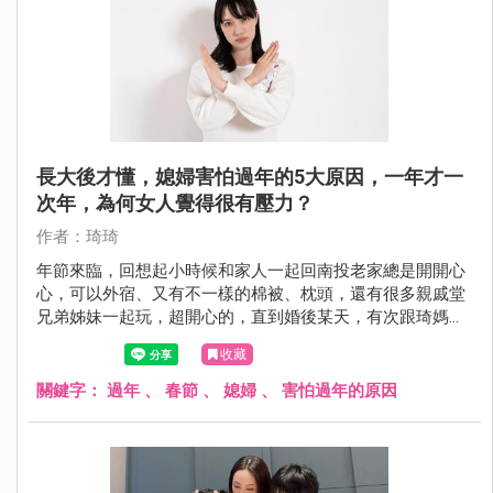
長大後才懂，媳婦害怕過年的5大原因，一年才一
次年，為何女人覺得很有壓力？
作者：琦琦
年節來臨，回想起小時候和家人一起回南投老家總是開開心
心，可以外宿、又有不一樣的棉被、枕頭，還有很多親戚堂
兄弟姊妹一起玩，超開心的，直到婚後某天，有次跟琦媽聊
到過年的回憶……我才知道對女人而言，過年都不是輕鬆的
收藏
事。
關鍵字：
過年
、
春節
、
媳婦
、
害怕過年的原因