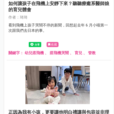
如何讓孩子在飛機上安靜下來？聽聽療癒系醫師娘
的育兒體會
作者：琦琦
看到飛機上孩子哭鬧不停的新聞，回想起去年 6 月小喵第一
次跟我們去日本的事。
收藏
關鍵字：
幼兒搭飛機
、
搭飛機哭鬧
、
育兒
、
管教
正因為我有小孩，更要讓他明白禮讓與包容並非理