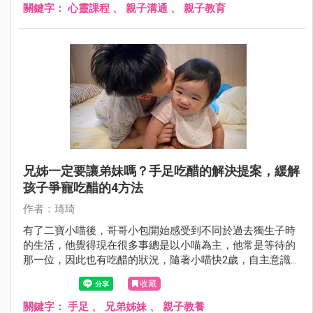
做？
關鍵字：
心靈課程
、
親子溝通
、
親子教育
兄姊一定要讓弟妹嗎？手足吃醋的解決提案，緩解
孩子爭寵吃醋的4方法
作者：琦琦
有了二寶小喵後，哥哥小包開始感受到不同於過去獨生子時
的生活，他覺得現在很多事總是以小喵為主，他常是等待的
那一位，因此也有吃醋的狀況，隨著小喵快2歲，自主意識
越來越強，兄妹互動相處也給爸媽帶來更多挑戰，手足之間
收藏
吃醋、爭寵究竟該怎辦呢？
關鍵字：
手足
、
兄弟姊妹
、
親子教養