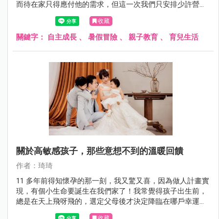
而待在家只得應付他的需求，但這一次我們只安排少許營隊
課程，大多時間跟著媽媽，讓他有機會多體驗一點生活，感
收藏
受日常生活的節奏。
關鍵字：
自主成長
、
暑假冒險
、
親子教育
、
育兒生活
關於高敏感孩子，那些意想不到的溫暖回饋
作者：琦琦
11 多年前得知懷孕的那一刻，我又驚又喜，因為做人計畫實
現，有個小生命要誕生在我們家了！我常覺得孩子出生前，
總是在天上飛呀飛的，選定父母後才決定降臨在哪戶幸運的
人家，而在 11 年前，小包出生了。
收藏