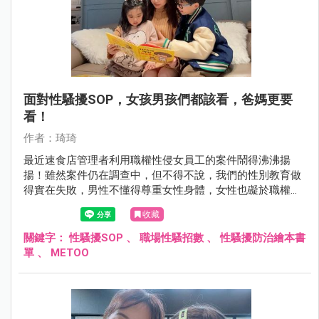
面對性騷擾SOP，女孩男孩們都該看，爸媽更要
看！
作者：琦琦
最近速食店管理者利用職權性侵女員工的案件鬧得沸沸揚
揚！雖然案件仍在調查中，但不得不說，我們的性別教育做
得實在失敗，男性不懂得尊重女性身體，女性也礙於職權工
作壓力當下不敢對外伸張。
收藏
關鍵字：
性騷擾SOP
、
職場性騷招數
、
性騷擾防治繪本書
單
、
METOO