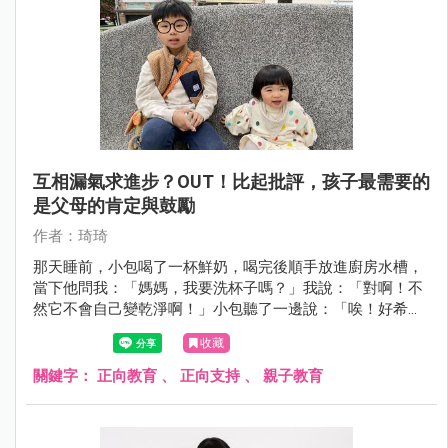
互相漏氣求進步？OUT！比起批評，孩子最需要的
是父母的肯定與鼓勵
作者：琦琦
那天睡前，小包喝了一杯鮮奶，喝完後順手放進廚房水槽，
當下他問我：「媽媽，我要洗杯子嗎？」我說：「對啊！不
然它不會自己變乾淨啊！」小包聽了一邊說：「唉！好希望
杯子自己變乾淨。」一邊順手把杯子洗淨。 看到小包負責的
收藏
模樣，我溫柔的跟他說：「小包，你好體貼、很懂事喔！」
小包靦腆的回答：「不客氣，這是我該做的。」
關鍵字：
正向教育
、
正向支持
、
親子教育