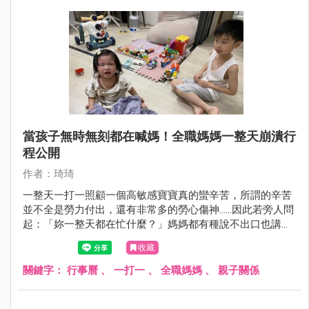
當孩子無時無刻都在喊媽！全職媽媽一整天崩潰行
程公開
作者：琦琦
一整天一打一照顧一個高敏感寶寶真的蠻辛苦，所謂的辛苦
並不全是勞力付出，還有非常多的勞心傷神……因此若旁人問
起：「妳一整天都在忙什麼？」媽媽都有種說不出口也講不
明白的無奈及無力感。
收藏
關鍵字：
行事曆
、
一打一
、
全職媽媽
、
親子關係