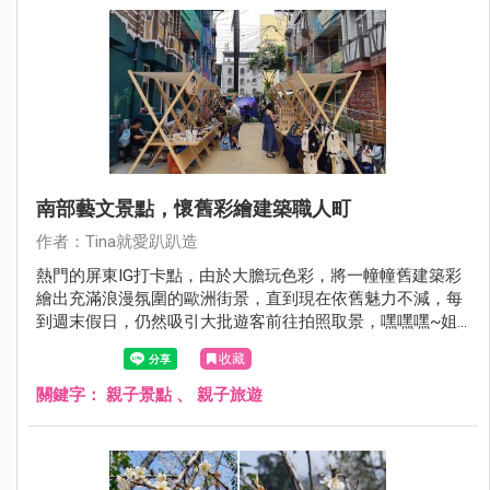
南部藝文景點，懷舊彩繪建築職人町
作者：Tina就愛趴趴造
熱門的屏東IG打卡點，由於大膽玩色彩，將一幢幢舊建築彩
繪出充滿浪漫氛圍的歐洲街景，直到現在依舊魅力不減，每
到週末假日，仍然吸引大批遊客前往拍照取景，嘿嘿嘿~姐
當然也不例外啊！利用去年賞聖誕節燈會的機會，姐也來報
收藏
到惹！
關鍵字：
親子景點
、
親子旅遊