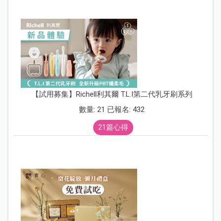
【試用募集】Richell利其爾 T.L.I第二代乳牙刷系列
數量: 21 已報名: 432
21篇心得