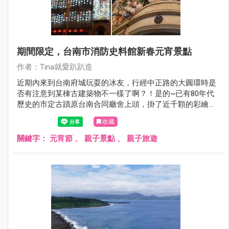
期間限定，台南市消防史料館新春元宵景點
作者：Tina就愛趴趴造
近期內來到台南府城玩耍的冰友，行經中正路的大圓環時是
否有注意到某棟古建築物不一樣了啊？！是的~已有80年代
歷史的市定古蹟原台南合同廳舍上頭，掛了近千顆的彩繪燈
籠耶！而且夜晚特定時間就會點亮所有的燈籠，點燈活動一
收藏
直持續到元宵節，嘿嘿嘿~趁著來到台南玩耍的機會，姐當
然不能錯過賞燈啊！
關鍵字：
元宵節
、
親子景點
、
親子旅遊