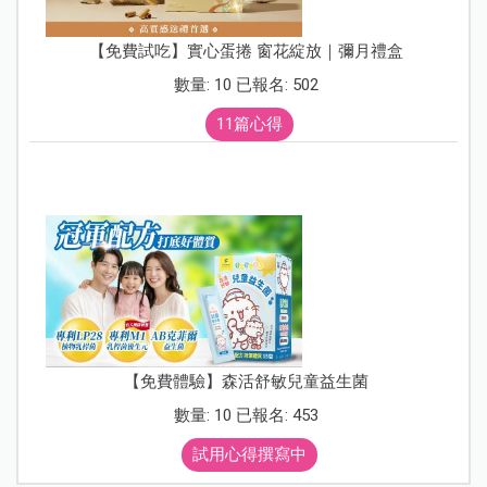
【免費試吃】實心蛋捲 窗花綻放｜彌月禮盒
數量: 10 已報名: 502
11篇心得
【免費體驗】森活舒敏兒童益生菌
數量: 10 已報名: 453
試用心得撰寫中