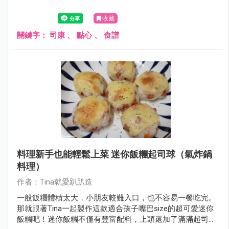
收藏
關鍵字：
司康
、
點心
、
食譜
料理新手也能輕鬆上菜 迷你飯糰起司球（氣炸鍋
料理）
作者：Tina就愛趴趴造
一般飯糰體積太大，小朋友較難入口，也不容易一餐吃完。
那就跟著Tina一起製作這款適合孩子嘴巴size的超可愛迷你
飯糰吧！迷你飯糰不僅有豐富配料，上頭還加了滿滿起司，