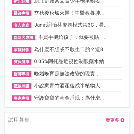
新北割頸案受害少年楊承勳名...
新知快遞
立秋後秋燥來襲！中醫教養肺...
醫師專欄
Janet謝怡芬虎媽模式禁3C，看...
名人家庭
不買手機給孩子，就要被貼「...
部落客專欄
為什麼不想或不敢生二胎？這8...
家庭關係
0.05%阿托品近視控制眼藥水納...
寶貝健康
晚婚晚育是無法改變的現實，...
醫師專欄
小說家青竹酒產後成半植物人...
產後照護
守護寶寶的黃金睡眠：為什麼...
專家專欄
試用募集
看更多