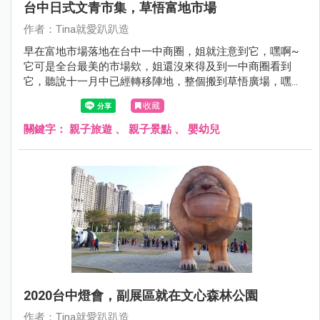
台中日式文青市集，草悟富地市場
作者：Tina就愛趴趴造
早在富地市場落地在台中一中商圈，姐就注意到它，嘿啊~
它可是全台最美的市場欸，姐還沒來得及到一中商圈看到
它，聽說十一月中已經轉移陣地，整個搬到草悟廣場，嘿嘿
嘿....利用來台中走跳的機會，姐也來報到惹。
收藏
關鍵字：
親子旅遊
、
親子景點
、
嬰幼兒
2020台中燈會，副展區就在文心森林公園
作者：Tina就愛趴趴造