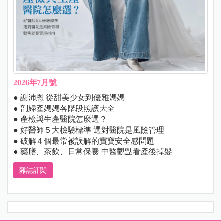
2026年7月號
● 謝沛恩 從甜美少女到優雅媽媽
● 剖婦產媽媽各階段照護大全
● 產檢與生產醫院怎麼選？
● 好醫師５大檢驗標準 選對醫院是風險管理
● 破解４個最常被誤解的寶寶安全感問題
● 藥膳、茶飲、日常保養 中醫觀點看產後掉髮
雜誌訂閱