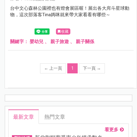
台中文心森林公園裡也有燈會展區喔！展出各大戽斗星球動
物，這次部落客Tina媽咪就來帶大家看看有哪些～
收藏
關鍵字：
嬰幼兒
、
親子旅遊
、
親子關係
←
上一頁
1
下一頁
→
最新文章
熱門文章
看更多