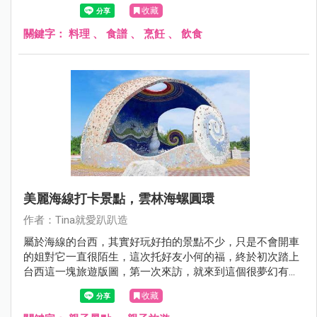
無論大人小孩吃起來都超級滿足，簡單的料理步驟也讓爸比
收藏
媽咪可以將美味輕鬆端上桌！
關鍵字：
料理
、
食譜
、
烹飪
、
飲食
美麗海線打卡景點，雲林海螺圓環
作者：Tina就愛趴趴造
屬於海線的台西，其實好玩好拍的景點不少，只是不會開車
的姐對它一直很陌生，這次托好友小何的福，終於初次踏上
台西這一塊旅遊版圖，第一次來訪，就來到這個很夢幻有很
繽紛的網美打卡亮點。
收藏