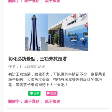
關鍵字：
親子景點
、
親子旅遊
彰化必訪景點，王功芳苑燈塔
作者：Tina就愛趴趴造
初訪王功漁港，雖然不大，可以做的事情卻不少，像是乘著
海牛採蚵、大啖魚港美食、拍拍有著摩登外觀設計的燈塔
等，帶著孩子來這裡待上大半天吧！
收藏
關鍵字：
親子景點
、
親子旅遊