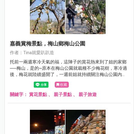
嘉義賞梅景點，梅山鄉梅山公園
作者：Tina就愛趴趴造
托前一兩週寒冷天氣的福，這陣子的賞花熱來到了姐的家鄉
──梅山，是的~原本在梅山公園就栽種不少梅花樹，寒冷過
後，梅花就陸續盛開了，一週前姐就持續關注梅山公園內的
花況，嘿嘿嘿~趁滿開的週末，姐也回到家鄉賞花惹！
收藏
關鍵字：
賞花景點
、
親子景點
、
親子旅遊