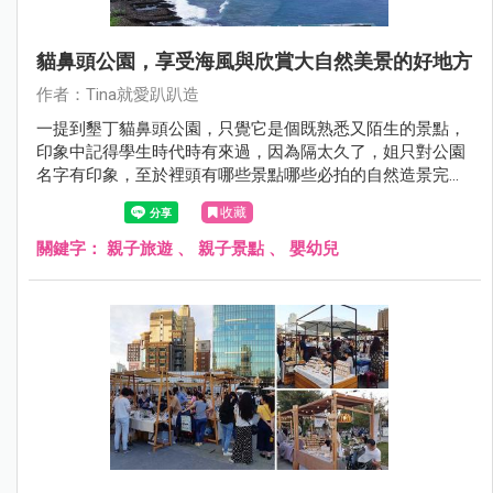
貓鼻頭公園，享受海風與欣賞大自然美景的好地方
作者：Tina就愛趴趴造
一提到墾丁貓鼻頭公園，只覺它是個既熟悉又陌生的景點，
印象中記得學生時代時有來過，因為隔太久了，姐只對公園
名字有印象，至於裡頭有哪些景點哪些必拍的自然造景完全
沒概念，也正因如此，這次再訪墾丁時，將貓鼻頭也納入了
收藏
行程內。
關鍵字：
親子旅遊
、
親子景點
、
嬰幼兒