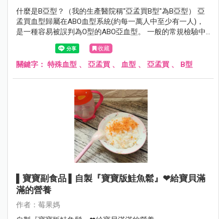
什麼是B亞型？（我的生產醫院稱"亞孟買B型"為B亞型） 亞
孟買血型歸屬在ABO血型系統(約每一萬人中至少有一人)，
是一種容易被誤判為O型的ABO亞血型。 一般的常規檢驗中
紅血球與抗A血清反應為A型； 與抗B血清反應為B型；兩者
收藏
皆有反應為AB型； 反之為O型，亞孟買血型的紅血球則不會
與抗A或抗B血清反應， 必須做進一步的檢驗，方可知正確
關鍵字：
特殊血型
、
亞孟買
、
血型
、
亞孟買
、
B型
的血型為何。
▌寶寶副食品 ▌自製『寶寶版鮭魚鬆』❤給寶貝滿
滿的營養
作者：莓果媽