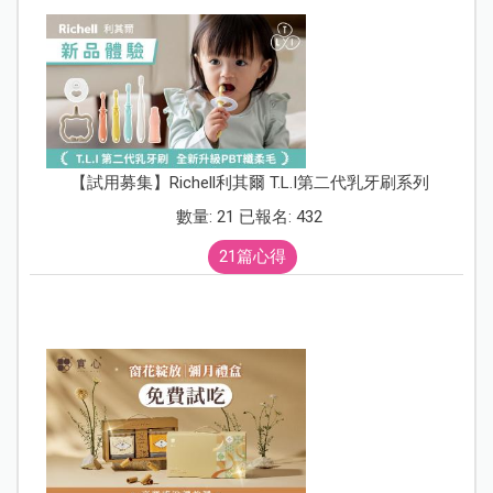
【試用募集】Richell利其爾 T.L.I第二代乳牙刷系列
數量: 21 已報名: 432
21篇心得