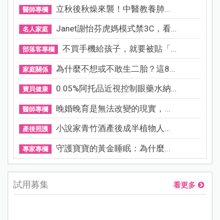
立秋後秋燥來襲！中醫教養肺...
醫師專欄
Janet謝怡芬虎媽模式禁3C，看...
名人家庭
不買手機給孩子，就要被貼「...
部落客專欄
為什麼不想或不敢生二胎？這8...
家庭關係
0.05%阿托品近視控制眼藥水納...
寶貝健康
晚婚晚育是無法改變的現實，...
醫師專欄
小說家青竹酒產後成半植物人...
產後照護
守護寶寶的黃金睡眠：為什麼...
專家專欄
試用募集
看更多