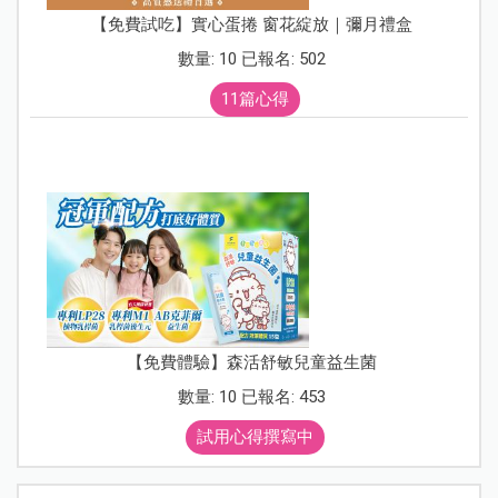
【免費試吃】實心蛋捲 窗花綻放｜彌月禮盒
數量: 10 已報名: 502
11篇心得
【免費體驗】森活舒敏兒童益生菌
數量: 10 已報名: 453
試用心得撰寫中