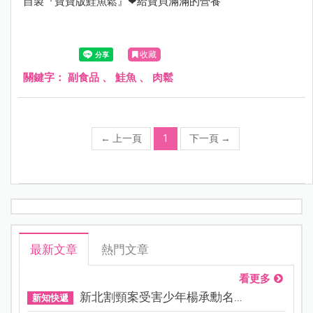
自製『寶寶版鮭魚鬆』❤給寶貝滿滿的營養
收藏
關鍵字：
副食品
、
鮭魚
、
肉鬆
←
上一頁
1
下一頁
→
最新文章
熱門文章
看更多
新北割頸案受害少年楊承勳名...
新知快遞