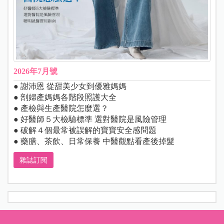
2026年7月號
● 謝沛恩 從甜美少女到優雅媽媽
● 剖婦產媽媽各階段照護大全
● 產檢與生產醫院怎麼選？
● 好醫師５大檢驗標準 選對醫院是風險管理
● 破解４個最常被誤解的寶寶安全感問題
● 藥膳、茶飲、日常保養 中醫觀點看產後掉髮
雜誌訂閱