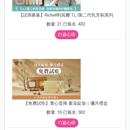
【試用募集】Richell利其爾 T.L.I第二代乳牙刷系列
數量: 21 已報名: 432
21篇心得
【免費試吃】實心蛋捲 窗花綻放｜彌月禮盒
數量: 10 已報名: 502
11篇心得