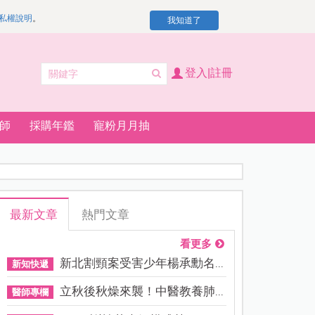
私權說明
。
我知道了
登入|註冊
師
採購年鑑
寵粉月月抽
最新文章
熱門文章
看更多
新北割頸案受害少年楊承勳名...
新知快遞
立秋後秋燥來襲！中醫教養肺...
醫師專欄