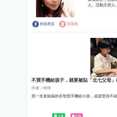
人、活動主持人
粉絲專頁
部落格
不買手機給孩子，就要被貼「北七父母」
作者：琦琦
買一支老摳摳的非智慧手機給小孩，或是堅持不
收藏