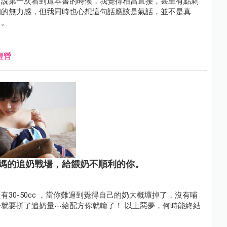
白說第一次看到這本書的時候，我覺得相當直接，甚至有點刺
姻的無力感，但我同時也心想這句話應該是氣話，並不是真
」。
經營
媽的追奶戰場，給餵奶不順利的你。
30-50cc ，當你難過到覺得自己的奶大概壞掉了，沒有哺
量⋯給配方你就輸了！ 以上惡夢，何時能終結