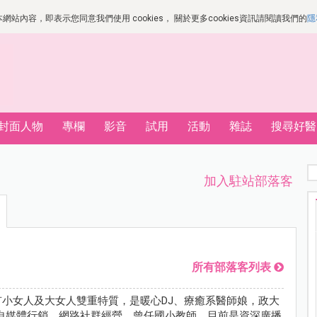
站內容，即表示您同意我們使用 cookies， 關於更多cookies資訊請閱讀我們的
隱
封面人物
專欄
影音
試用
活動
雜誌
搜尋好醫
加入駐站部落客
所有部落客列表
，具有小女人及大女人雙重特質，是暖心DJ、療癒系醫師娘，政大
自媒體行銷、網路社群經營，曾任國小教師，目前是資深廣播