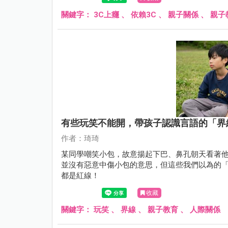
關鍵字：
3C上癮
、
依賴3C
、
親子關係
、
親子
有些玩笑不能開，帶孩子認識言語的「界
作者：琦琦
某同學嘲笑小包，故意揚起下巴、鼻孔朝天看著他說：「你在哪
並沒有惡意中傷小包的意思，但這些我們以為的
都是紅線！
收藏
關鍵字：
玩笑
、
界線
、
親子教育
、
人際關係