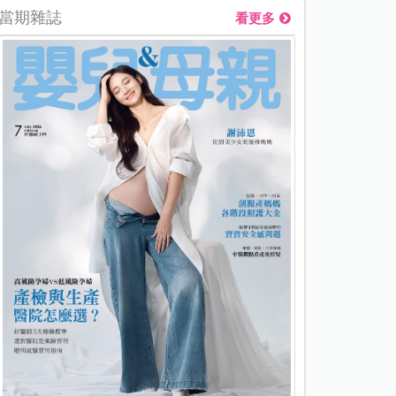
當期雜誌
看更多