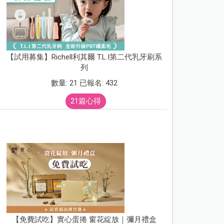
【試用募集】Richell利其爾 T.L.I第二代乳牙刷系
列
數量: 21 已報名: 432
21篇心得
【免費試吃】實心蛋捲 窗花綻放｜彌月禮盒