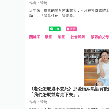
作者：琦琦
近年來，厭童的聲音愈來愈大，不只在社群媒體
廳」、「禁童住宿」等現象。
收藏
關鍵字：
厭童
、
禁童
、
社會風氣
、
緊張的父母
《老公怎麼還不去死》那些婚姻氣話背後
「我們怎麼並肩走下去」。
作者：琦琦