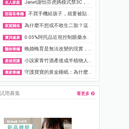
Janet謝怡芬虎媽模式禁3C，看...
名人家庭
不買手機給孩子，就要被貼「...
部落客專欄
為什麼不想或不敢生二胎？這8...
家庭關係
0.05%阿托品近視控制眼藥水納...
寶貝健康
晚婚晚育是無法改變的現實，...
醫師專欄
小說家青竹酒產後成半植物人...
產後照護
守護寶寶的黃金睡眠：為什麼...
專家專欄
試用募集
看更多