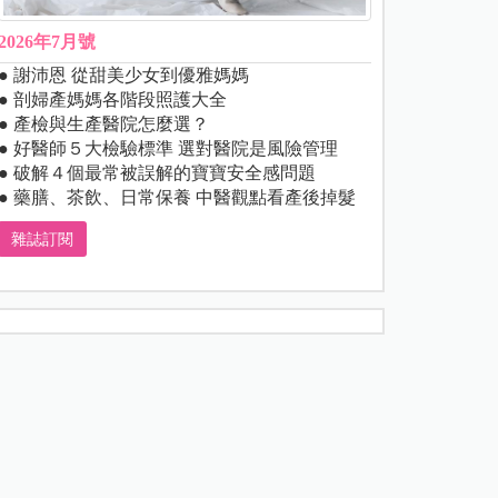
2026年7月號
● 謝沛恩 從甜美少女到優雅媽媽
● 剖婦產媽媽各階段照護大全
● 產檢與生產醫院怎麼選？
● 好醫師５大檢驗標準 選對醫院是風險管理
● 破解４個最常被誤解的寶寶安全感問題
● 藥膳、茶飲、日常保養 中醫觀點看產後掉髮
雜誌訂閱